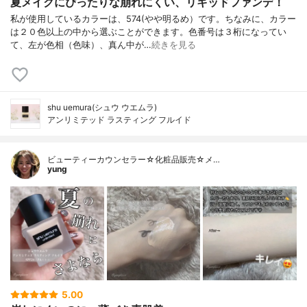
夏メイクにぴったりな崩れにくい、リキッドファンデ！
私が使用しているカラーは、574(やや明るめ）です。ちなみに、カラー
は２０色以上の中から選ぶことができます。色番号は３桁になってい
て、左が色相（色味）、真ん中が…
続きを見る
shu uemura(シュウ ウエムラ)
アンリミテッド ラスティング フルイド
ビューティーカウンセラー☆化粧品販売☆メ…
yung
5.00