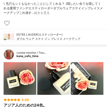
\ 毛穴もシミもなかったことにしてくれる？ /⁡⁡隠したい全てを隠してく
れる愛用ファンデ⁡エスティローダーダブルウェアステイインプレイスメ
ークアップ⁡⁡これ強す…
続きを見る
ESTEE LAUDER(エスティローダー)
ダブル ウェア ステイ イン プレイス メークアップ
cosme monitor / Trav…
kana_cafe_time
5.00
アジア人のための24色。