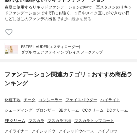
春夏に使用するリキッドファンデーションの中で一軍スタメンのリキッ
ドファンデーションです?汗にも強く、１日中メイク直しができない日
などにはこのファンデの出番です少…
続きを見る
ESTEE LAUDER(エスティローダー)
ダブル ウェア ステイ イン プレイス メークアップ
ファンデーション関連カテゴリ：おすすめ商品ラ
ンキング
化粧下地
チーク
コンシーラー
フェイスパウダー
ハイライト
シェーディング
ブロンザー
BBクリーム
CCクリーム
DDクリーム
EEクリーム
マスカラ
マスカラ下地
マスカラトップコート
アイライナー
アイシャドウ
アイシャドウベース
アイブロウ