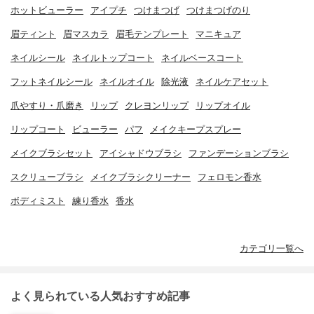
ホットビューラー
アイプチ
つけまつげ
つけまつげのり
眉ティント
眉マスカラ
眉毛テンプレート
マニキュア
ネイルシール
ネイルトップコート
ネイルベースコート
フットネイルシール
ネイルオイル
除光液
ネイルケアセット
爪やすり・爪磨き
リップ
クレヨンリップ
リップオイル
リップコート
ビューラー
パフ
メイクキープスプレー
メイクブラシセット
アイシャドウブラシ
ファンデーションブラシ
スクリューブラシ
メイクブラシクリーナー
フェロモン香水
ボディミスト
練り香水
香水
カテゴリ一覧へ
よく見られている人気おすすめ記事