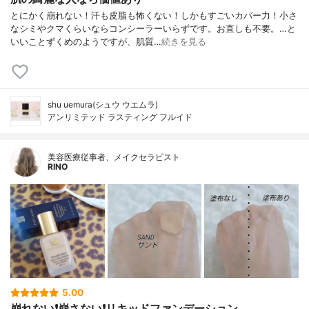
とにかく崩れない！汗も皮脂も怖くない！しかもすごいカバー力！小さ
なシミやクマくらいならコンシーラーいらずです。お直しも不要。…と
いいことずくめのようですが、肌質…
続きを見る
shu uemura(シュウ ウエムラ)
アンリミテッド ラスティング フルイド
美容医療従事者、メイクセラピスト
RINO
5.00
崩れない❗️崩さない❗️リキッドファンデーション