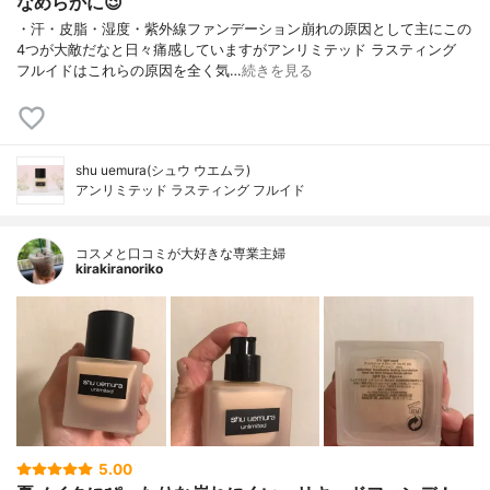
なめらかに😉
・汗・皮脂・湿度・紫外線ファンデーション崩れの原因として主にこの
4つが大敵だなと日々痛感していますがアンリミテッド ラスティング
フルイドはこれらの原因を全く気…
続きを見る
shu uemura(シュウ ウエムラ)
アンリミテッド ラスティング フルイド
コスメと口コミが大好きな専業主婦
kirakiranoriko
5.00