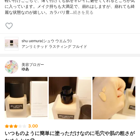
軽い付けごごちで、薄く付けても肌をキレイに魅せてくれるところが気
に入っています。メイク持ちも大満足で、崩れはしますが、崩れても綺
麗な状態なのが嬉しい。カラバリ豊…
続きを見る
shu uemura(シュウ ウエムラ)
アンリミテッド ラスティング フルイド
美容ブロガー
ゆあ
3.00
いつものように簡単に塗っただけなのに毛穴や肌の粗さが