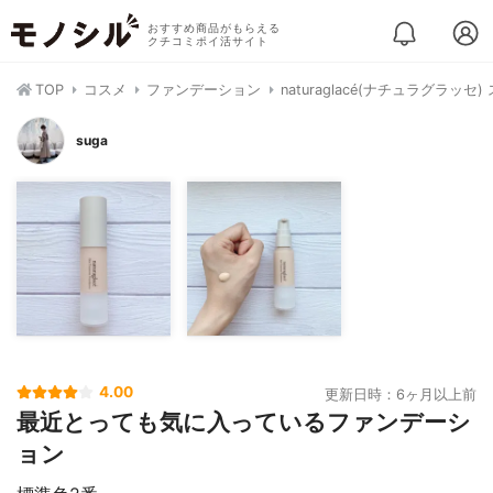
おすすめ商品がもらえる
クチコミポイ活サイト
TOP
コスメ
ファンデーション
naturaglacé(ナチュラグラ
suga
4.00
更新日時：6ヶ月以上前
最近とっても気に入っているファンデーシ
ョン