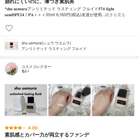
崩れにくいのに、薄づき素肌美
*𝐬𝐡𝐮 𝐮𝐞𝐦𝐮𝐫𝐚アンリミテッド ラスティング フルイド𝟓𝟕𝟒 𝐥𝐢𝐠𝐡𝐭
𝐬𝐚𝐧𝐝𝐒𝐏𝐅𝟐𝟒 / 𝐏𝐀＋＋＋⁡35ml 6,160円(税込)⁡友達が使用…
続きを見る
shu uemura(シュウ ウエムラ)
アンリミテッド ラスティング フルイド
コスメコレクター
もい
4.00
素肌感とカバー力が両立するファンデ