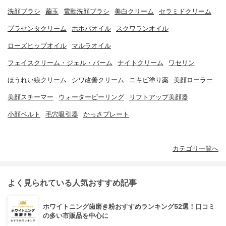
洗顔ブラシ
繭玉
電動洗顔ブラシ
美白クリーム
セラミドクリーム
プラセンタクリーム
ホホバオイル
スクワランオイル
ローズヒップオイル
マルラオイル
フェイスクリーム・ジェル・バーム
ナイトクリーム
ワセリン
ほうれい線クリーム
シワ改善クリーム
ニキビ塗り薬
美顔ローラー
美顔スチーマー
ウォーターピーリング
リフトアップ美顔器
小顔ベルト
毛穴吸引器
かっさプレート
カテゴリ一覧へ
よく見られている人気おすすめ記事
ホワイトニング歯磨き粉おすすめランキング52選！口コミ
の多い市販品を中心に