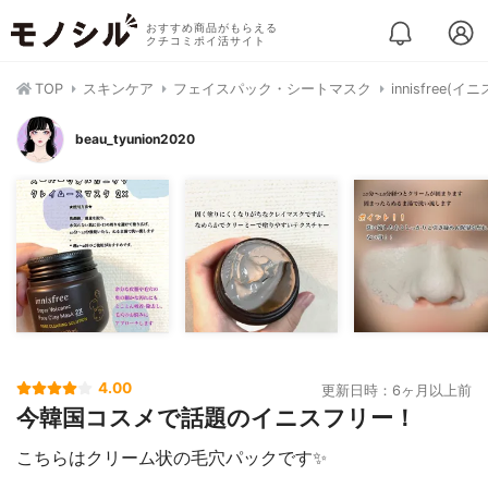
おすすめ商品がもらえる
クチコミポイ活サイト
TOP
スキンケア
フェイスパック・シートマスク
innisfre
beau_tyunion2020
4.00
更新日時：6ヶ月以上前
今韓国コスメで話題のイニスフリー！
こちらはクリーム状の毛穴パックです✨