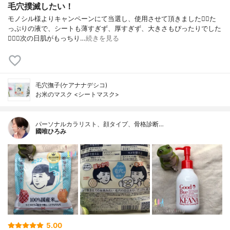
毛穴撲滅したい！
モノシル様よりキャンペーンにて当選し、使用させて頂きました🙇‍♀️た
っぷりの液で、シートも薄すぎず、厚すぎず、大きさもぴったりでした
🙆🏻‍♀️次の日肌がもっちり…
続きを見る
毛穴撫子(ケアナナデシコ)
お米のマスク <シートマスク>
パーソナルカラリスト、顔タイプ、骨格診断…
國唯ひろみ
5.00