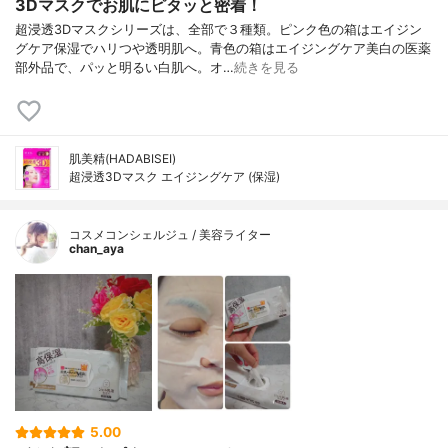
3Dマスクでお肌にピタッと密着！
超浸透3Dマスクシリーズは、全部で３種類。ピンク色の箱はエイジン
グケア保湿でハリつや透明肌へ。青色の箱はエイジングケア美白の医薬
部外品で、パッと明るい白肌へ。オ…
続きを見る
肌美精(HADABISEI)
超浸透3Dマスク エイジングケア (保湿)
コスメコンシェルジュ / 美容ライター
chan_aya
5.00