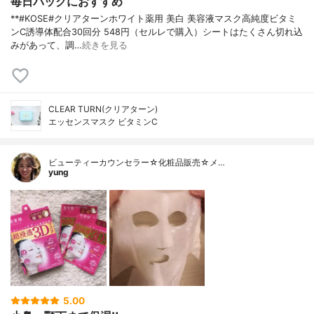
毎日パックにおすすめ
**#KOSE#クリアターンホワイト薬用 美白 美容液マスク高純度ビタミ
ンC誘導体配合⁡30回分 548円（セルレで購入）⁡シートはたくさん切れ込
みがあって、調…
続きを見る
CLEAR TURN(クリアターン)
エッセンスマスク ビタミンC
ビューティーカウンセラー☆化粧品販売☆メ…
yung
5.00