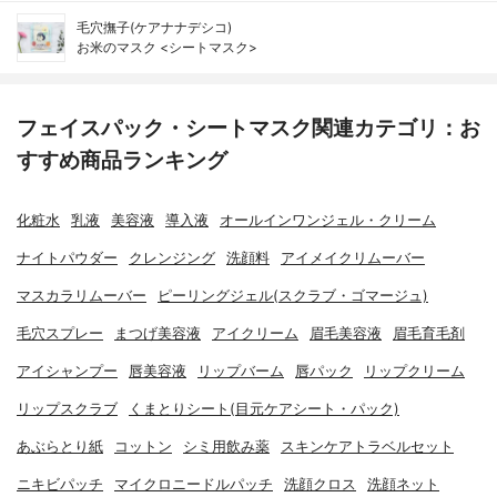
毛穴撫子(ケアナナデシコ)
お米のマスク <シートマスク>
フェイスパック・シートマスク関連カテゴリ：お
すすめ商品ランキング
化粧水
乳液
美容液
導入液
オールインワンジェル・クリーム
ナイトパウダー
クレンジング
洗顔料
アイメイクリムーバー
マスカラリムーバー
ピーリングジェル(スクラブ・ゴマージュ)
毛穴スプレー
まつげ美容液
アイクリーム
眉毛美容液
眉毛育毛剤
アイシャンプー
唇美容液
リップバーム
唇パック
リップクリーム
リップスクラブ
くまとりシート(目元ケアシート・パック)
あぶらとり紙
コットン
シミ用飲み薬
スキンケアトラベルセット
ニキビパッチ
マイクロニードルパッチ
洗顔クロス
洗顔ネット