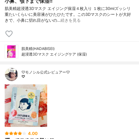
小鼻、顎下まで保湿‼︎
肌美精超浸透3Dマスク エイジング保湿４枚入り １枚に30mlズッシリ
重たいくらいに美容液がひたひたです。この3Dマスクのシートが大好
きで、小鼻に切れ目がないの…
続きを見る
肌美精(HADABISEI)
超浸透3Dマスク エイジングケア (保湿)
♡モノシル公式レビュアー♡
♡
4.00