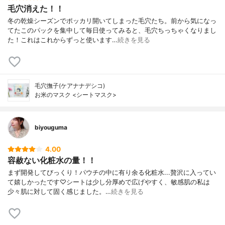
毛穴消えた！！
冬の乾燥シーズンでポッカリ開いてしまった毛穴たち。前から気になっ
てたこのパックを集中して毎日使ってみると、毛穴ちっちゃくなりまし
た！これはこれからずっと使います…
続きを見る
毛穴撫子(ケアナナデシコ)
お米のマスク <シートマスク>
biyouguma
4.00
容赦ない化粧水の量！！
まず開発してびっくり！パウチの中に有り余る化粧水...贅沢に入ってい
て嬉しかったです♡シートは少し分厚めで広げやすく、敏感肌の私は
少々肌に対して固く感じました。…
続きを見る