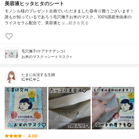
美容液ヒッタヒタのシート
モノシル様のプレゼント企画でいただきました😄有り難うございます！
誰もが知っているであろう毛穴撫子お米のマスク。100%国産米由来の
ライスセラム配合で、美容液ヒッ…
続きを見る
毛穴撫子(ケアナナデシコ)
お米のマスク <シートマスク>
たまに出没する主婦
にゃにゃこ
4.00