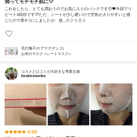
潤ってモチモチ肌に♡
これをしたら、とても潤おうのでお気に入りのパックです🥺❤今回でリ
ピート4回目です♡⃛ただ、シートが少し硬いので空気が入りやすいと感
じたので星4つにしましたが、使…
続きを見る
毛穴撫子(ケアナナデシコ)
お米のマスク <シートマスク>
コスメと口コミが大好きな専業主婦
kirakiranoriko
5.00