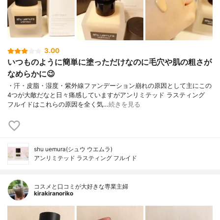
3.00
いつものように簡単に塗っただけなのに毛穴や肌の粗さが
なめらかに😉
・汗・皮脂・湿度・紫外線ファンデーション崩れの原因として主にこの
4つが大敵だなと日々痛感していますがアンリミテッド ラスティング
フルイドはこれらの原因を全く気…
続きを見る
shu uemura(シュウ ウエムラ)
アンリミテッド ラスティング フルイド
コスメと口コミが大好きな専業主婦
kirakiranoriko