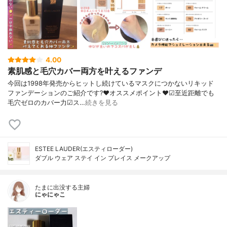
4.00
素肌感と毛穴カバー両方を叶えるファンデ
今回は1998年発売からヒットし続けているマスクにつかないリキッド
ファンデーションのご紹介です?❤︎オススメポイント❤︎☑︎至近距離でも
毛穴ゼロのカバー力☑︎ス…
続きを見る
ESTEE LAUDER(エスティローダー)
ダブル ウェア ステイ イン プレイス メークアップ
たまに出没する主婦
にゃにゃこ