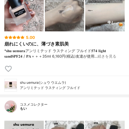
5.00
崩れにくいのに、薄づき素肌美
*𝐬𝐡𝐮 𝐮𝐞𝐦𝐮𝐫𝐚アンリミテッド ラスティング フルイド𝟓𝟕𝟒 𝐥𝐢𝐠𝐡𝐭
𝐬𝐚𝐧𝐝𝐒𝐏𝐅𝟐𝟒 / 𝐏𝐀＋＋＋⁡35ml 6,160円(税込)⁡友達が使用…
続きを見る
shu uemura(シュウ ウエムラ)
アンリミテッド ラスティング フルイド
コスメコレクター
もい