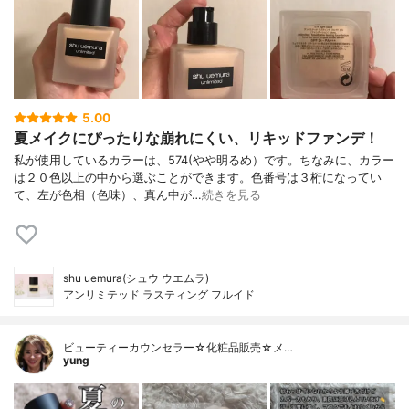
5.00
夏メイクにぴったりな崩れにくい、リキッドファンデ！
私が使用しているカラーは、574(やや明るめ）です。ちなみに、カラー
は２０色以上の中から選ぶことができます。色番号は３桁になってい
て、左が色相（色味）、真ん中が…
続きを見る
shu uemura(シュウ ウエムラ)
アンリミテッド ラスティング フルイド
ビューティーカウンセラー☆化粧品販売☆メ…
yung