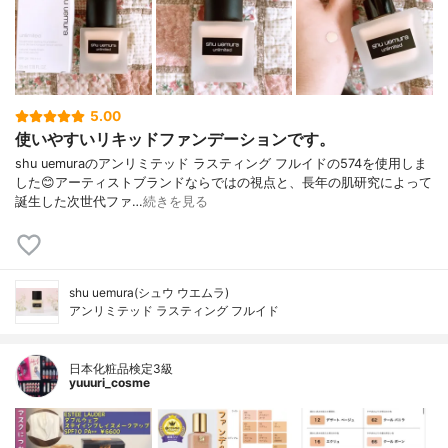
5.00
使いやすいリキッドファンデーションです。
shu uemuraのアンリミテッド ラスティング フルイドの574を使用しま
した😊アーティストブランドならではの視点と、長年の肌研究によって
誕生した次世代ファ…
続きを見る
shu uemura(シュウ ウエムラ)
アンリミテッド ラスティング フルイド
日本化粧品検定3級
yuuuri_cosme