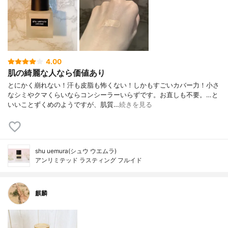
4.00
肌の綺麗な人なら価値あり
とにかく崩れない！汗も皮脂も怖くない！しかもすごいカバー力！小さ
なシミやクマくらいならコンシーラーいらずです。お直しも不要。…と
いいことずくめのようですが、肌質…
続きを見る
shu uemura(シュウ ウエムラ)
アンリミテッド ラスティング フルイド
麒麟