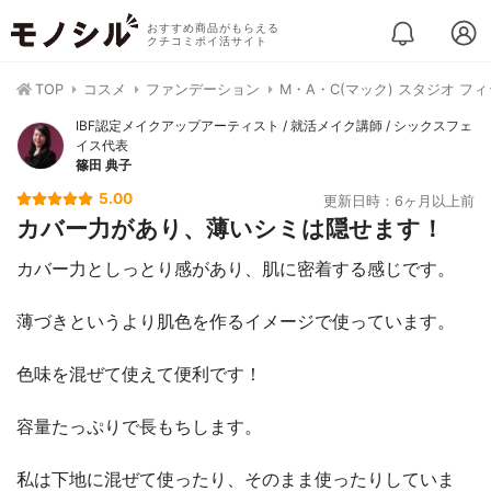
おすすめ商品がもらえる
クチコミポイ活サイト
TOP
コスメ
ファンデーション
M・A・C(マック) スタジオ フ
IBF認定メイクアップアーティスト / 就活メイク講師 / シックスフェ
イス代表
篠田 典子
5.00
更新日時：6ヶ月以上前
カバー力があり、薄いシミは隠せます！
カバー力としっとり感があり、肌に密着する感じです。
薄づきというより肌色を作るイメージで使っています。
色味を混ぜて使えて便利です！
容量たっぷりで長もちします。
私は下地に混ぜて使ったり、そのまま使ったりしていま