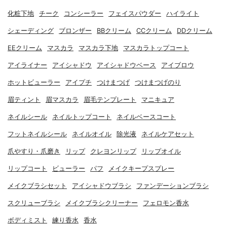
化粧下地
チーク
コンシーラー
フェイスパウダー
ハイライト
シェーディング
ブロンザー
BBクリーム
CCクリーム
DDクリーム
EEクリーム
マスカラ
マスカラ下地
マスカラトップコート
アイライナー
アイシャドウ
アイシャドウベース
アイブロウ
ホットビューラー
アイプチ
つけまつげ
つけまつげのり
眉ティント
眉マスカラ
眉毛テンプレート
マニキュア
ネイルシール
ネイルトップコート
ネイルベースコート
フットネイルシール
ネイルオイル
除光液
ネイルケアセット
爪やすり・爪磨き
リップ
クレヨンリップ
リップオイル
リップコート
ビューラー
パフ
メイクキープスプレー
メイクブラシセット
アイシャドウブラシ
ファンデーションブラシ
スクリューブラシ
メイクブラシクリーナー
フェロモン香水
ボディミスト
練り香水
香水