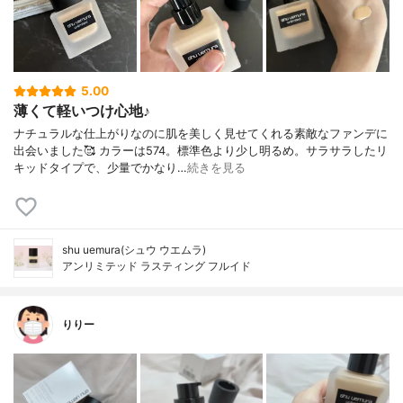
5.00
薄くて軽いつけ心地♪
ナチュラルな仕上がりなのに肌を美しく見せてくれる素敵なファンデに
出会いました🥰 カラーは574。標準色より少し明るめ。サラサラしたリ
キッドタイプで、少量でかなり…
続きを見る
shu uemura(シュウ ウエムラ)
アンリミテッド ラスティング フルイド
りりー