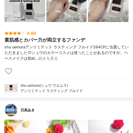
4.00
素肌感とカバー力が両立するファンデ
shu uemuraアンリミテッド ラスティング フルイド594CPに当選してい
ただきました♡シュウのカラーコスメは使ったことがあるのですが、ベ
ースメイクは初め…
続きを見る
shu uemura(シュウ ウエムラ)
アンリミテッド ラスティング フルイド
日高あき