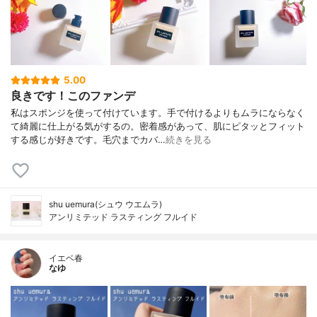
5.00
良きです！このファンデ
私はスポンジを使って付けています。手で付けるよりもムラにならなく
て綺麗に仕上がる気がするの。密着感があって、肌にピタッとフィット
する感じが好きです。毛穴までカバ…
続きを見る
shu uemura(シュウ ウエムラ)
アンリミテッド ラスティング フルイド
イエベ春
なゆ