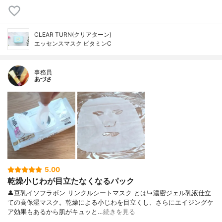
CLEAR TURN(クリアターン)
エッセンスマスク ビタミンC
事務員
あづさ
5.00
乾燥小じわが目立たなくなるパック
👤豆乳イソフラボン リンクルシートマスク とは↳濃密ジェル乳液仕立
ての高保湿マスク。乾燥による小じわを目立くし、さらにエイジングケ
ア効果もあるから肌がキュッと…
続きを見る