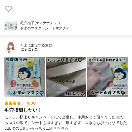
毛穴撫子(ケアナナデシコ)
お米のマスク <シートマスク>
たまに出没する主婦
にゃにゃこ
4.00
毛穴撲滅したい！
モノシル様よりキャンペーンにて当選し、使用させて頂きました🙇‍♀️た
っぷりの液で、シートも薄すぎず、厚すぎず、大きさもぴったりでした
🙆🏻‍♀️次の日肌がもっちり…
続きを見る