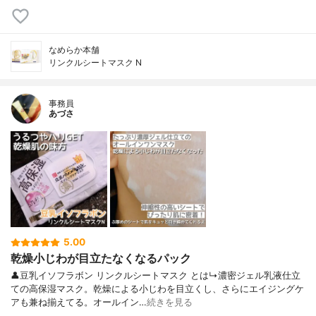
なめらか本舗
リンクルシートマスク N
事務員
あづさ
5.00
乾燥小じわが目立たなくなるパック
👤豆乳イソフラボン リンクルシートマスク とは↳濃密ジェル乳液仕立
ての高保湿マスク。乾燥による小じわを目立くし、さらにエイジングケ
アも兼ね揃えてる。オールイン…
続きを見る