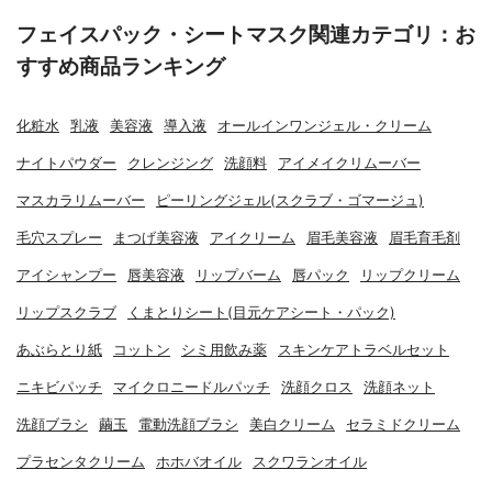
フェイスパック・シートマスク関連カテゴリ：お
すすめ商品ランキング
化粧水
乳液
美容液
導入液
オールインワンジェル・クリーム
ナイトパウダー
クレンジング
洗顔料
アイメイクリムーバー
マスカラリムーバー
ピーリングジェル(スクラブ・ゴマージュ)
毛穴スプレー
まつげ美容液
アイクリーム
眉毛美容液
眉毛育毛剤
アイシャンプー
唇美容液
リップバーム
唇パック
リップクリーム
リップスクラブ
くまとりシート(目元ケアシート・パック)
あぶらとり紙
コットン
シミ用飲み薬
スキンケアトラベルセット
ニキビパッチ
マイクロニードルパッチ
洗顔クロス
洗顔ネット
洗顔ブラシ
繭玉
電動洗顔ブラシ
美白クリーム
セラミドクリーム
プラセンタクリーム
ホホバオイル
スクワランオイル