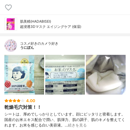
肌美精(HADABISEI)
超浸透3Dマスク エイジングケア (保湿)
コスメ好きのカメラ好き
うにぽん
4.00
乾燥毛穴対策！！
シートは、厚めでしっかりとしています。顔にピッタリと密着します。
国産のお米エキス配合で潤い、肌弾力、肌の調子、肌のキメを整えてく
れます。お米を感じる白い美容液。…
続きを見る