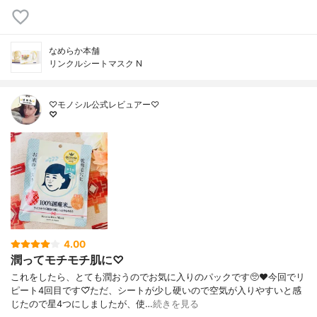
なめらか本舗
リンクルシートマスク N
♡モノシル公式レビュアー♡
♡
4.00
潤ってモチモチ肌に♡
これをしたら、とても潤おうのでお気に入りのパックです🥺❤今回でリ
ピート4回目です♡⃛ただ、シートが少し硬いので空気が入りやすいと感
じたので星4つにしましたが、使…
続きを見る