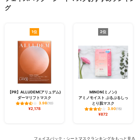
グ
1位
2位
【PR】ALLUDEM(アリュデム)
MINON(ミノン)
ダーマリフトマスク
アミノモイスト ぷるぷるしっ
とり肌マスク
3.98
(10)
¥2,178
3.90
(15)
¥872
フェイスパック・シートマスクランキングをもっと見る