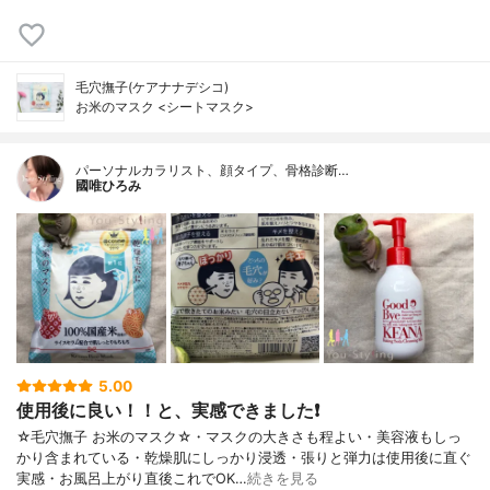
毛穴撫子(ケアナナデシコ)
お米のマスク <シートマスク>
パーソナルカラリスト、顔タイプ、骨格診断…
國唯ひろみ
5.00
使用後に良い！！と、実感できました❗
☆毛穴撫子 お米のマスク☆・マスクの大きさも程よい・美容液もしっ
かり含まれている・乾燥肌にしっかり浸透・張りと弾力は使用後に直ぐ
実感・お風呂上がり直後これでOK…
続きを見る