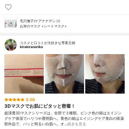
毛穴撫子(ケアナナデシコ)
お米のマスク <シートマスク>
コスメと口コミが大好きな専業主婦
kirakiranoriko
5.00
3Dマスクでお肌にピタッと密着！
超浸透3Dマスクシリーズは、全部で３種類。ピンク色の箱はエイジン
グケア保湿でハリつや透明肌へ。青色の箱はエイジングケア美白の医薬
部外品で、パッと明るい白肌へ。オ…
続きを見る