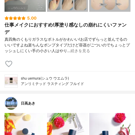
5.00
仕事メイクにおすすめ!厚塗り感なしの崩れにくいファン
デ
真四角のくもりガラスなボトルがかわいい!お店でずらっと並んでるの
いいですよね楽ちんなポンプタイプだけど容器がごついのでちょっとプ
ッシュしにくい手の小さい人はやり…
続きを見る
shu uemura(シュウ ウエムラ)
アンリミテッド ラスティング フルイド
日高あき