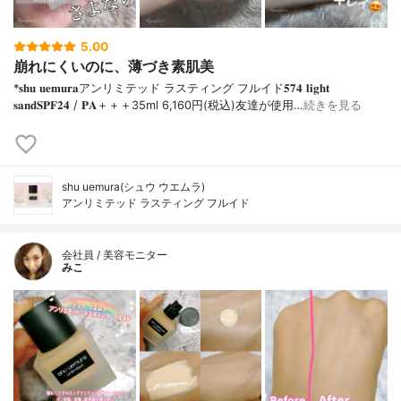
5.00
崩れにくいのに、薄づき素肌美
*𝐬𝐡𝐮 𝐮𝐞𝐦𝐮𝐫𝐚アンリミテッド ラスティング フルイド𝟓𝟕𝟒 𝐥𝐢𝐠𝐡𝐭
𝐬𝐚𝐧𝐝𝐒𝐏𝐅𝟐𝟒 / 𝐏𝐀＋＋＋⁡35ml 6,160円(税込)⁡友達が使用…
続きを見る
shu uemura(シュウ ウエムラ)
アンリミテッド ラスティング フルイド
会社員 / 美容モニター
みこ