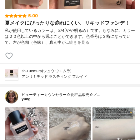
5.00
夏メイクにぴったりな崩れにくい、リキッドファンデ！
私が使用しているカラーは、574(やや明るめ）です。ちなみに、カラー
は２０色以上の中から選ぶことができます。色番号は３桁になってい
て、左が色相（色味）、真ん中が…
続きを見る
shu uemura(シュウ ウエムラ)
アンリミテッド ラスティング フルイド
ビューティーカウンセラー☆化粧品販売☆メ…
yung