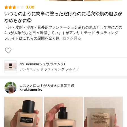
3.00
いつものように簡単に塗っただけなのに毛穴や肌の粗さが
なめらかに😉
・汗・皮脂・湿度・紫外線ファンデーション崩れの原因として主にこの
4つが大敵だなと日々痛感していますがアンリミテッド ラスティング
フルイドはこれらの原因を全く気…
続きを見る
shu uemura(シュウ ウエムラ)
アンリミテッド ラスティング フルイド
コスメと口コミが大好きな専業主婦
kirakiranoriko