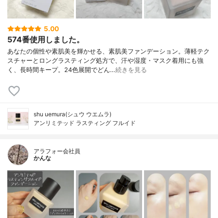
5.00
574番使用しました。
あなたの個性や素肌美を輝かせる、素肌美ファンデーション。薄軽テク
スチャーとロングラスティング処方で、汗や湿度・マスク着用にも強
く、長時間キープ。24色展開でどん…
続きを見る
shu uemura(シュウ ウエムラ)
アンリミテッド ラスティング フルイド
アラフォー会社員
かんな