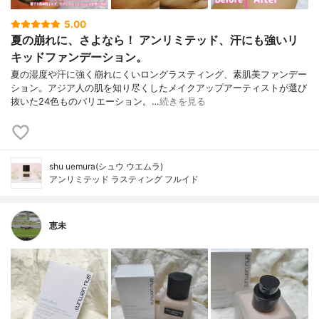
5.00
夏の崩れに、さよなら！ アンリミテッド、汗にも強いリ
キッドファンデーション。
夏の湿度や汗に強く崩れにくいロングラスティング、素肌美ファンデー
ション。アジア人の肌を知り尽くしたメイクアップアーティストが選び
抜いた24色ものバリエーション。…
続きを見る
shu uemura(シュウ ウエムラ)
アンリミテッド ラスティング フルイド
恵未