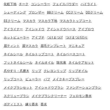
化粧下地
チーク
コンシーラー
フェイスパウダー
ハイライト
シェーディング
ブロンザー
BBクリーム
CCクリーム
DDクリーム
EEクリーム
マスカラ
マスカラ下地
マスカラトップコート
アイライナー
アイシャドウ
アイシャドウベース
アイブロウ
ホットビューラー
アイプチ
つけまつげ
つけまつげのり
眉ティント
眉マスカラ
眉毛テンプレート
マニキュア
ネイルシール
ネイルトップコート
ネイルベースコート
フットネイルシール
ネイルオイル
除光液
ネイルケアセット
爪やすり・爪磨き
リップ
クレヨンリップ
リップオイル
リップコート
ビューラー
パフ
メイクキープスプレー
メイクブラシセット
アイシャドウブラシ
ファンデーションブラシ
スクリューブラシ
メイクブラシクリーナー
フェロモン香水
ボディミスト
練り香水
香水