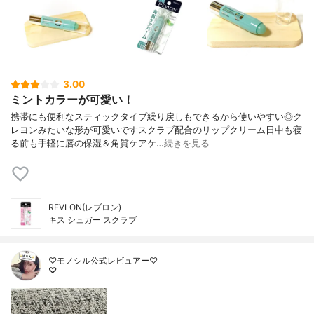
3.00
ミントカラーが可愛い！
携帯にも便利なスティックタイプ繰り戻しもできるから使いやすい◎ク
レヨンみたいな形が可愛いですスクラブ配合のリップクリーム日中も寝
る前も手軽に唇の保湿＆角質ケアケ…
続きを見る
REVLON(レブロン)
キス シュガー スクラブ
♡モノシル公式レビュアー♡
♡