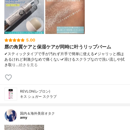
5.00
唇の角質ケアと保湿ケアが同時に叶うリップバーム
✔︎スティックタイプで手が汚れず片手で簡単に使える✔︎ジャリッと感は
あるけれど刺激少なめで痛くない✔︎溶けるスクラブなので洗い流しや拭
き取り…
続きを見る
REVLON(レブロン)
キス シュガー スクラブ
国内＆海外美容オタク
amy