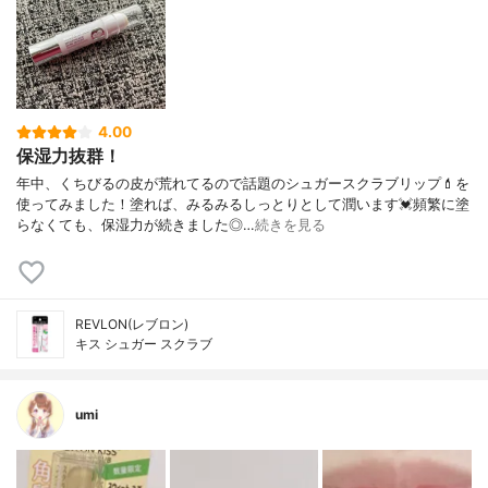
4.00
保湿力抜群！
年中、くちびるの皮が荒れてるので話題のシュガースクラブリップ💄を
使ってみました！塗れば、みるみるしっとりとして潤います💓頻繁に塗
らなくても、保湿力が続きました◎…
続きを見る
REVLON(レブロン)
キス シュガー スクラブ
umi