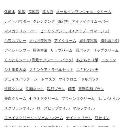
化粧水
乳液
美容液
導入液
オールインワンジェル・クリーム
ナイトパウダー
クレンジング
洗顔料
アイメイクリムーバー
マスカラリムーバー
ピーリングジェル(スクラブ・ゴマージュ)
毛穴スプレー
まつげ美容液
アイクリーム
眉毛美容液
眉毛育毛剤
アイシャンプー
唇美容液
リップバーム
唇パック
リップクリーム
くまとりシート(目元ケアシート・パック)
あぶらとり紙
コットン
シミ用飲み薬
スキンケアトラベルセット
ニキビパッチ
フェイスパック・シートマスク
マイクロニードルパッチ
洗顔クロス
洗顔ネット
洗顔ブラシ
繭玉
電動洗顔ブラシ
美白クリーム
セラミドクリーム
プラセンタクリーム
ホホバオイル
スクワランオイル
ローズヒップオイル
マルラオイル
フェイスクリーム・ジェル・バーム
ナイトクリーム
ワセリン