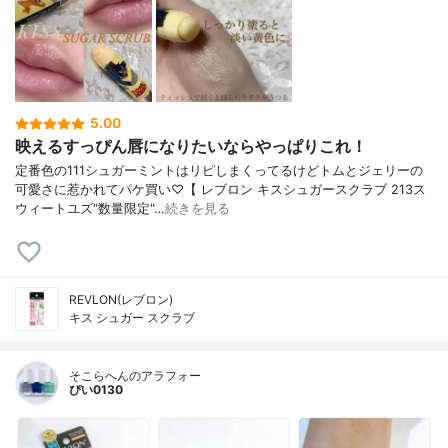
5.00
映えるすっぴん唇になりたいならやっぱりこれ！
定番色の111シュガーミントはリピしまくってるけどトムとジェリーの
可愛さに惹かれてパケ買い♡【 レブロン キスシュガースクラブ 213ス
ウィートユズ"数量限定"…
続きを見る
REVLON(レブロン)
キス シュガー スクラブ
そこらへんのアラフォー
ぴい0130