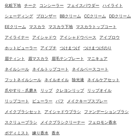
化粧下地
チーク
コンシーラー
フェイスパウダー
ハイライト
シェーディング
ブロンザー
BBクリーム
CCクリーム
DDクリーム
EEクリーム
マスカラ
マスカラ下地
マスカラトップコート
アイライナー
アイシャドウ
アイシャドウベース
アイブロウ
ホットビューラー
アイプチ
つけまつげ
つけまつげのり
眉ティント
眉マスカラ
眉毛テンプレート
マニキュア
ネイルシール
ネイルトップコート
ネイルベースコート
フットネイルシール
ネイルオイル
除光液
ネイルケアセット
爪やすり・爪磨き
リップ
クレヨンリップ
リップオイル
リップコート
ビューラー
パフ
メイクキープスプレー
メイクブラシセット
アイシャドウブラシ
ファンデーションブラシ
スクリューブラシ
メイクブラシクリーナー
フェロモン香水
ボディミスト
練り香水
香水