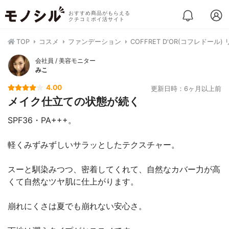
おすすめ商品がもらえる
クチコミポイ活サイト
TOP
コスメ
ファンデーション
COFFRET D'OR(コフレドール
会社員 / 美容モニター
みこ
4.00
更新日時：6ヶ月以上前
メイク仕立ての状態が続く
SPF36・PA+++。
軽くみずみずしいサラッとしたテクスチャー。
スーと馴染みつつ、密着してくれて、自然なカバー力が高
くて自然なツヤ肌に仕上がります。
崩れにくさは夏でも崩れない安心さ。