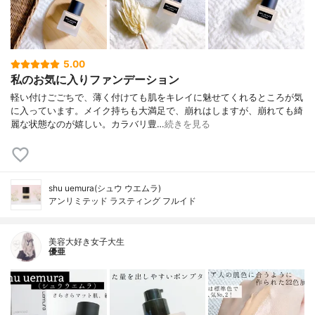
5.00
私のお気に入りファンデーション
軽い付けごごちで、薄く付けても肌をキレイに魅せてくれるところが気
に入っています。メイク持ちも大満足で、崩れはしますが、崩れても綺
麗な状態なのが嬉しい。カラバリ豊…
続きを見る
shu uemura(シュウ ウエムラ)
アンリミテッド ラスティング フルイド
美容大好き女子大生
優亜