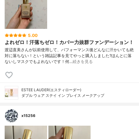
5.00
よれゼロ！汗落ちゼロ！カバー力抜群ファンデーション！
渡辺直美さんが以前使用して、パフォーマンス後どんなに汗かいても絶
対に落ちない！という雑誌記事を見てやっと購入しました?ほんとに落
ないしマスクでもよれないです！何…
続きを見る
ESTEE LAUDER(エスティローダー)
ダブル ウェア ステイ イン プレイス メークアップ
x15256