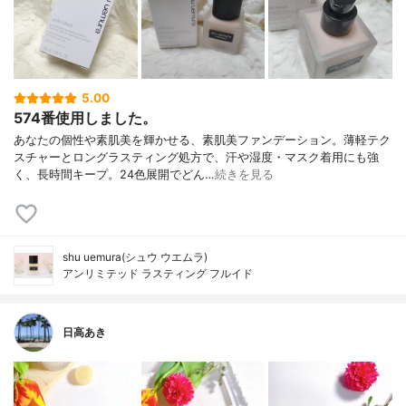
5.00
574番使用しました。
あなたの個性や素肌美を輝かせる、素肌美ファンデーション。薄軽テク
スチャーとロングラスティング処方で、汗や湿度・マスク着用にも強
く、長時間キープ。24色展開でどん…
続きを見る
shu uemura(シュウ ウエムラ)
アンリミテッド ラスティング フルイド
日高あき