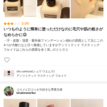
3.00
いつものように簡単に塗っただけなのに毛穴や肌の粗さが
なめらかに😉
・汗・皮脂・湿度・紫外線ファンデーション崩れの原因として主にこの
4つが大敵だなと日々痛感していますがアンリミテッド ラスティング
フルイドはこれらの原因を全く気…
続きを見る
shu uemura(シュウ ウエムラ)
アンリミテッド ラスティング フルイド
コスメと口コミが大好きな専業主婦
kirakiranoriko