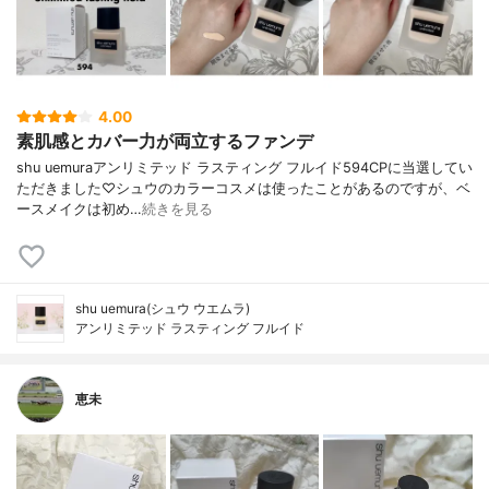
4.00
素肌感とカバー力が両立するファンデ
shu uemuraアンリミテッド ラスティング フルイド594CPに当選してい
ただきました♡シュウのカラーコスメは使ったことがあるのですが、ベ
ースメイクは初め…
続きを見る
shu uemura(シュウ ウエムラ)
アンリミテッド ラスティング フルイド
恵未