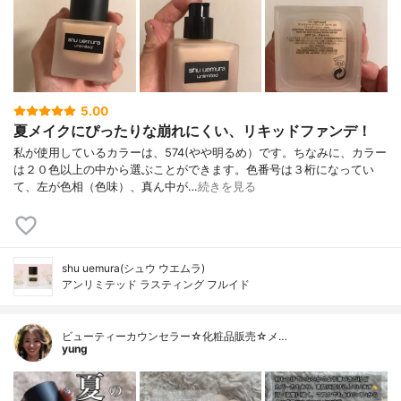
5.00
夏メイクにぴったりな崩れにくい、リキッドファンデ！
私が使用しているカラーは、574(やや明るめ）です。ちなみに、カラー
は２０色以上の中から選ぶことができます。色番号は３桁になってい
て、左が色相（色味）、真ん中が…
続きを見る
shu uemura(シュウ ウエムラ)
アンリミテッド ラスティング フルイド
ビューティーカウンセラー☆化粧品販売☆メ…
yung