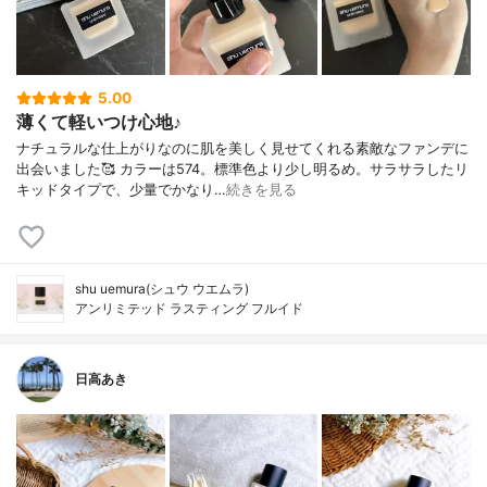
5.00
薄くて軽いつけ心地♪
ナチュラルな仕上がりなのに肌を美しく見せてくれる素敵なファンデに
出会いました🥰 カラーは574。標準色より少し明るめ。サラサラしたリ
キッドタイプで、少量でかなり…
続きを見る
shu uemura(シュウ ウエムラ)
アンリミテッド ラスティング フルイド
日高あき