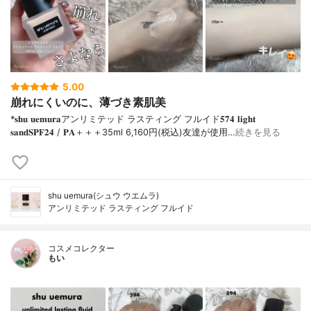
5.00
崩れにくいのに、薄づき素肌美
*𝐬𝐡𝐮 𝐮𝐞𝐦𝐮𝐫𝐚アンリミテッド ラスティング フルイド𝟓𝟕𝟒 𝐥𝐢𝐠𝐡𝐭
𝐬𝐚𝐧𝐝𝐒𝐏𝐅𝟐𝟒 / 𝐏𝐀＋＋＋⁡35ml 6,160円(税込)⁡友達が使用…
続きを見る
shu uemura(シュウ ウエムラ)
アンリミテッド ラスティング フルイド
コスメコレクター
もい