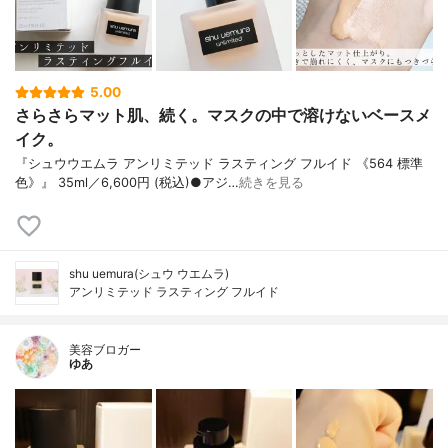
5.00
さらさらマット肌、続く。マスクの中で溶けないベースメ
イク。
『シュウウエムラ アンリミテッド ラスティング フルイド 《564 標準
色》』 35ml／6,600円 (税込)●アジ…
続きを見る
shu uemura(シュウ ウエムラ)
アンリミテッド ラスティング フルイド
美容ブロガー
ゆあ