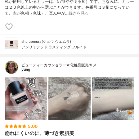
私が使用しているカラーは、574(やや明るめ）です。ちなみに、カラー
は２０色以上の中から選ぶことができます。色番号は３桁になってい
て、左が色相（色味）、真ん中が…
続きを見る
shu uemura(シュウ ウエムラ)
アンリミテッド ラスティング フルイド
ビューティーカウンセラー☆化粧品販売☆メ…
yung
5.00
崩れにくいのに、薄づき素肌美