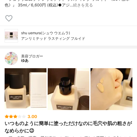
色》』 35ml／6,600円 (税込)●アジ…
続きを見る
shu uemura(シュウ ウエムラ)
アンリミテッド ラスティング フルイド
美容ブロガー
ゆあ
3.00
いつものように簡単に塗っただけなのに毛穴や肌の粗さが
なめらかに😉