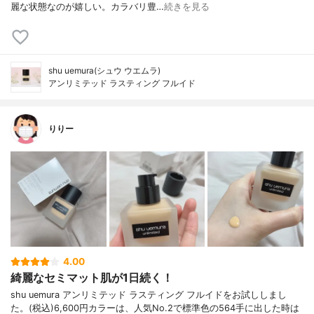
麗な状態なのが嬉しい。カラバリ豊…
続きを見る
shu uemura(シュウ ウエムラ)
アンリミテッド ラスティング フルイド
りりー
4.00
綺麗なセミマット肌が1日続く！
shu uemura アンリミテッド ラスティング フルイドをお試ししまし
た。(税込)6,600円カラーは、人気No.2で標準色の564手に出した時は