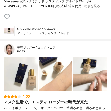
*𝐬𝐡𝐮 𝐮𝐞𝐦𝐮𝐫𝐚アンリミテッド ラスティング フルイド𝟓𝟕𝟒 𝐥𝐢𝐠𝐡𝐭
𝐬𝐚𝐧𝐝𝐒𝐏𝐅𝟐𝟒 / 𝐏𝐀＋＋＋⁡35ml 6,160円(税込)⁡友達が使用…
続きを見る
shu uemura(シュウ ウエムラ)
アンリミテッド ラスティング フルイド
美容ブロガー / コスメマニア
index
4.00
マスク生活で、エスティ ローダーの時代が来た
72 アイボリーヌードで、オークルの中の一番明るめ色。明るめと言っ