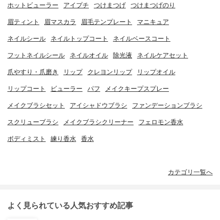
ホットビューラー
アイプチ
つけまつげ
つけまつげのり
眉ティント
眉マスカラ
眉毛テンプレート
マニキュア
ネイルシール
ネイルトップコート
ネイルベースコート
フットネイルシール
ネイルオイル
除光液
ネイルケアセット
爪やすり・爪磨き
リップ
クレヨンリップ
リップオイル
リップコート
ビューラー
パフ
メイクキープスプレー
メイクブラシセット
アイシャドウブラシ
ファンデーションブラシ
スクリューブラシ
メイクブラシクリーナー
フェロモン香水
ボディミスト
練り香水
香水
カテゴリ一覧へ
よく見られている人気おすすめ記事