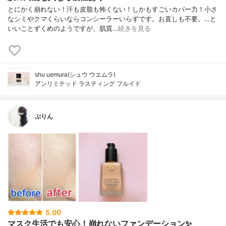
とにかく崩れない！汗も皮脂も怖くない！しかもすごいカバー力！小さ
なシミやクマくらいならコンシーラーいらずです。お直しも不要。…と
いいことずくめのようですが、肌質…
続きを見る
shu uemura(シュウ ウエムラ)
アンリミテッド ラスティング フルイド
ぷりん
5.00
マスク生活でも安心！崩れないファンデーション✨