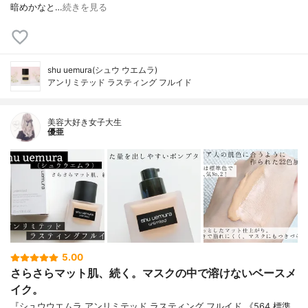
暗めかなと…
続きを見る
shu uemura(シュウ ウエムラ)
アンリミテッド ラスティング フルイド
美容大好き女子大生
優亜
5.00
さらさらマット肌、続く。マスクの中で溶けないベースメ
イク。
『シュウウエムラ アンリミテッド ラスティング フルイド 《564 標準