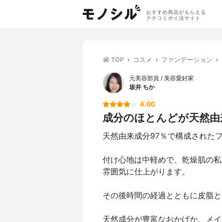
おすすめ商品がもらえる
クチコミポイ活サイト
TOP
コスメ
ファンデーション
元美容部員 / 美容愛好家
坂井 ちか
4.00
成分のほとんどが天然由
天然由来成分97％で構成された
付け心地は中軽めで、乾燥肌の私
雰囲気に仕上がります。
その後時間の経過とともに皮脂と
天然成分が豊富なおかげか、メイ