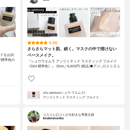
5.00
さらさらマット肌、続く。マスクの中で溶けない
ベースメイク。
ルイドをお試
2で標準色の
『シュウウエムラ アンリミテッド ラスティング フルイド
《564 標準色》』 35ml／6,600円 (税込)●アジ…
続きを見る
shu uemura(シュウ ウエムラ)
アンリミテッド ラスティング フルイド
コスメと口コミが大好きな専業主婦
kirakiranoriko