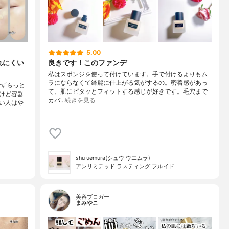
5.00
れにくい
良きです！このファンデ
私はスポンジを使って付けています。手で付けるよりもム
ラにならなくて綺麗に仕上がる気がするの。密着感があっ
でずらっと
て、肌にピタッとフィットする感じが好きです。毛穴まで
けど容器
カバ…
続きを見る
い人はや
shu uemura(シュウ ウエムラ)
アンリミテッド ラスティング フルイド
美容ブロガー
まみやこ