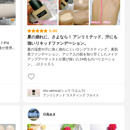
5.00
夏の崩れに、さよなら！ アンリミテッド、汗にも
強いリキッドファンデーション。
𝟕𝟒
税込)⁡友達が使用…
夏の湿度や汗に強く崩れにくいロングラスティング、素肌
美ファンデーション。アジア人の肌を知り尽くしたメイク
アップアーティストが選び抜いた24色ものバリエーショ
ン。…
続きを見る
shu uemura(シュウ ウエムラ)
アンリミテッド ラスティング フルイド
日高あき