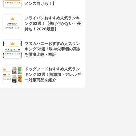
メンズ向けも！】
フライパンおすすめ人気ランキ
ング52選！【焦げ付かない・長
持ち！2026最新】
キラ★リズム
COVERMARK(カバーマーク)
V スキンアップファンデーシ
フローレス フィット
マヌカハニーおすすめ人気ラン
ョン
4.01
(12)
キング52選！味や栄養価の高さ
¥3,850
4.02
を徹底比較・検証
¥1,980
ドッグフードおすすめ人気ラン
キング52選！無添加・アレルギ
ー対策商品を紹介