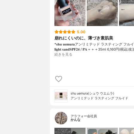
5.00
崩れにくいのに、薄づき素肌美
*𝐬𝐡𝐮 𝐮𝐞𝐦𝐮𝐫𝐚アンリミテッド ラスティング フルイド
𝐥𝐢𝐠𝐡𝐭 𝐬𝐚𝐧𝐝𝐒𝐏𝐅𝟐𝟒 / 𝐏𝐀＋＋＋⁡35ml 6,160円(
続きを見る
shu uemura(シュウ ウエムラ)
アンリミテッド ラスティング フルイド
アラフォー会社員
かんな