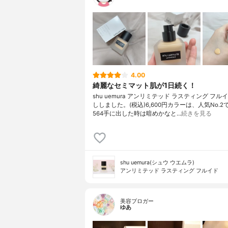
4.00
綺麗なセミマット肌が1日続く！
shu uemura アンリミテッド ラスティング フ
ししました。(税込)6,600円カラーは、人気No.
564手に出した時は暗めかなと…
続きを見る
shu uemura(シュウ ウエムラ)
アンリミテッド ラスティング フルイド
美容ブロガー
ゆあ