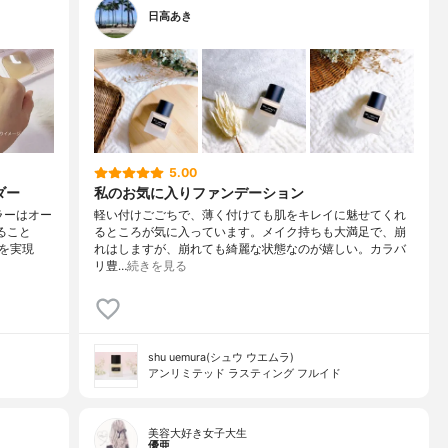
日高あき
5.00
ダー
私のお気に入りファンデーション
ラーはオー
軽い付けごごちで、薄く付けても肌をキレイに魅せてくれ
ること
るところが気に入っています。メイク持ちも大満足で、崩
を実現
れはしますが、崩れても綺麗な状態なのが嬉しい。カラバ
リ豊…
続きを見る
shu uemura(シュウ ウエムラ)
アンリミテッド ラスティング フルイド
美容大好き女子大生
優亜