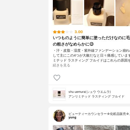
3.00
いつものように簡単に塗っただけなのに毛
の粗さがなめらかに😉
・汗・皮脂・湿度・紫外線ファンデーション崩れ
して主にこの4つが大敵だなと日々痛感していま
ミテッド ラスティング フルイドはこれらの原因
続きを見る
shu uemura(シュウ ウエムラ)
アンリミテッド ラスティング フルイド
ビューティーカウンセラー☆化粧品販売☆
yung