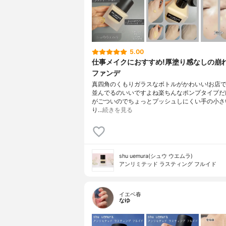
5.00
仕事メイクにおすすめ!厚塗り感なしの崩
ファンデ
真四角のくもりガラスなボトルがかわいい!お店
並んでるのいいですよね楽ちんなポンプタイプだ
がごついのでちょっとプッシュしにくい手の小さ
り…
続きを見る
shu uemura(シュウ ウエムラ)
アンリミテッド ラスティング フルイド
イエベ春
なゆ