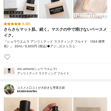
5.00
さらさらマット肌、続く。マスクの中で溶けないベースメ
イク。
『シュウウエムラ アンリミテッド ラスティング フルイド 《564 標準
色》』 35ml／6,600円 (税込)●アジ…
続きを見る
shu uemura(シュウ ウエムラ)
アンリミテッド ラスティング フルイド
コスメと口コミが大好きな専業主婦
kirakiranoriko