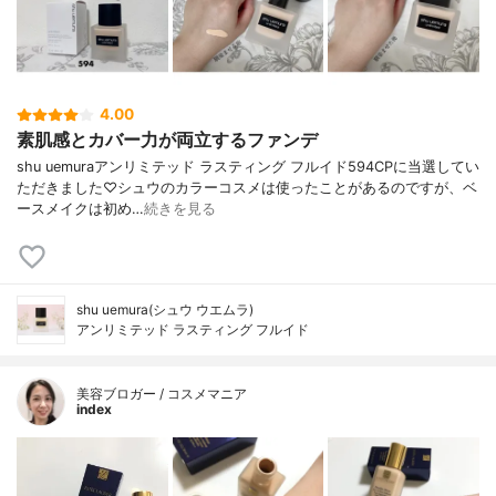
4.00
素肌感とカバー力が両立するファンデ
shu uemuraアンリミテッド ラスティング フルイド594CPに当選してい
ただきました♡シュウのカラーコスメは使ったことがあるのですが、ベ
ースメイクは初め…
続きを見る
shu uemura(シュウ ウエムラ)
アンリミテッド ラスティング フルイド
美容ブロガー / コスメマニア
index