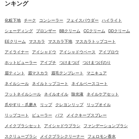
ンキング
化粧下地
チーク
コンシーラー
フェイスパウダー
ハイライト
シェーディング
ブロンザー
BBクリーム
CCクリーム
DDクリーム
EEクリーム
マスカラ
マスカラ下地
マスカラトップコート
アイライナー
アイシャドウ
アイシャドウベース
アイブロウ
ホットビューラー
アイプチ
つけまつげ
つけまつげのり
眉ティント
眉マスカラ
眉毛テンプレート
マニキュア
ネイルシール
ネイルトップコート
ネイルベースコート
フットネイルシール
ネイルオイル
除光液
ネイルケアセット
爪やすり・爪磨き
リップ
クレヨンリップ
リップオイル
リップコート
ビューラー
パフ
メイクキープスプレー
メイクブラシセット
アイシャドウブラシ
ファンデーションブラシ
スクリューブラシ
メイクブラシクリーナー
フェロモン香水