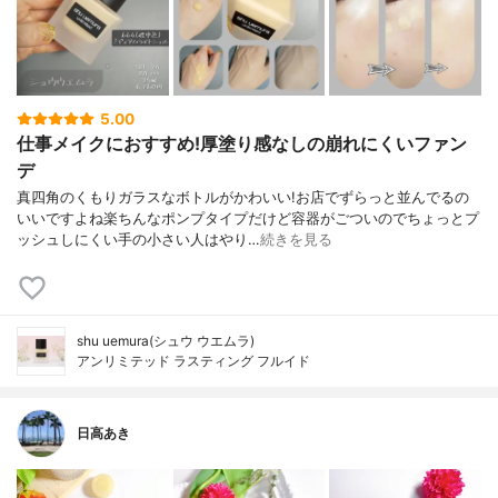
5.00
仕事メイクにおすすめ!厚塗り感なしの崩れにくいファン
デ
真四角のくもりガラスなボトルがかわいい!お店でずらっと並んでるの
いいですよね楽ちんなポンプタイプだけど容器がごついのでちょっとプ
ッシュしにくい手の小さい人はやり…
続きを見る
shu uemura(シュウ ウエムラ)
アンリミテッド ラスティング フルイド
日高あき