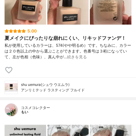
5.00
夏メイクにぴったりな崩れにくい、リキッドファンデ！
私が使用しているカラーは、574(やや明るめ）です。ちなみに、カラー
は２０色以上の中から選ぶことができます。色番号は３桁になってい
て、左が色相（色味）、真ん中が…
続きを見る
shu uemura(シュウ ウエムラ)
アンリミテッド ラスティング フルイド
コスメコレクター
もい