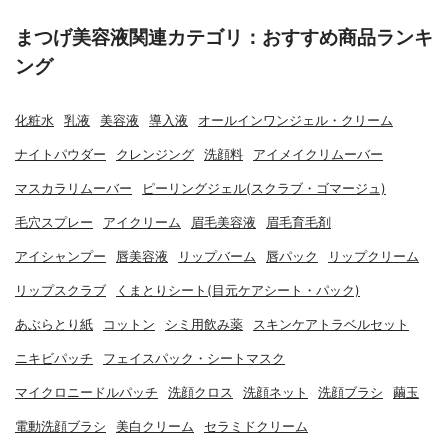
まつげ美容液関連カテゴリ：おすすめ商品ランキ
ング
化粧水
乳液
美容液
導入液
オールインワンジェル・クリーム
ナイトパウダー
クレンジング
洗顔料
アイメイクリムーバー
マスカラリムーバー
ピーリングジェル(スクラブ・ゴマージュ)
毛穴スプレー
アイクリーム
眉毛美容液
眉毛育毛剤
アイシャンプー
唇美容液
リップバーム
唇パック
リップクリーム
リップスクラブ
くまとりシート(目元ケアシート・パック)
あぶらとり紙
コットン
シミ用飲み薬
スキンケアトラベルセット
ニキビパッチ
フェイスパック・シートマスク
マイクロニードルパッチ
洗顔クロス
洗顔ネット
洗顔ブラシ
繭玉
電動洗顔ブラシ
美白クリーム
セラミドクリーム