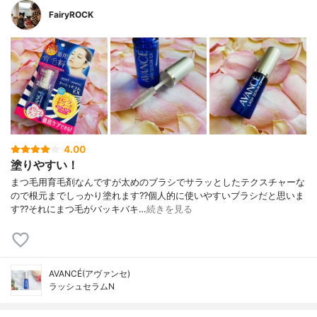
FairyROCK
4.00
塗りやすい！
まつ毛用育毛剤なんですが太めのブラシでサラッとしたテクスチャーな
ので根元までしっかり塗れます??個人的に使いやすいブラシだと思いま
す??それにまつ毛がバッキバキ…
続きを見る
AVANCÉ(アヴァンセ)
ラッシュセラムN