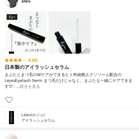
shiro
4.00
日本製のアイラッシュセラム
まぶたとまつ毛の𝖶ケアができるヒト幹細胞エクソソーム配合の
𝖫𝖾𝗃eu𝖤𝗒𝖾𝗅𝖺𝗌𝗁 𝖲𝖾𝗋𝗆 まつ毛だけじゃなく、まぶたも一緒にケアできま
す♡ˊ˗ …
続きを見る
Lejeu(ルジュ)
アイラッシュセラム