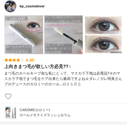
kp_cosmelover
4.00
上向きまつ毛が欲しい方必見??‍♀️
まつ毛のカールキープ命な私にとって、マスカラ下地は必需品?そのマ
スカラ下地でまつ毛をケア出来たら最高ですよね☺️ダレノガレ明美さん
プロデュースのカロミーのカール…
続きを見る
CAROME(カロミー)
カールメモライズラッシュセラム