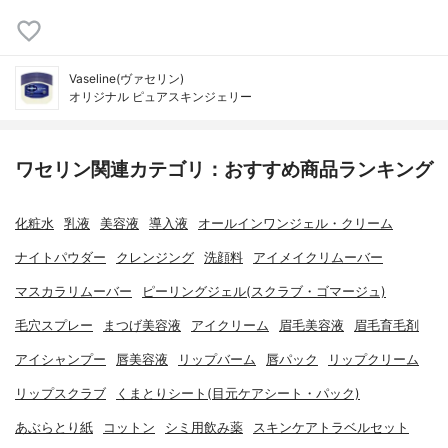
Vaseline(ヴァセリン)
オリジナル ピュアスキンジェリー
ワセリン関連カテゴリ：おすすめ商品ランキング
化粧水
乳液
美容液
導入液
オールインワンジェル・クリーム
ナイトパウダー
クレンジング
洗顔料
アイメイクリムーバー
マスカラリムーバー
ピーリングジェル(スクラブ・ゴマージュ)
毛穴スプレー
まつげ美容液
アイクリーム
眉毛美容液
眉毛育毛剤
アイシャンプー
唇美容液
リップバーム
唇パック
リップクリーム
リップスクラブ
くまとりシート(目元ケアシート・パック)
あぶらとり紙
コットン
シミ用飲み薬
スキンケアトラベルセット