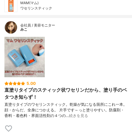
MAM(マム)
ワセリンスティック
会社員 / 美容モニター
みこ
5.00
直塗りタイプのスティック状ワセリンだから、塗り手のベ
タつき知らず！
直塗りタイプのワセリンスティック。乾燥が気になる箇所にこれ一本。
顔・からだ、全身につかえる。 片手です～っと塗りやすい。防腐剤・
香料・着色料・界面活性剤の４つの…
続きを見る