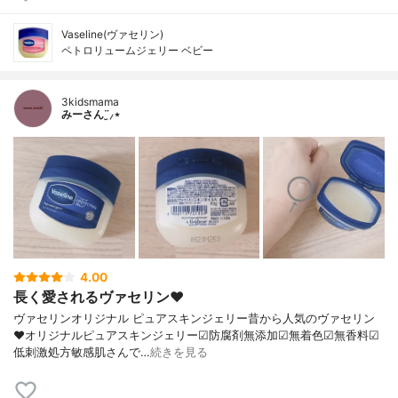
Vaseline(ヴァセリン)
ペトロリュームジェリー ベビー
3kidsmama
みーさん¨̮⸝⋆
4.00
長く愛されるヴァセリン♥︎
ヴァセリンオリジナル ピュアスキンジェリー昔から人気のヴァセリン
♥︎オリジナルピュアスキンジェリー☑︎防腐剤無添加☑︎無着色☑︎無香料☑︎
低刺激処方敏感肌さんで…
続きを見る