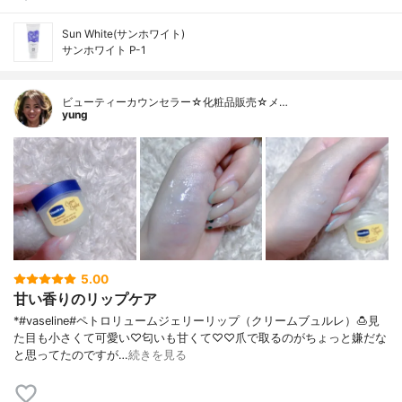
Sun White(サンホワイト)
サンホワイト P-1
ビューティーカウンセラー☆化粧品販売☆メ…
yung
5.00
甘い香りのリップケア
*#vaseline#ペトロリュームジェリーリップ（クリームブュルレ）🍮⁡見
た目も小さくて可愛い♡匂いも甘くて♡♡⁡爪で取るのがちょっと嫌だな
と思ってたのですが…
続きを見る