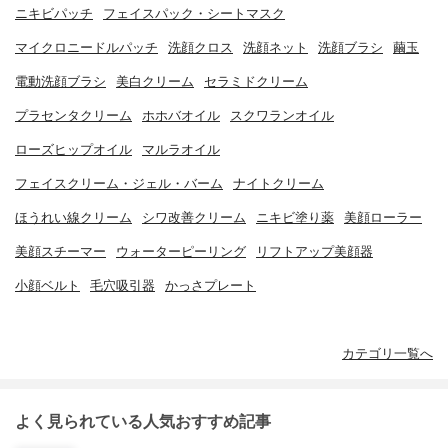
ニキビパッチ
フェイスパック・シートマスク
マイクロニードルパッチ
洗顔クロス
洗顔ネット
洗顔ブラシ
繭玉
電動洗顔ブラシ
美白クリーム
セラミドクリーム
プラセンタクリーム
ホホバオイル
スクワランオイル
ローズヒップオイル
マルラオイル
フェイスクリーム・ジェル・バーム
ナイトクリーム
ほうれい線クリーム
シワ改善クリーム
ニキビ塗り薬
美顔ローラー
美顔スチーマー
ウォーターピーリング
リフトアップ美顔器
小顔ベルト
毛穴吸引器
かっさプレート
カテゴリ一覧へ
よく見られている人気おすすめ記事