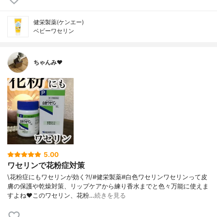
健栄製薬(ケンエー)
ベビーワセリン
ちゃんみ♥︎
5.00
ワセリンで花粉症対策
\花粉症にもワセリンが効く⁈/#健栄製薬#白色ワセリンワセリンって皮
膚の保護や乾燥対策、リップケアから練り香水までと色々万能に使えま
すよね❤️このワセリン、花粉…
続きを見る