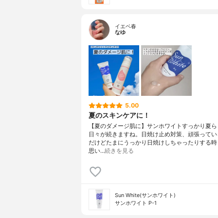
イエベ春
なゆ
5.00
夏のスキンケアに！
【夏のダメージ肌に】サンホワイトすっかり夏ら
日々が続きますね。日焼け止め対策、頑張ってい
だけどたまにうっかり日焼けしちゃったりする時
思い…
続きを見る
Sun White(サンホワイト)
サンホワイト P-1