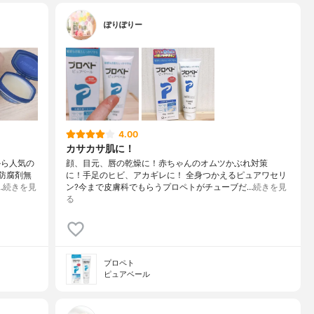
ぽりぽりー
4.00
カサカサ肌に！
から人気の
顔、目元、唇の乾燥に！ 赤ちゃんのオムツかぶれ対策
︎防腐剤無
に！ 手足のヒビ、アカギレに！ 全身つかえるピュアワセリ
…
続きを見
ン? 今まで皮膚科でもらうプロペトが チューブだ…
続きを見
る
プロペト
ピュアベール