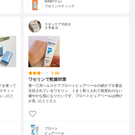
MAM(マム)
ワセリンスティック
スキンケア大好き
トラネコ
3.00
ワセリンで乾燥対策
クを使って
第一三共ヘルスケアプロペトピュアベールの紹介です最近
ンスティッ
注目されているワセリン、うまく取り入れて肌荒れのない
い…
続き
健やかな肌になりたいです、プロペトピュアベールは伸び
が良…
続きを見る
プロペト
ピュアベール