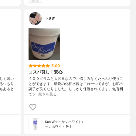
うさぎ
5.00
コスパ良し！安心
しく暑い
４００グラムと大容量なので、惜しみなくたっぷり使うこ
るつもり
とができます。朝晩の化粧水後はこれ一つですが、お肌の
もあると
調子が良くなりました。しっかり保湿されてます。無香料
でシ…
続きを見る
Sun White(サンホワイト)
サンホワイト P-1