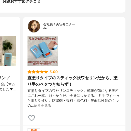
関連おすすめクチコミ
会社員 / 美容モニター
みこ
5.00
ン ／
直塗りタイプのスティック状ワセリンだから、塗
り手のベタつき知らず！
き、⁡💁【マム
⁡⁡⁡⁡▼⁡…
直塗りタイプのワセリンスティック。乾燥が気になる箇所
にこれ一本。顔・からだ、全身につかえる。 片手です～っ
と塗りやすい。防腐剤・香料・着色料・界面活性剤の４つ
の…
続きを見る