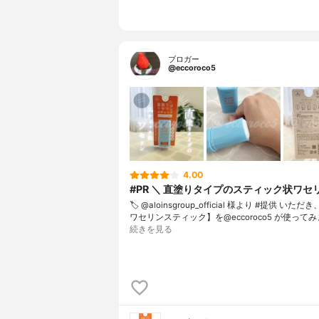
ブロガー
@eccoroco5
4.00
#PR ＼ 直塗りタイプのスティック状ワセリ
🏷️ @aloinsgroup_official 様より #提供 いただ
ワセリンスティック】を@eccoroco5 が使ってみました
続きを見る