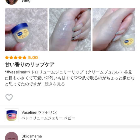
yung
5.00
甘い香りのリップケア
*#vaseline#ペトロリュームジェリーリップ（クリームブュルレ）🍮⁡見
た目も小さくて可愛い♡匂いも甘くて♡♡⁡爪で取るのがちょっと嫌だな
と思ってたのですが…
続きを見る
Vaseline(ヴァセリン)
ペトロリュームジェリー ベビー
3kidsmama