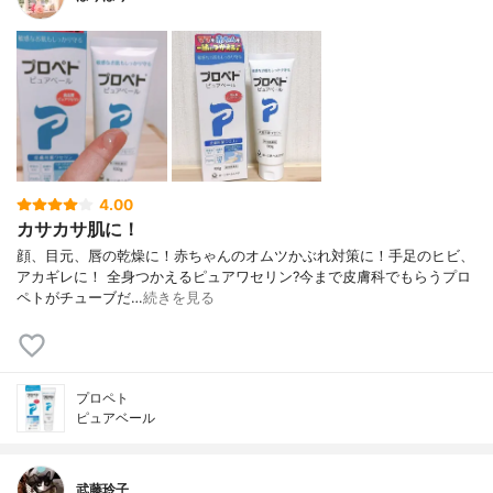
4.00
カサカサ肌に！
顔、目元、唇の乾燥に！ 赤ちゃんのオムツかぶれ対策に！ 手足のヒビ、
アカギレに！ 全身つかえるピュアワセリン? 今まで皮膚科でもらうプロ
ペトが チューブだ…
続きを見る
プロペト
ピュアベール
武藤玲子