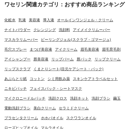
ワセリン関連カテゴリ：おすすめ商品ランキング
化粧水
乳液
美容液
導入液
オールインワンジェル・クリーム
ナイトパウダー
クレンジング
洗顔料
アイメイクリムーバー
マスカラリムーバー
ピーリングジェル(スクラブ・ゴマージュ)
毛穴スプレー
まつげ美容液
アイクリーム
眉毛美容液
眉毛育毛剤
アイシャンプー
唇美容液
リップバーム
唇パック
リップクリーム
リップスクラブ
くまとりシート(目元ケアシート・パック)
あぶらとり紙
コットン
シミ用飲み薬
スキンケアトラベルセット
ニキビパッチ
フェイスパック・シートマスク
マイクロニードルパッチ
洗顔クロス
洗顔ネット
洗顔ブラシ
繭玉
電動洗顔ブラシ
美白クリーム
セラミドクリーム
プラセンタクリーム
ホホバオイル
スクワランオイル
ローズヒップオイル
マルラオイル