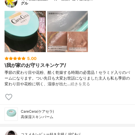
グル
5.00
\我が家のお守りスキンケア/
季節の変わり目や花粉、酷く乾燥する時期の必需品！セラミド入りのバ
ームになります。つい先日も大変お世話になりました主人も私も季節の
変わり目や花粉に弱く、湿疹が出た…
続きを見る
CareCera(ケアセラ)
高保湿スキンバーム
コスメ＆レビュー好き主婦 / JPCAパ…