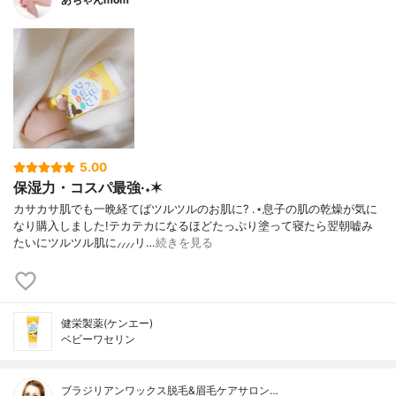
5.00
保湿力・コスパ最強·˖✶
カサカサ肌でも一晩経てばツルツルのお肌に? .⋆息子の肌の乾燥が気に
なり購入しました!テカテカになるほどたっぷり塗って寝たら翌朝嘘み
たいにツルツル肌に⸝⸝⸝⸝リ…
続きを見る
健栄製薬(ケンエー)
ベビーワセリン
ブラジリアンワックス脱毛&眉毛ケアサロン…