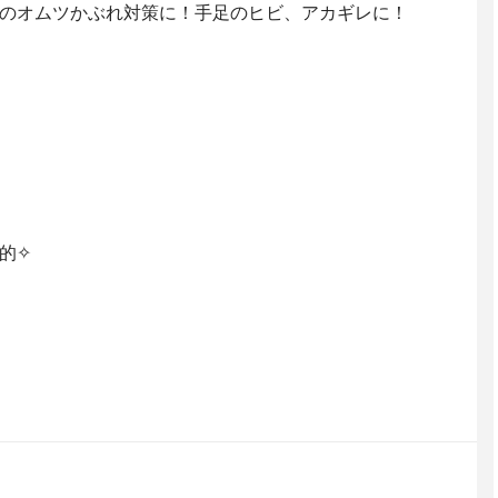
んのオムツかぶれ対策に！ 手足のヒビ、アカギレに！
✧︎