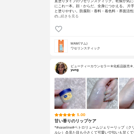
直塗りタイプのワセリンスティック。乾燥が気に
にこれ一本。顔・からだ、全身につかえる。 片
と塗りやすい。防腐剤・香料・着色料・界面活性
の…
続きを見る
MAM(マム)
ワセリンスティック
ビューティーカウンセラー☆化粧品販売☆
yung
5.00
甘い香りのリップケア
*#vaseline#ペトロリュームジェリーリップ（
ルレ）🍮⁡見た目も小さくて可愛い♡匂いも甘くて