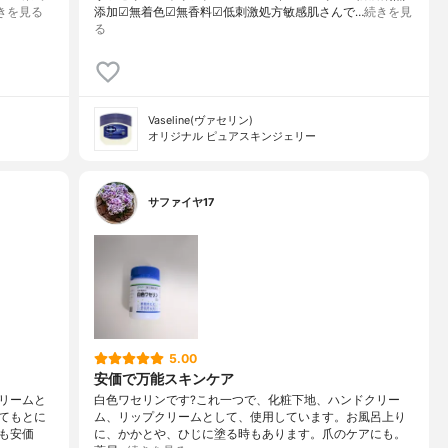
きを見る
添加☑︎無着色☑︎無香料☑︎低刺激処方敏感肌さんで…
続きを見
る
Vaseline(ヴァセリン)
オリジナル ピュアスキンジェリー
サファイヤ17
5.00
安価で万能スキンケア
リームと
白色ワセリンです?これ一つで、化粧下地、ハンドクリー
てもとに
ム、リップクリームとして、使用しています。お風呂上り
も安価
に、かかとや、ひじに塗る時もあります。爪のケアにも。