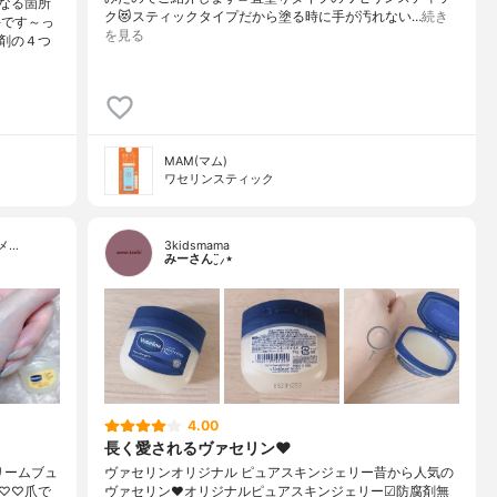
なる箇所
ク😻スティックタイプだから塗る時に手が汚れない…
続き
手です～っ
を見る
剤の４つ
MAM(マム)
ワセリンスティック
メ…
3kidsmama
みーさん¨̮⸝⋆
4.00
長く愛されるヴァセリン♥︎
クリームブュ
ヴァセリンオリジナル ピュアスキンジェリー昔から人気の
♡♡⁡爪で
ヴァセリン♥︎オリジナルピュアスキンジェリー☑︎防腐剤無