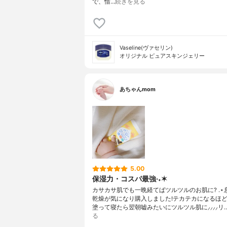
で、惜…
続きを見る
Vaseline(ヴァセリン)
オリジナル ピュアスキンジェリー
あちゃんmom
5.00
保湿力・コスパ最強·˖✶
カサカサ肌でも一晩経てばツルツルのお肌に? .⋆
乾燥が気になり購入しました!テカテカになるほ
塗って寝たら翌朝嘘みたいにツルツル肌に⸝⸝⸝⸝リ
る