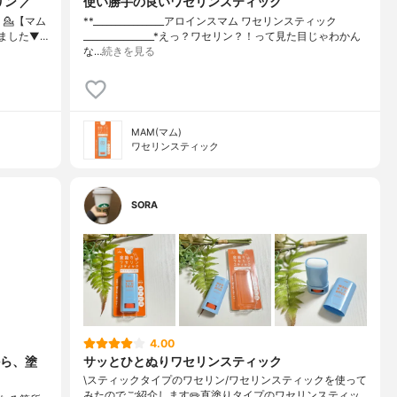
ン ／
使い勝手の良いワセリンスティック
き、⁡💁【マム
**⁡________________⁡アロインス⁡マム ワセリンスティック
⁡⁡⁡⁡▼⁡…
⁡________________⁡⁡⁡⁡*えっ？ワセリン？！って見た目じゃわかん
な…
続きを見る
MAM(マム)
ワセリンスティック
SORA
4.00
ら、塗
サッとひとぬりワセリンスティック
\スティックタイプのワセリン/⁡ワセリンスティックを使って
みたのでご紹介します✏️⁡直塗りタイプのワセリンスティッ