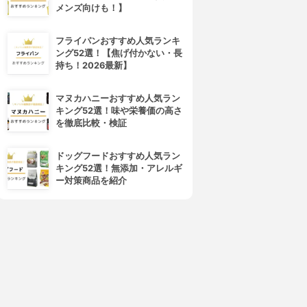
メンズ向けも！】
フライパンおすすめ人気ランキ
ング52選！【焦げ付かない・長
持ち！2026最新】
マヌカハニーおすすめ人気ラン
キング52選！味や栄養価の高さ
4位
5位
を徹底比較・検証
ドッグフードおすすめ人気ラン
キング52選！無添加・アレルギ
ー対策商品を紹介
Vaseline(ヴァセリン)
pigeon(ピジョン)
ペトロリュームジェリー ベビ
ワセリン
ー
3.83
(8)
¥378
3.84
(2)
¥645