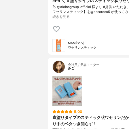
#PR ＼ 直塗りタイプのスティック状ワセリ
🏷️ @aloinsgroup_official 様より #提供 いただ
ワセリンスティック】を@eccoroco5 が使ってみました
続きを見る
MAM(マム)
ワセリンスティック
会社員 / 美容モニター
みこ
5.00
直塗りタイプのスティック状ワセリンだか
り手のベタつき知らず！