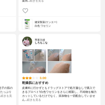
薬局…
続きを見る
健栄製薬(ケンエー)
白色 ワセリン
専業主婦
しろもこな
3.00
乾燥肌におすすめ
息子の肌の
皮膚科に行かずともドラッグストアで処方箋なしで購入で
どたっぷり
きるプロペト?白色ワセリンをさらに精製し、不純物を極力
…
続きを見
カットしているだけでなく、添加物を一切配合していませ
ん…
続きを見る