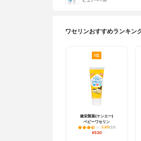
ピュアベール
ワセリンおすすめランキン
1位
健栄製薬(ケンエー)
ベビーワセリン
3.85
(23)
¥530