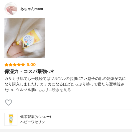
あちゃんmom
5.00
保湿力・コスパ最強·˖✶
カサカサ肌でも一晩経てばツルツルのお肌に? .⋆息子の肌の乾燥が気に
なり購入しました!テカテカになるほどたっぷり塗って寝たら翌朝嘘み
たいにツルツル肌に⸝⸝⸝⸝リ…
続きを見る
健栄製薬(ケンエー)
ベビーワセリン