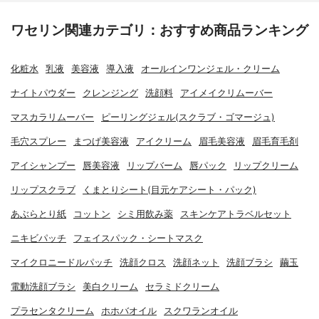
ワセリン関連カテゴリ：おすすめ商品ランキング
化粧水
乳液
美容液
導入液
オールインワンジェル・クリーム
ナイトパウダー
クレンジング
洗顔料
アイメイクリムーバー
マスカラリムーバー
ピーリングジェル(スクラブ・ゴマージュ)
毛穴スプレー
まつげ美容液
アイクリーム
眉毛美容液
眉毛育毛剤
アイシャンプー
唇美容液
リップバーム
唇パック
リップクリーム
リップスクラブ
くまとりシート(目元ケアシート・パック)
あぶらとり紙
コットン
シミ用飲み薬
スキンケアトラベルセット
ニキビパッチ
フェイスパック・シートマスク
マイクロニードルパッチ
洗顔クロス
洗顔ネット
洗顔ブラシ
繭玉
電動洗顔ブラシ
美白クリーム
セラミドクリーム
プラセンタクリーム
ホホバオイル
スクワランオイル