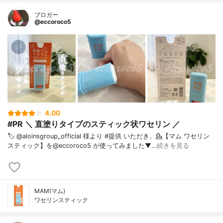
ブロガー
@eccoroco5
4.00
#PR ＼ 直塗りタイプのスティック状ワセリン ／
🏷️ @aloinsgroup_official 様より #提供 いただき、⁡💁【マム ワセリン
スティック】を@eccoroco5 が使ってみました⁡⁡⁡⁡▼⁡…
続きを見る
MAM(マム)
ワセリンスティック