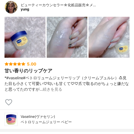
ビューティーカウンセラー☆化粧品販売☆メ…
yung
5.00
甘い香りのリップケア
*#vaseline#ペトロリュームジェリーリップ（クリームブュルレ）🍮⁡見
た目も小さくて可愛い♡匂いも甘くて♡♡⁡爪で取るのがちょっと嫌だな
と思ってたのですが…
続きを見る
Vaseline(ヴァセリン)
ペトロリュームジェリー ベビー