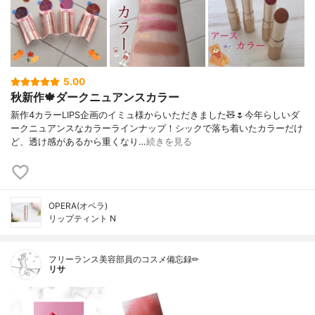
5.00
秋新作🍁ダークニュアンスカラー
新作4カラーLIPS企画のイミュ様からいただきました🧸🌷今年らしいダ
ークニュアンスなカラーラインナップ！シックで落ち着いたカラーだけ
ど、透け感があるから重くなり…
続きを見る
OPERA(オペラ)
リップティント N
フリーランス美容部員のコスメ備忘録✏︎
リサ