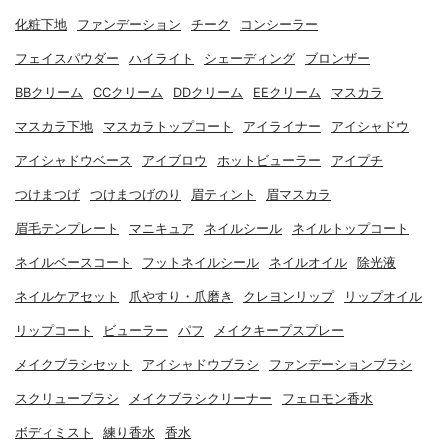
化粧下地
ファンデーション
チーク
コンシーラー
フェイスパウダー
ハイライト
シェーディング
ブロンザー
BBクリーム
CCクリーム
DDクリーム
EEクリーム
マスカラ
マスカラ下地
マスカラトップコート
アイライナー
アイシャドウ
アイシャドウベース
アイブロウ
ホットビューラー
アイプチ
つけまつげ
つけまつげのり
眉ティント
眉マスカラ
眉毛テンプレート
マニキュア
ネイルシール
ネイルトップコート
ネイルベースコート
フットネイルシール
ネイルオイル
除光液
ネイルケアセット
爪やすり・爪磨き
クレヨンリップ
リップオイル
リップコート
ビューラー
パフ
メイクキープスプレー
メイクブラシセット
アイシャドウブラシ
ファンデーションブラシ
スクリューブラシ
メイクブラシクリーナー
フェロモン香水
ボディミスト
練り香水
香水