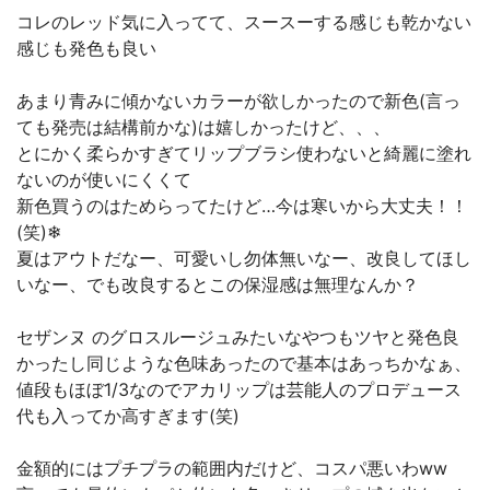
コレのレッド気に入ってて、スースーする感じも乾かない
感じも発色も良い
あまり青みに傾かないカラーが欲しかったので新色(言っ
ても発売は結構前かな)は嬉しかったけど、、、
とにかく柔らかすぎてリップブラシ使わないと綺麗に塗れ
ないのが使いにくくて
新色買うのはためらってたけど…今は寒いから大丈夫！！
(笑)❄
夏はアウトだなー、可愛いし勿体無いなー、改良してほし
いなー、でも改良するとこの保湿感は無理なんか？
セザンヌ のグロスルージュみたいなやつもツヤと発色良
かったし同じような色味あったので基本はあっちかなぁ、
値段もほぼ1/3なのでアカリップは芸能人のプロデュース
代も入ってか高すぎます(笑)
金額的にはプチプラの範囲内だけど、コスパ悪いわww