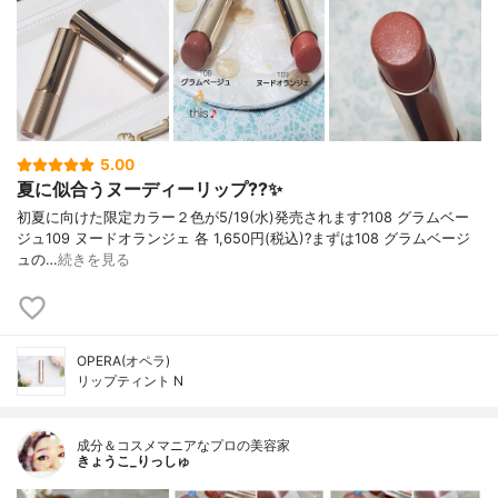
5.00
夏に似合うヌーディーリップ??✨
初夏に向けた限定カラー２色が5/19(水)発売されます?108 グラムベー
ジュ109 ヌードオランジェ 各 1,650円(税込)?まずは108 グラムベージ
ュの…
続きを見る
OPERA(オペラ)
リップティント N
成分＆コスメマニアなプロの美容家
きょうこ_りっしゅ