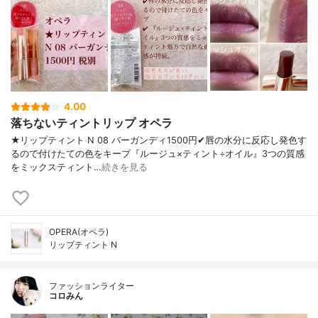
4.00
落ちないティントリップ オペラ
★リップティント N 08 バーガンディ1500円✔︎唇の水分に反応し発色す
るので付けたての色をキープ『ルージュ×ティント÷オイル』3つの質感
をミックスティント…
続きを見る
OPERA(オペラ)
リップティント N
ファッションライター
コロみん