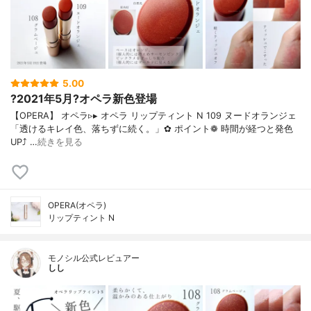
5.00
?2021年5月?オペラ新色登場
【OPERA】 オペラ▹▸ オペラ リップティント N 109 ヌードオランジェ
「透けるキレイ色、落ちずに続く。」✿ ポイント❁︎ 時間が経つと発色
UP⤴ …
続きを見る
OPERA(オペラ)
リップティント N
モノシル公式レビュアー
しし