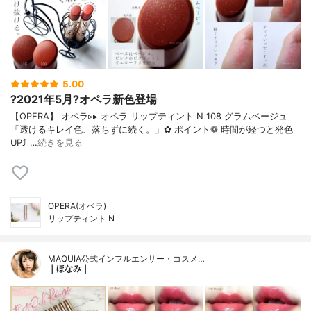
5.00
?2021年5月?オペラ新色登場
【OPERA】 オペラ▹▸ オペラ リップティント N 108 グラムベージュ
「透けるキレイ色、落ちずに続く。」✿ ポイント❁︎ 時間が経つと発色
UP⤴ …
続きを見る
OPERA(オペラ)
リップティント N
MAQUIA公式インフルエンサー・コスメ…
｜ほなみ｜