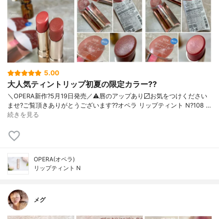
5.00
大人気ティントリップ初夏の限定カラー??
＼OPERA新作?5月19日発売／ ⚠️唇のアップあり〼 お気をつけください
ませ? ご覧頂きありがとうございます? ?オペラ リップティント N ?108 …
続きを見る
OPERA(オペラ)
リップティント N
メグ