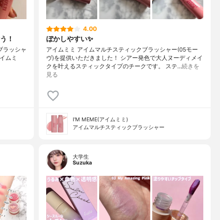
4.00
う！
ぼかしやすい✨
チブラッシャ
アイムミミ アイムマルチスティックブラッシャー(05モー
アイムミ
ヴ)を提供いただきました！ シアー発色で大人ヌーディメイ
クを叶えるスティックタイプのチークです。 ステ…
続きを
見る
I'M MEME(アイムミミ)
アイムマルチスティックブラッシャー
大学生
Suzuka