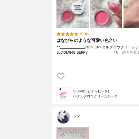
5.00
はなびらのような可愛い色合い
**⁡________________⁡⁡VIDIVICI⁡ペタルグロウクリー
BLOOMING BERRY⁡_________________*初…
続きを見
VIDIVICI(ビディビーチ)
ペタルグロウクリームチーク
マメ