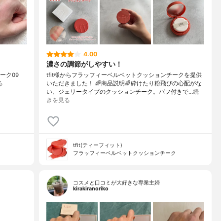
4.00
濃さの調節がしやすい！
ムチーク09
tfit様からフラッフィーベルベットクッションチークを提供
る
いただきました！ 🌈商品説明🌈砕けたり粉飛びの心配がな
い、ジェリータイプのクッションチーク。バフ付きで…
続
きを見る
tfit(ティーフィット)
フラッフィーベルベットクッションチーク
コスメと口コミが大好きな専業主婦
kirakiranoriko