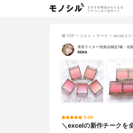
おすすめ商品がもらえる
クチコミポイ活サイト
TOP
コスメ
チーク
excel(
美容ライター/化粧品検定1級・化
RENA
5.00
＼excelの新作チーク