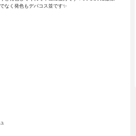
でなく発色もデパコス並です✨
ュ