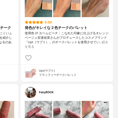
5.00
チーク
発色がキレイな２色チークのパレット
にくいふ
使用色 01 カームビーチ：こなれた印象に仕上げるオレンジ
を紹介し
ベージュ安達祐実さんがプロデュースしたコスメブランド
なるのあ
「Upt（ウプト）」のチークパレットを使用させてい…
続き
を見る
Upt(ウプト)
フラッフィーチークパレット
FairyROCK