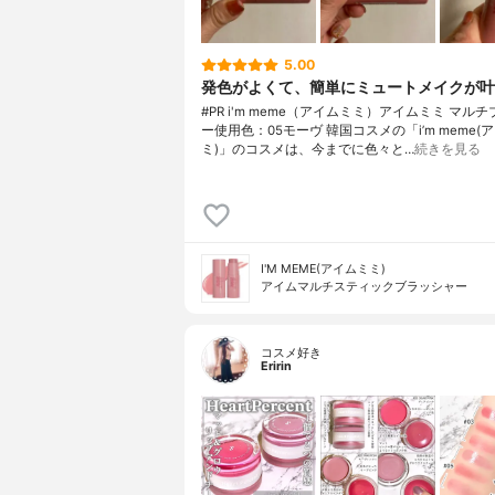
5.00
発色がよくて、簡単にミュートメイクが叶
#PR i'm meme（アイムミミ）アイムミミ マル
ー使用色：05モーヴ 韓国コスメの「i’m meme(
ミ)」のコスメは、今までに色々と…
続きを見る
I'M MEME(アイムミミ)
アイムマルチスティックブラッシャー
コスメ好き
Eririn