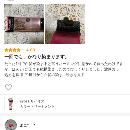
4.00
一回でも、かなり染まります。
たった1回で白髪が染まると言うネーミングに惹かれて買ったわけです
が、ほんとに1回でも結構染まったのでびっくりしました。濃厚カラー
処方を採用で1度目から白髪の染ま…
続きを見る
syoss(サイオス)
カラートリートメント
あこ*ˊᵕˋ*