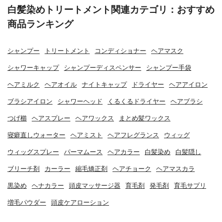
白髪染めトリートメント関連カテゴリ：おすすめ
商品ランキング
シャンプー
トリートメント
コンディショナー
ヘアマスク
シャワーキャップ
シャンプーディスペンサー
シャンプー手袋
ヘアミルク
ヘアオイル
ナイトキャップ
ドライヤー
ヘアアイロン
ブラシアイロン
シャワーヘッド
くるくるドライヤー
ヘアブラシ
つげ櫛
ヘアスプレー
ヘアワックス
まとめ髪ワックス
寝癖直しウォーター
ヘアミスト
ヘアフレグランス
ウィッグ
ウィッグスプレー
パーマムース
ヘアカラー
白髪染め
白髪隠し
ブリーチ剤
カーラー
縮毛矯正剤
ヘアチョーク
ヘアマスカラ
黒染め
ヘナカラー
頭皮マッサージ器
育毛剤
発毛剤
育毛サプリ
増毛パウダー
頭皮ケアローション