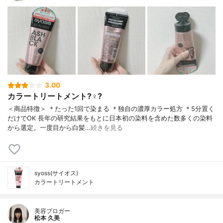
3.00
カラートリートメント?‍♀️?
＜商品特徴＞ ＊たった1回で染まる ＊独自の濃厚カラー処方 ＊5分置く
だけでOK ⻑年の研究結果をもとに⽇本初の染料を含めた数多くの染料
から選定。⼀度⽬から⽩髪…
続きを見る
syoss(サイオス)
カラートリートメント
美容ブロガー
松本 久美