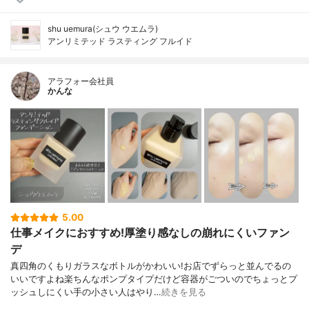
shu uemura(シュウ ウエムラ)
アンリミテッド ラスティング フルイド
アラフォー会社員
かんな
5.00
仕事メイクにおすすめ!厚塗り感なしの崩れにくいファン
デ
真四角のくもりガラスなボトルがかわいい!お店でずらっと並んでるの
いいですよね楽ちんなポンプタイプだけど容器がごついのでちょっとプ
ッシュしにくい手の小さい人はやり…
続きを見る