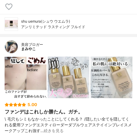
shu uemura(シュウ ウエムラ)
アンリミテッド ラスティング フルイド
美容ブロガー
まみやこ
5.00
ファンデはこれしか勝たん。ガチ。
\ 毛穴もシミもなかったことにしてくれる？ /⁡⁡隠したい全てを隠してく
れる愛用ファンデ⁡エスティローダーダブルウェアステイインプレイスメ
ークアップ⁡⁡これ強す…
続きを見る