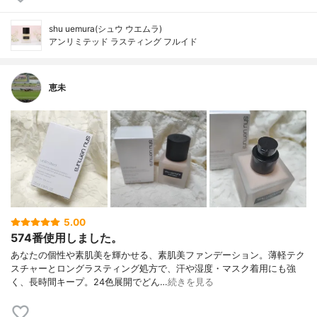
shu uemura(シュウ ウエムラ)
アンリミテッド ラスティング フルイド
恵未
5.00
574番使用しました。
あなたの個性や素肌美を輝かせる、素肌美ファンデーション。薄軽テク
スチャーとロングラスティング処方で、汗や湿度・マスク着用にも強
く、長時間キープ。24色展開でどん…
続きを見る