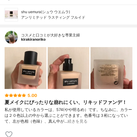
shu uemura(シュウ ウエムラ)
アンリミテッド ラスティング フルイド
コスメと口コミが大好きな専業主婦
kirakiranoriko
5.00
夏メイクにぴったりな崩れにくい、リキッドファンデ！
私が使用しているカラーは、574(やや明るめ）です。ちなみに、カラー
は２０色以上の中から選ぶことができます。色番号は３桁になってい
て、左が色相（色味）、真ん中が…
続きを見る