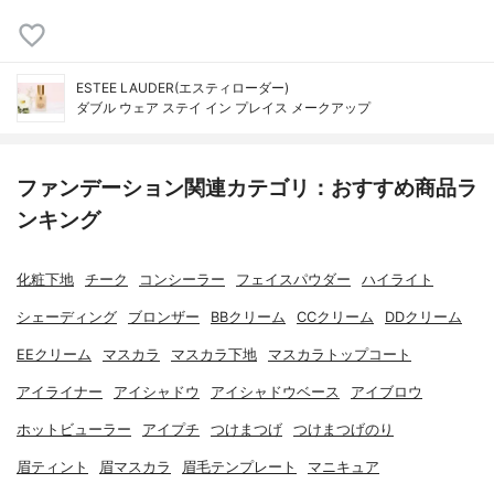
ESTEE LAUDER(エスティローダー)
ダブル ウェア ステイ イン プレイス メークアップ
ファンデーション関連カテゴリ：おすすめ商品ラ
ンキング
化粧下地
チーク
コンシーラー
フェイスパウダー
ハイライト
シェーディング
ブロンザー
BBクリーム
CCクリーム
DDクリーム
EEクリーム
マスカラ
マスカラ下地
マスカラトップコート
アイライナー
アイシャドウ
アイシャドウベース
アイブロウ
ホットビューラー
アイプチ
つけまつげ
つけまつげのり
眉ティント
眉マスカラ
眉毛テンプレート
マニキュア