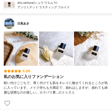
shu uemura(シュウ ウエムラ)
アンリミテッド ラスティング フルイド
日高あき
5.00
私のお気に入りファンデーション
軽い付けごごちで、薄く付けても肌をキレイに魅せてくれるところが気
に入っています。メイク持ちも大満足で、崩れはしますが、崩れても綺
麗な状態なのが嬉しい。カラバリ豊…
続きを見る