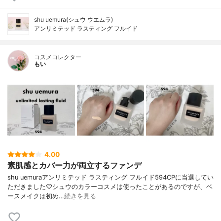
shu uemura(シュウ ウエムラ)
アンリミテッド ラスティング フルイド
コスメコレクター
もい
4.00
素肌感とカバー力が両立するファンデ
shu uemuraアンリミテッド ラスティング フルイド594CPに当選してい
ただきました♡シュウのカラーコスメは使ったことがあるのですが、ベ
ースメイクは初め…
続きを見る