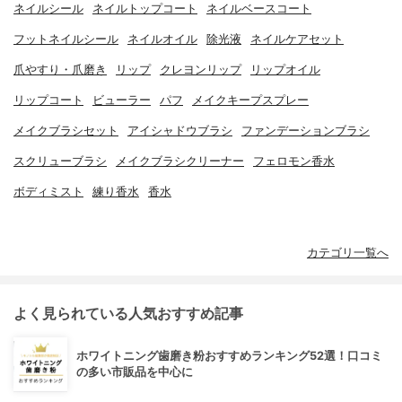
ネイルシール
ネイルトップコート
ネイルベースコート
フットネイルシール
ネイルオイル
除光液
ネイルケアセット
爪やすり・爪磨き
リップ
クレヨンリップ
リップオイル
リップコート
ビューラー
パフ
メイクキープスプレー
メイクブラシセット
アイシャドウブラシ
ファンデーションブラシ
スクリューブラシ
メイクブラシクリーナー
フェロモン香水
ボディミスト
練り香水
香水
カテゴリ一覧へ
よく見られている人気おすすめ記事
ホワイトニング歯磨き粉おすすめランキング52選！口コミ
の多い市販品を中心に