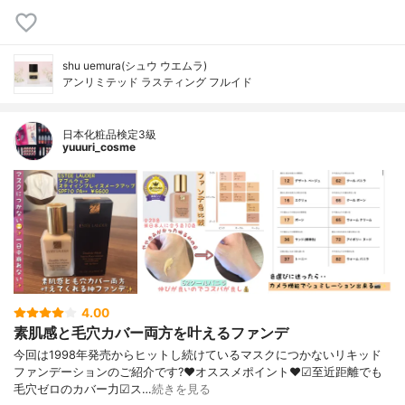
shu uemura(シュウ ウエムラ)
アンリミテッド ラスティング フルイド
日本化粧品検定3級
yuuuri_cosme
4.00
素肌感と毛穴カバー両方を叶えるファンデ
今回は1998年発売からヒットし続けているマスクにつかないリキッド
ファンデーションのご紹介です?❤︎オススメポイント❤︎☑︎至近距離でも
毛穴ゼロのカバー力☑︎ス…
続きを見る