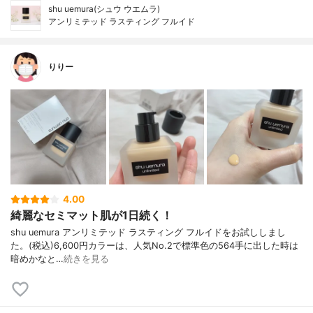
shu uemura(シュウ ウエムラ)
アンリミテッド ラスティング フルイド
りりー
4.00
綺麗なセミマット肌が1日続く！
shu uemura アンリミテッド ラスティング フルイドをお試ししまし
た。(税込)6,600円カラーは、人気No.2で標準色の564手に出した時は
暗めかなと…
続きを見る