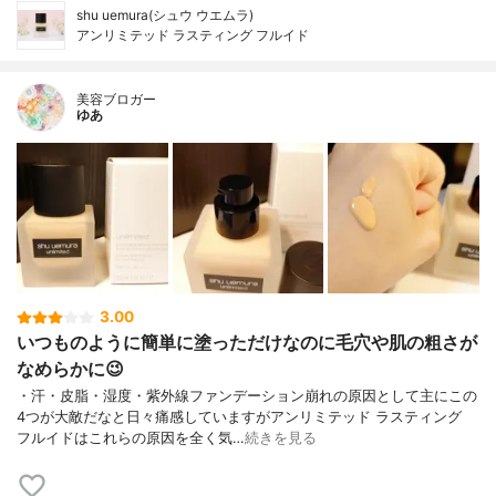
shu uemura(シュウ ウエムラ)
アンリミテッド ラスティング フルイド
美容ブロガー
ゆあ
3.00
いつものように簡単に塗っただけなのに毛穴や肌の粗さが
なめらかに😉
・汗・皮脂・湿度・紫外線ファンデーション崩れの原因として主にこの
4つが大敵だなと日々痛感していますがアンリミテッド ラスティング
フルイドはこれらの原因を全く気…
続きを見る