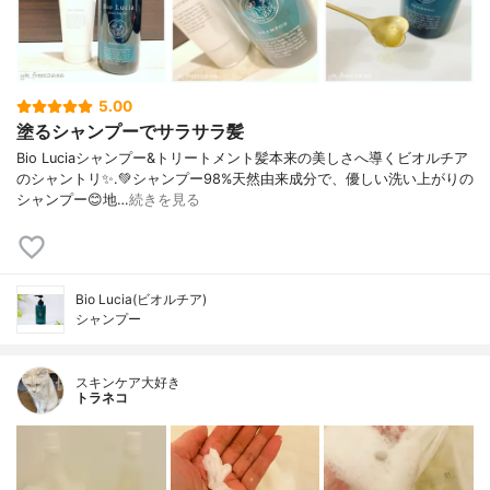
5.00
塗るシャンプーでサラサラ髪
Bio Luciaシャンプー&トリートメント⁡髪本来の美しさへ導くビオルチア
のシャントリ✨⁡.💚シャンプー98%天然由来成分で、優しい洗い上がりの
シャンプー😊地…
続きを見る
Bio Lucia(ビオルチア)
シャンプー
スキンケア大好き
トラネコ