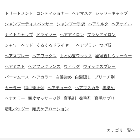
トリートメント
コンディショナー
ヘアマスク
シャワーキャップ
シャンプーディスペンサー
シャンプー手袋
ヘアミルク
ヘアオイル
ナイトキャップ
ドライヤー
ヘアアイロン
ブラシアイロン
シャワーヘッド
くるくるドライヤー
ヘアブラシ
つげ櫛
ヘアスプレー
ヘアワックス
まとめ髪ワックス
寝癖直しウォーター
ヘアミスト
ヘアフレグランス
ウィッグ
ウィッグスプレー
パーマムース
ヘアカラー
白髪染め
白髪隠し
ブリーチ剤
カーラー
縮毛矯正剤
ヘアチョーク
ヘアマスカラ
黒染め
ヘナカラー
頭皮マッサージ器
育毛剤
発毛剤
育毛サプリ
増毛パウダー
頭皮ケアローション
カテゴリ一覧へ