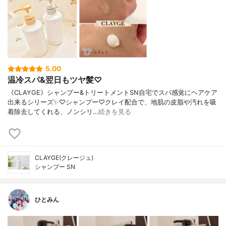
5.00
温冷スパ&翌日もツヤ髪♡
《CLAYGE》シャンプー&トリートメントSN自宅でスパ感覚にヘアケア
出来るシリーズ✨♡シャンプー♡クレイ配合で、地肌の皮脂や汚れを吸
着除去してくれる、ノンシリ…
続きを見る
CLAYGE(クレージュ)
シャンプー SN
ひとみん