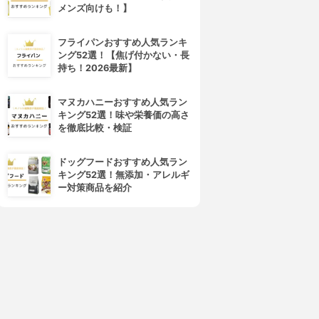
メンズ向けも！】
heroine make(ヒロインメイ
K-Palette(ケーパレット)
ク)
アルラスティングアイライナ
フライパンおすすめ人気ランキ
インパクトリキッドアイライナ
ー24h WP
ング52選！【焦げ付かない・長
ー スーパーWP
3.67
(3)
持ち！2026最新】
3.63
¥1,059
(3)
¥854
マヌカハニーおすすめ人気ラン
キング52選！味や栄養価の高さ
を徹底比較・検証
ドッグフードおすすめ人気ラン
キング52選！無添加・アレルギ
ー対策商品を紹介