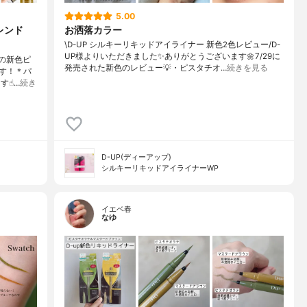
5.00
レンド
お洒落カラー
\D-UP シルキーリキッドアイライナー 新色2色レビュー/D-
UP様よりいただきました✨ありがとうございます🌼7/29に
Pの新色ピ
発売された新色のレビュー💡・ピスタチオ…
続きを見る
す！＊パ
☝︎…
続き
D-UP(ディーアップ)
シルキーリキッドアイライナーWP
イエベ春
なゆ