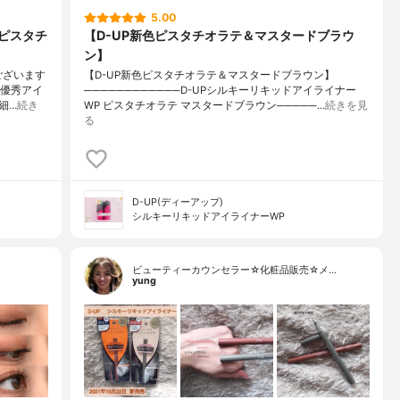
5.00
 ピスタチ
【D-UP新色ピスタチオラテ＆マスタードブラウ
ン】
ございます
【D-UP新色ピスタチオラテ＆マスタードブラウン】
な優秀アイ
────────────D-UPシルキーリキッドアイライナー
細…
続き
WP ピスタチオラテ マスタードブラウン─────…
続きを見
る
D-UP(ディーアップ)
シルキーリキッドアイライナーWP
ビューティーカウンセラー☆化粧品販売☆メ…
yung