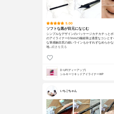
5.00
ソフトな黒が目元になじむ
シンプルなデザインのパッケージカチカチっとボ
のアイライナー0.1mmの極細筆は適度なコシとす
な筆感触目尻の細いラインもかすれずなめらかな
地…
続きを見る
D-UP(ディーアップ)
シルキーリキッドアイライナーWP
いちごちゃん