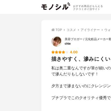
おすすめ商品がもらえる
クチコミポイ活サイト
TOP
コスメ
アイライナー
ウォ
美容ブロガー / 元化粧品メーカー
chie
4.00
描きやすく、滲みにくい
私は奥二重なんですが筆が細いの
で滲んだりもしないです！
夕方まで滲まないのにクレンジン
プチプラでこのクオリティ優秀で