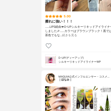
5.00
擦れに強い！！！
……⁡⁡LIPS経由💋⁡⁡D-UP⁡⁡シルキーリキッドアイライナー
しました🎉⁡⁡……⁡⁡カラーはブラウンブラック！⁡⁡黒では
茶色でもな…
続きを見る
D-UP(ディーアップ)
シルキーリキッドアイライナーWP
MAQUIA公式インフルエンサー・コスメ…
｜ほなみ｜