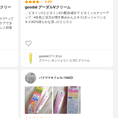
4.00
クリー
goodal グーダルVクリーム
˗ˏˋ ビタミンCとビタミンEの配合成分で ビタミンエナジーア
ップˎˊ˗◉生気と活力が増す青みかんエキス(タンジャリンエ
ケア*って
キス)62%清らかな済…
続きを見る
ケアでき
シミ対策
goodal(グーダル)
グリーン タンジェリン ビタC クリーム
バドママ★フォロバ100◎