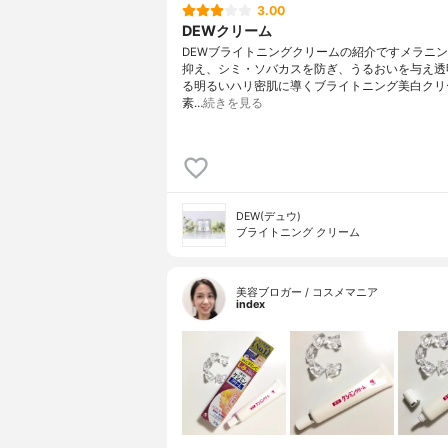
3.00
DEWクリーム
DEWブライトニングクリームの紹介ですメラニ
抑え、シミ・ソバカスを防ぎ、うるおいを与え透
る明るいハリ密肌に導くブライトニング美白クリ
素…
続きを見る
DEW(デュウ)
ブライトニング クリーム
美容ブロガー / コスメマニア
index