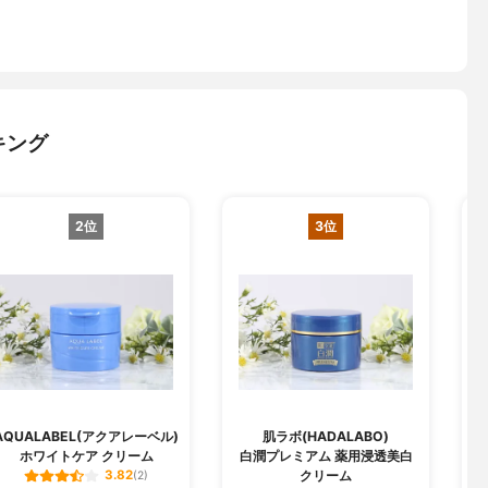
キング
2位
3位
AQUALABEL(アクアレーベル)
肌ラボ(HADALABO)
ホワイトケア クリーム
白潤プレミアム 薬用浸透美白
クリーム
3.82
(2)