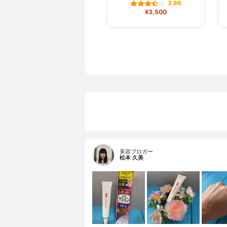
3.86
¥3,500
美容ブロガー
松本 久美