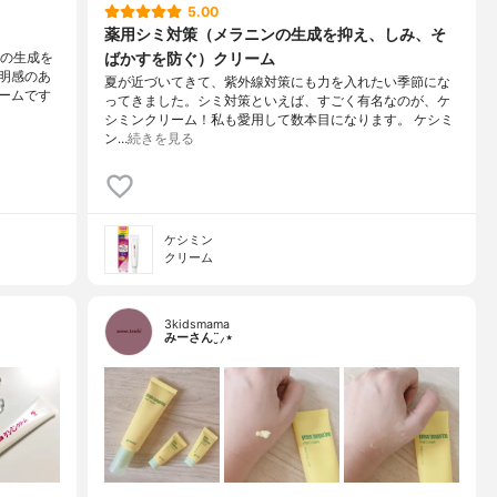
5.00
薬用シミ対策（メラニンの生成を抑え、しみ、そ
ばかすを防ぐ）クリーム
ンの生成を
明感のあ
夏が近づいてきて、紫外線対策にも力を入れたい季節にな
ームです
ってきました。シミ対策といえば、すごく有名なのが、ケ
シミンクリーム！私も愛用して数本目になります。 ケシミ
ン…
続きを見る
ケシミン
クリーム
3kidsmama
みーさん¨̮⸝⋆