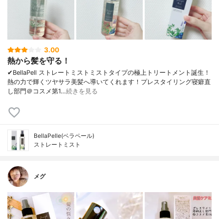
3.00
熱から髪を守る！
✔︎BellaPell ストレートミストミストタイプの極上トリートメント誕生！
熱の力で輝くツヤサラ美髪へ導いてくれます！プレスタイリング寝癖直
し部門＠コスメ第1…
続きを見る
BellaPelle(ベラペール)
ストレートミスト
メグ