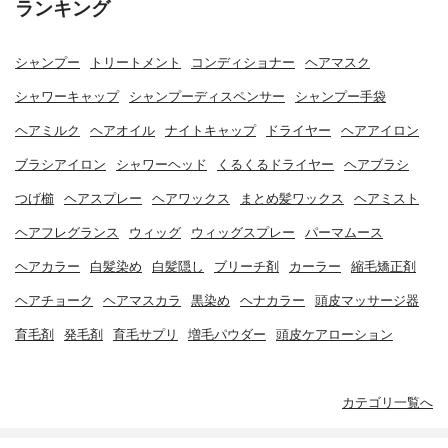
ランキング
シャンプー
トリートメント
コンディショナー
ヘアマスク
シャワーキャップ
シャンプーディスペンサー
シャンプー手袋
ヘアミルク
ヘアオイル
ナイトキャップ
ドライヤー
ヘアアイロン
ブラシアイロン
シャワーヘッド
くるくるドライヤー
ヘアブラシ
つげ櫛
ヘアスプレー
ヘアワックス
まとめ髪ワックス
ヘアミスト
ヘアフレグランス
ウィッグ
ウィッグスプレー
パーマムース
ヘアカラー
白髪染め
白髪隠し
ブリーチ剤
カーラー
縮毛矯正剤
ヘアチョーク
ヘアマスカラ
黒染め
ヘナカラー
頭皮マッサージ器
育毛剤
発毛剤
育毛サプリ
増毛パウダー
頭皮ケアローション
カテゴリ一覧へ