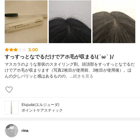
3.00
すっすっとなでるだけでアホ毛が収まる\(´ω` )/
マスカラのような形状のスタイリング剤。頭頂部をすっすっとなでるだ
けでアホ毛が収まります（写真2枚目が使用前、3枚目が使用後）。ほ
んの少しパリッと感はあるものの、…
続きを見る
Elujuda(エルジューダ)
ポイントケアスティック
rina