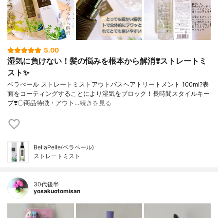
5.00
湿気に負けない！髪の悩みを根本から解消❣️ストレートミ
スト✨
ベラぺール ストレートミストアウトバスヘアトリートメント 100ml?表
面をコーティングすることにより湿気をブロック！長時間スタイルキー
プ❣️〇商品特徴・アウト…
続きを見る
BellaPelle(ベラペール)
ストレートミスト
30代後半
yosakuotomisan