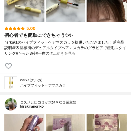
5.00
初心者でも簡単にできちゃう✨✨
narka様のハイプフィットヘアマスカラを提供いただきました！🌈商品
説明🌈🌟世界初のデュアルタイプヘアマスカラのグラビアで産毛スタイ
リング#たった3秒#一度のタ…
続きを見る
narka(ナルカ)
ハイプフィットヘアマスカラ
コスメと口コミが大好きな専業主婦
kirakiranoriko