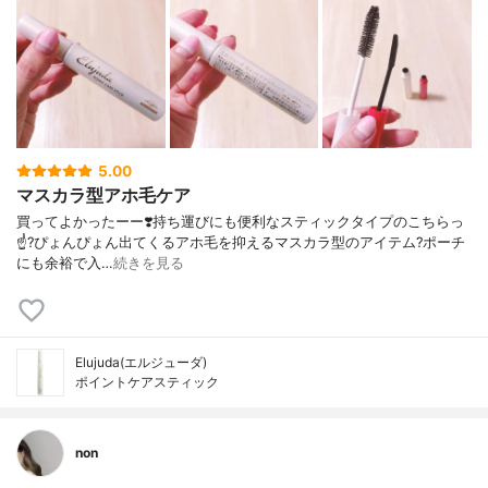
5.00
マスカラ型アホ毛ケア
買ってよかったーー❣️ 持ち運びにも便利なスティックタイプの こちらっ
☝️? ぴょんぴょん出てくる アホ毛を抑えるマスカラ型のアイテム? ポーチ
にも余裕で入…
続きを見る
Elujuda(エルジューダ)
ポイントケアスティック
non