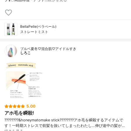
BellaPelle(ベラペール)
ストレートミスト
ブルベ夏冬♡混合肌♡アイドルすき
しろこ
5.00
アホ毛を瞬殺!
????????&honeymatomake stick????????アホ毛を瞬殺するアイテムで
す！一時期ストレスで前髪を抜いてしまったわたし…伸び途中の髪が…