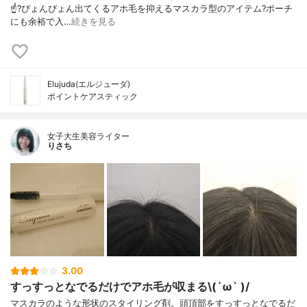
☝️? ぴょんぴょん出てくる アホ毛を抑えるマスカラ型のアイテム? ポーチ
にも余裕で入…
続きを見る
Elujuda(エルジューダ)
ポイントケアスティック
女子大生美容ライター
りさち
3.00
すっすっとなでるだけでアホ毛が収まる\(´ω` )/
マスカラのような形状のスタイリング剤。頭頂部をすっすっとなでるだ