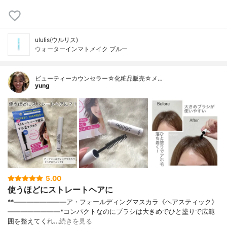
ululis(ウルリス)
ウォーターインマトメイク ブルー
ビューティーカウンセラー☆化粧品販売☆メ…
yung
5.00
使うほどにストレートヘアに
⁡**————————⁡ア・フォールディングマスカラ⁡《ヘアスティック》⁡
————————⁡⁡⁡⁡*コンパクトなのにブラシは大きめでひと塗りで広範
囲を整えてくれ…
続きを見る