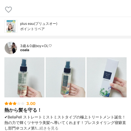
plus eau(プリュスオー)
ポイントリペア
3歳＆0歳boy×OL🤍
coala
3.00
熱から髪を守る！
✔︎BellaPell ストレートミストミストタイプの極上トリートメント誕生！
熱の力で輝くツヤサラ美髪へ導いてくれます！プレスタイリング寝癖直
し部門＠コスメ第1…
続きを見る