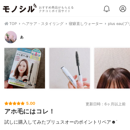
おすすめ商品がもらえる
クチコミポイ活サイト
TOP
ヘアケア・スタイリング
寝癖直しウォーター
plus ea
あ
5.00
更新日時：6ヶ月以上前
アホ毛にはコレ！
試しに購入してみたプリュスオーのポイントリペア☻︎ᐝ