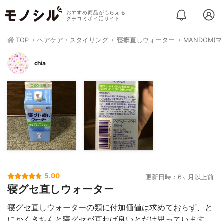
おすすめ商品がもらえる
クチコミポイ活サイト
TOP
ヘアケア・スタイリング
寝癖直しウォーター
MANDOM
chia
5.00
更新日時：6ヶ月以上前
寝グセ直しウォーター
寝グセ直しウォーターの類に付加価値は求めておらず、と
にかくきちんと寝グセが直れば良いとだけ思っています。