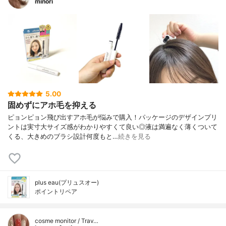
minori
5.00
固めずにアホ毛を抑える
ピョンピョン飛び出すアホ毛が悩みで購入！パッケージのデザインプリ
ントは実寸大サイズ感がわかりやすくて良い◎液は満遍なく薄くついて
くる、大きめのブラシ設計何度もと…
続きを見る
plus eau(プリュスオー)
ポイントリペア
cosme monitor / Trav…