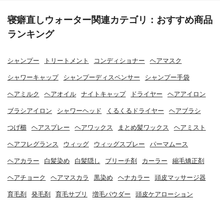
寝癖直しウォーター関連カテゴリ：おすすめ商品
ランキング
シャンプー
トリートメント
コンディショナー
ヘアマスク
シャワーキャップ
シャンプーディスペンサー
シャンプー手袋
ヘアミルク
ヘアオイル
ナイトキャップ
ドライヤー
ヘアアイロン
ブラシアイロン
シャワーヘッド
くるくるドライヤー
ヘアブラシ
つげ櫛
ヘアスプレー
ヘアワックス
まとめ髪ワックス
ヘアミスト
ヘアフレグランス
ウィッグ
ウィッグスプレー
パーマムース
ヘアカラー
白髪染め
白髪隠し
ブリーチ剤
カーラー
縮毛矯正剤
ヘアチョーク
ヘアマスカラ
黒染め
ヘナカラー
頭皮マッサージ器
育毛剤
発毛剤
育毛サプリ
増毛パウダー
頭皮ケアローション