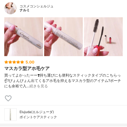
コスメコンシェルジュ
ナルミ
5.00
マスカラ型アホ毛ケア
買ってよかったーー❣️ 持ち運びにも便利なスティックタイプの こちらっ
☝️? ぴょんぴょん出てくる アホ毛を抑えるマスカラ型のアイテム? ポーチ
にも余裕で入…
続きを見る
Elujuda(エルジューダ)
ポイントケアスティック