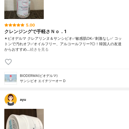
5.00
クレンジングで手軽さＮｏ．1
✴ビオデルマ クレアリンヌ＆サンシビオ ✅敏感肌OK ✅刺激なし ✅ コッ
トンで汚れオフ ✅オイルフリー、アルコールフリー?◎！ 韓国人の友達
からおすすめ…
続きを見る
BIODERMA(ビオデルマ)
サンシビオ エイチツーオー D
ayu