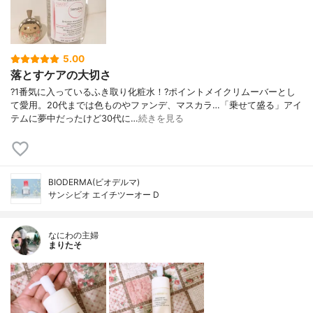
5.00
落とすケアの大切さ
?1番気に入っているふき取り化粧水！?ポイントメイクリムーバーとし
て愛用。20代までは色ものやファンデ、マスカラ…「乗せて盛る」アイ
テムに夢中だったけど30代に…
続きを見る
BIODERMA(ビオデルマ)
サンシビオ エイチツーオー D
なにわの主婦
まりたそ