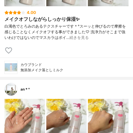
4.00
メイクオフしながらしっかり保湿✨
白濁色でとろみのあるテクスチャーです＊°スーッと伸びるので摩擦を
感じることなくメイクオフする事ができました♡ 洗浄力がそこまで強
いわけではないのでマスカラはポイ…
続きを見る
カウブランド
無添加メイク落としミルク
an＊°