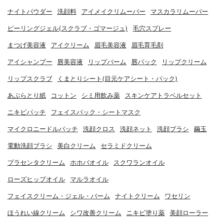
ナイトパウダー
洗顔料
アイメイクリムーバー
マスカラリムーバー
ピーリングジェル(スクラブ・ゴマージュ)
毛穴スプレー
まつげ美容液
アイクリーム
眉毛美容液
眉毛育毛剤
アイシャンプー
唇美容液
リップバーム
唇パック
リップクリーム
リップスクラブ
くまとりシート(目元ケアシート・パック)
あぶらとり紙
コットン
シミ用飲み薬
スキンケアトラベルセット
ニキビパッチ
フェイスパック・シートマスク
マイクロニードルパッチ
洗顔クロス
洗顔ネット
洗顔ブラシ
繭玉
電動洗顔ブラシ
美白クリーム
セラミドクリーム
プラセンタクリーム
ホホバオイル
スクワランオイル
ローズヒップオイル
マルラオイル
フェイスクリーム・ジェル・バーム
ナイトクリーム
ワセリン
ほうれい線クリーム
シワ改善クリーム
ニキビ塗り薬
美顔ローラー