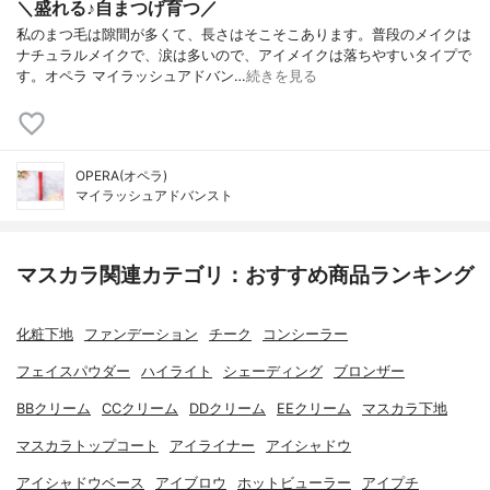
＼盛れる♪自まつげ育つ／
私のまつ毛は隙間が多くて、長さはそこそこあります。普段のメイクは
ナチュラルメイクで、涙は多いので、アイメイクは落ちやすいタイプで
す。オペラ マイラッシュアドバン…
続きを見る
OPERA(オペラ)
マイラッシュアドバンスト
マスカラ関連カテゴリ：おすすめ商品ランキング
化粧下地
ファンデーション
チーク
コンシーラー
フェイスパウダー
ハイライト
シェーディング
ブロンザー
BBクリーム
CCクリーム
DDクリーム
EEクリーム
マスカラ下地
マスカラトップコート
アイライナー
アイシャドウ
アイシャドウベース
アイブロウ
ホットビューラー
アイプチ