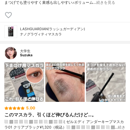
まつげでも塗りやすく束感も出しやすい♪ボリューム…
続きを見る
LASHGUARDIAN(ラッシュガーディアン)
ナノグラヴィティマスカラ
大学生
Suzuka
5.00
このマスカラ、引くほど伸びるんだけど…。
▧ ▦ ▤ ▥ ▧ ▦ ▤ ▥ ▧ ▦ ▤ ▥ミゼルエディ アンダーキープマスカ
ラ01 クリアブラック¥1,320（税込）▧ ▦ ▤ ▥ ▧ ▦ ▤ ▥ ▧ ▦…
続き