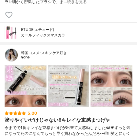
ラ✨細かく密集したブラシで、ま…
続きを見る
ETUDE(エチュード)
カールフィックスマスカラ
韓国コスメ･スキンケア好き
yone
5.00
塗りやすいだけじゃない!!キレイな束感まつげ✨️
今までで1番キレイな束感まつげが出来て大感動しました😭💗⁡ずっと気
になってたのになんでもっと早く買わなかったんだろ〜😖!!笑⁡⁡とにかく