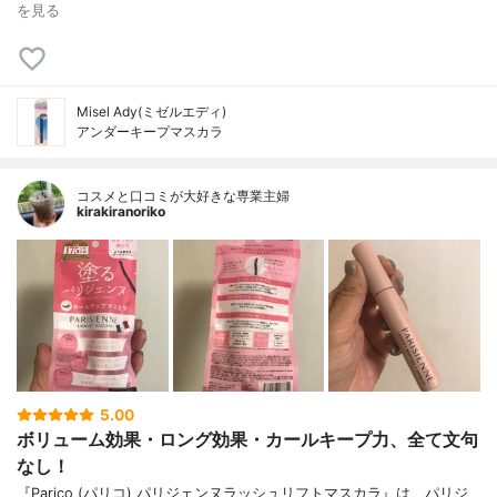
を見る
Misel Ady(ミゼルエディ)
アンダーキープマスカラ
コスメと口コミが大好きな専業主婦
kirakiranoriko
5.00
ボリューム効果・ロング効果・カールキープ力、全て文句
なし！
『Parico (パリコ) パリジェンヌラッシュリフトマスカラ』は、パリジ