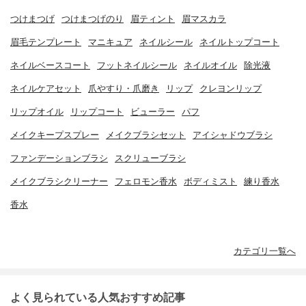
つけまつげ
つけまつげのり
眉ティント
眉マスカラ
眉毛テンプレート
マニキュア
ネイルシール
ネイルトップコート
ネイルベースコート
フットネイルシール
ネイルオイル
除光液
ネイルケアセット
爪やすり・爪磨き
リップ
クレヨンリップ
リップオイル
リップコート
ビューラー
パフ
メイクキープスプレー
メイクブラシセット
アイシャドウブラシ
ファンデーションブラシ
スクリューブラシ
メイクブラシクリーナー
フェロモン香水
ボディミスト
練り香水
香水
カテゴリ一覧へ
よく見られている人気おすすめ記事