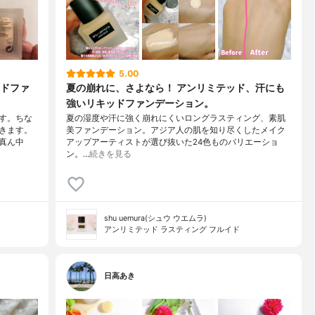
5.00
ドファ
夏の崩れに、さよなら！ アンリミテッド、汗にも
強いリキッドファンデーション。
です。ちな
夏の湿度や汗に強く崩れにくいロングラスティング、素肌
きます。
美ファンデーション。アジア人の肌を知り尽くしたメイク
真ん中
アップアーティストが選び抜いた24色ものバリエーショ
ン。…
続きを見る
shu uemura(シュウ ウエムラ)
アンリミテッド ラスティング フルイド
日高あき