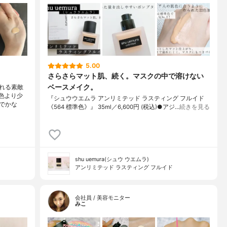
5.00
さらさらマット肌、続く。マスクの中で溶けない
ベースメイク。
れる素敵
準色より少
『シュウウエムラ アンリミテッド ラスティング フルイド
でかな
《564 標準色》』 35ml／6,600円 (税込)●アジ…
続きを見る
shu uemura(シュウ ウエムラ)
アンリミテッド ラスティング フルイド
会社員 / 美容モニター
みこ