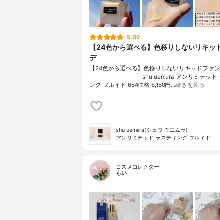
5.00
【24色から選べる】色移りしないリキッ
デ
【24色から選べる】色移りしないリキッドファ
────────────shu uemura アンリミテッ
ング フルイド 664価格 6,160円…
続きを見る
shu uemura(シュウ ウエムラ)
アンリミテッド ラスティング フルイド
コスメコレクター
もい