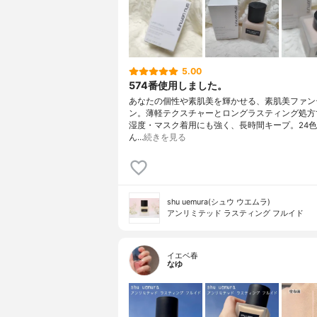
5.00
574番使用しました。
あなたの個性や素肌美を輝かせる、素肌美ファン
ン。薄軽テクスチャーとロングラスティング処方
湿度・マスク着用にも強く、長時間キープ。24
ん…
続きを見る
shu uemura(シュウ ウエムラ)
アンリミテッド ラスティング フルイド
イエベ春
なゆ