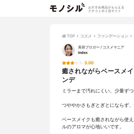
おすすめ商品がもらえる
クチコミポイ活サイト
TOP
コスメ
ファンデーション
美容ブロガー / コスメマニア
index
3.00
癒されながらベースメイ
ンデ
ミラーまで汚れにくい、少量ずつ
つややかさもぎとぎとにならず、
ベースメイクも癒されながら使え
ルのアロマが心地いいです。