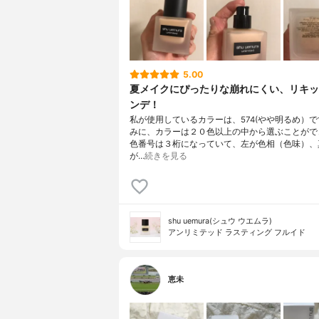
5.00
夏メイクにぴったりな崩れにくい、リキッ
ンデ！
私が使用しているカラーは、574(やや明るめ）
みに、カラーは２０色以上の中から選ぶことがで
色番号は３桁になっていて、左が色相（色味）、
が…
続きを見る
shu uemura(シュウ ウエムラ)
アンリミテッド ラスティング フルイド
恵未