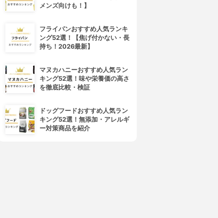
メンズ向けも！】
フライパンおすすめ人気ランキ
キラ★リズム
COVERMARK(カバーマーク)
ング52選！【焦げ付かない・長
V スキンアップファンデーシ
フローレス フィット
持ち！2026最新】
ョン
4.01
(12)
¥3,850
4.02
¥1,980
マヌカハニーおすすめ人気ラン
キング52選！味や栄養価の高さ
を徹底比較・検証
ドッグフードおすすめ人気ラン
キング52選！無添加・アレルギ
ー対策商品を紹介