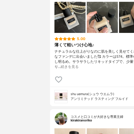
5.00
薄くて軽いつけ心地♪
ナチュラルな仕上がりなのに肌を美しく見せてく
なファンデに出会いました🥰 カラーは574。標
し明るめ。サラサラしたリキッドタイプで、少量
り…
続きを見る
shu uemura(シュウ ウエムラ)
アンリミテッド ラスティング フルイド
コスメと口コミが大好きな専業主婦
kirakiranoriko