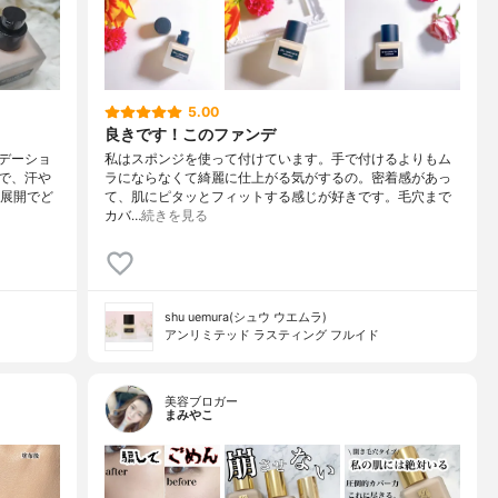
5.00
良きです！このファンデ
デーショ
私はスポンジを使って付けています。手で付けるよりもム
で、汗や
ラにならなくて綺麗に仕上がる気がするの。密着感があっ
色展開でど
て、肌にピタッとフィットする感じが好きです。毛穴まで
カバ…
続きを見る
shu uemura(シュウ ウエムラ)
アンリミテッド ラスティング フルイド
美容ブロガー
まみやこ