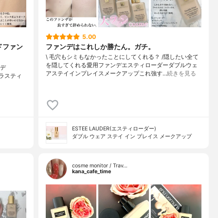
5.00
ドファン
ファンデはこれしか勝たん。ガチ。
\ 毛穴もシミもなかったことにしてくれる？ /⁡⁡隠したい全て
を隠してくれる愛用ファンデ⁡エスティローダーダブルウェ
ンデ
アステイインプレイスメークアップ⁡⁡これ強す…
続きを見る
ド ラスティ
ESTEE LAUDER(エスティローダー)
ダブル ウェア ステイ イン プレイス メークアップ
cosme monitor / Trav…
kana_cafe_time