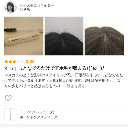
女子大生美容ライター
りさち
3.00
すっすっとなでるだけでアホ毛が収まる\(´ω` )/
マスカラのような形状のスタイリング剤。頭頂部をすっすっとなでるだ
けでアホ毛が収まります（写真2枚目が使用前、3枚目が使用後）。ほ
んの少しパリッと感はあるものの、…
続きを見る
Elujuda(エルジューダ)
ポイントケアスティック