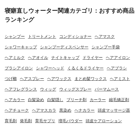
寝癖直しウォーター関連カテゴリ：おすすめ商品
ランキング
シャンプー
トリートメント
コンディショナー
ヘアマスク
シャワーキャップ
シャンプーディスペンサー
シャンプー手袋
ヘアミルク
ヘアオイル
ナイトキャップ
ドライヤー
ヘアアイロン
ブラシアイロン
シャワーヘッド
くるくるドライヤー
ヘアブラシ
つげ櫛
ヘアスプレー
ヘアワックス
まとめ髪ワックス
ヘアミスト
ヘアフレグランス
ウィッグ
ウィッグスプレー
パーマムース
ヘアカラー
白髪染め
白髪隠し
ブリーチ剤
カーラー
縮毛矯正剤
ヘアチョーク
ヘアマスカラ
黒染め
ヘナカラー
頭皮マッサージ器
育毛剤
発毛剤
育毛サプリ
増毛パウダー
頭皮ケアローション