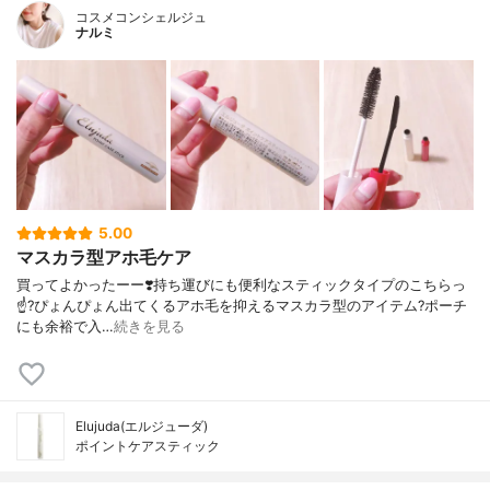
コスメコンシェルジュ
ナルミ
5.00
マスカラ型アホ毛ケア
買ってよかったーー❣️ 持ち運びにも便利なスティックタイプの こちらっ
☝️? ぴょんぴょん出てくる アホ毛を抑えるマスカラ型のアイテム? ポーチ
にも余裕で入…
続きを見る
Elujuda(エルジューダ)
ポイントケアスティック