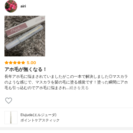
airi
5.00
アホ毛が無くなる！
長年アホ毛に悩まされていましたがこの一本で解決しました◎マスカラ
のような感じで、マスカラを髪の毛に塗る感覚です！塗った瞬間にアホ
毛も引っ込むのでアホ毛に悩まされ…
続きを見る
Elujuda(エルジューダ)
ポイントケアスティック