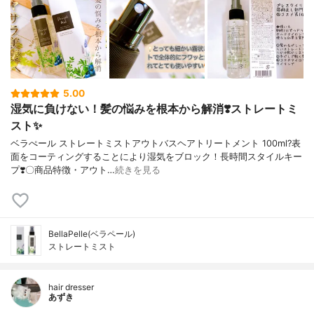
5.00
湿気に負けない！髪の悩みを根本から解消❣️ストレートミ
スト✨
ベラぺール ストレートミストアウトバスヘアトリートメント 100ml?表
面をコーティングすることにより湿気をブロック！長時間スタイルキー
プ❣️〇商品特徴・アウト…
続きを見る
BellaPelle(ベラペール)
ストレートミスト
hair dresser
あずき