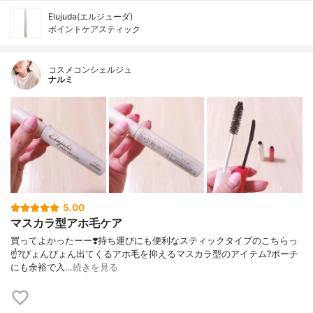
Elujuda(エルジューダ)
ポイントケアスティック
コスメコンシェルジュ
ナルミ
5.00
マスカラ型アホ毛ケア
買ってよかったーー❣️ 持ち運びにも便利なスティックタイプの こちらっ
☝️? ぴょんぴょん出てくる アホ毛を抑えるマスカラ型のアイテム? ポーチ
にも余裕で入…
続きを見る