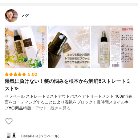
メグ
5.00
湿気に負けない！髪の悩みを根本から解消❣️ストレートミ
スト✨
ベラぺール ストレートミストアウトバスヘアトリートメント 100ml?表
面をコーティングすることにより湿気をブロック！長時間スタイルキー
プ❣️〇商品特徴・アウト…
続きを見る
BellaPelle(ベラペール)