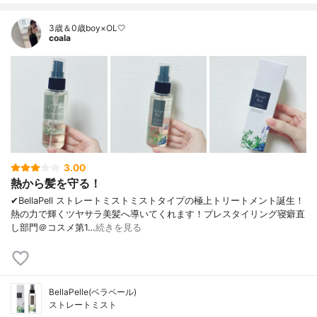
3歳＆0歳boy×OL🤍
coala
3.00
熱から髪を守る！
✔︎BellaPell ストレートミストミストタイプの極上トリートメント誕生！
熱の力で輝くツヤサラ美髪へ導いてくれます！プレスタイリング寝癖直
し部門＠コスメ第1…
続きを見る
BellaPelle(ベラペール)
ストレートミスト