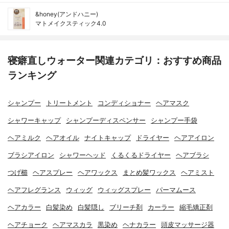
&honey(アンドハニー)
マトメイクスティック4.0
寝癖直しウォーター関連カテゴリ：おすすめ商品
ランキング
シャンプー
トリートメント
コンディショナー
ヘアマスク
シャワーキャップ
シャンプーディスペンサー
シャンプー手袋
ヘアミルク
ヘアオイル
ナイトキャップ
ドライヤー
ヘアアイロン
ブラシアイロン
シャワーヘッド
くるくるドライヤー
ヘアブラシ
つげ櫛
ヘアスプレー
ヘアワックス
まとめ髪ワックス
ヘアミスト
ヘアフレグランス
ウィッグ
ウィッグスプレー
パーマムース
ヘアカラー
白髪染め
白髪隠し
ブリーチ剤
カーラー
縮毛矯正剤
ヘアチョーク
ヘアマスカラ
黒染め
ヘナカラー
頭皮マッサージ器