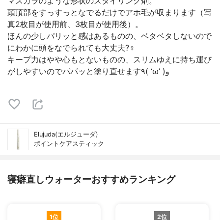
マスカラのような形状のスタイリング剤。
頭頂部をすっすっとなでるだけでアホ毛が収まります（写
真2枚目が使用前、3枚目が使用後）。
ほんの少しパリッと感はあるものの、ベタベタしないので
にわかに頭をなでられても大丈夫?‍♀️
キープ力はやや心もとないものの、スリムゆえに持ち運び
がしやすいのでパパッと塗り直せます٩( ‘ω’ )و
Elujuda(エルジューダ)
ポイントケアスティック
寝癖直しウォーターおすすめランキング
1位
2位