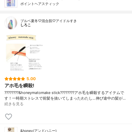
ポイントヘアスティック
ブルベ夏冬♡混合肌♡アイドルすき
しろこ
5.00
アホ毛を瞬殺!
????????&honeymatomake stick????????アホ毛を瞬殺するアイテムで
す！一時期ストレスで前髪を抜いてしまったわたし…伸び途中の髪が…
続きを見る
&honey(アンドハニー)