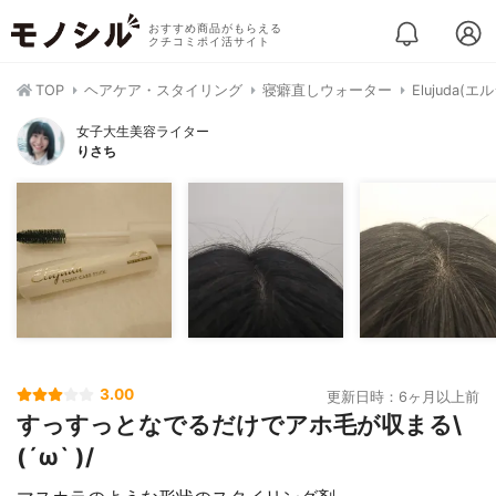
おすすめ商品がもらえる
クチコミポイ活サイト
TOP
ヘアケア・スタイリング
寝癖直しウォーター
Elujuda
女子大生美容ライター
りさち
3.00
更新日時：6ヶ月以上前
すっすっとなでるだけでアホ毛が収まる\
(´ω` )/