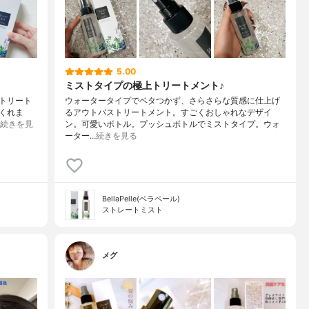
5.00
ミストタイプの極上トリートメント♪
上トリート
ウォータータイプでベタつかず、さらさらな質感に仕上げ
くれま
るアウトバストリートメント。すごくおしゃれなデザイ
続きを見
ン。可愛いボトル。プッシュボトルでミストタイプ。ウォ
ーター…
続きを見る
BellaPelle(ベラペール)
ストレートミスト
メグ