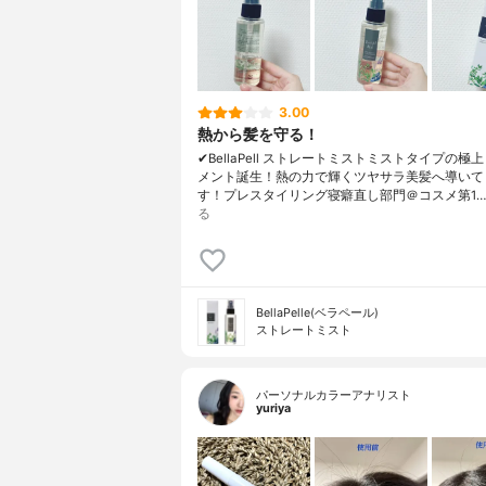
3.00
熱から髪を守る！
✔︎BellaPell ストレートミストミストタイプの極
メント誕生！熱の力で輝くツヤサラ美髪へ導いて
す！プレスタイリング寝癖直し部門＠コスメ第1…
る
BellaPelle(ベラペール)
ストレートミスト
パーソナルカラーアナリスト
yuriya