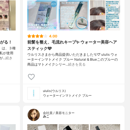
4.00
がる！
前髪を整え、毛流れキープ✨️ ウォーター美容ヘア
スティック🩵
ク』は、３種
私が使用
ウルリスさまから商品提供いただきました🫧‪♡⃛ ululis ウォ
が…
続き
ーターインマトメイク ブルー Natural & Blueこのブルーの
商品はマトメイクシリー…
続きを見る
ululis(ウルリス)
ウォーターインマトメイク ブルー
会社員 / 美容モニター
みこ