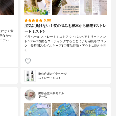
5.00
湿気に負けない！髪の悩みを根本から解消❣️ストレ
ートミスト✨
とにかく髪
来なかっ
ベラぺール ストレートミストアウトバスヘアトリートメン
イテム
ト 100ml?表面をコーティングすることにより湿気をブロッ
ク！長時間スタイルキープ❣️〇商品特徴・アウト…
続きを見
る
BellaPelle(ベラペール)
ストレートミスト
撮影会主宰兼モデル
さーな