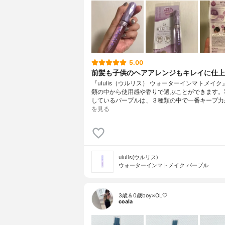
5.00
前髪も子供のヘアアレンジもキレイに仕上
『ululis（ウルリス） ウォーターインマトメイ
類の中から使用感や香りで選ぶことができます。
しているパープルは、３種類の中で一番キープ力
を見る
ululis(ウルリス)
ウォーターインマトメイク パープル
3歳＆0歳boy×OL🤍
coala