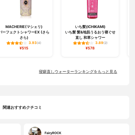
MACHERIE(マシェリ)
いち髪(ICHIKAMI)
パーフェクトシャワーEX (さら
いち髪 髪&地肌うるおう寝ぐせ
さら)
直し 和草シャワー
3.93
3.89
(4)
(2)
¥515
¥578
寝癖直しウォーターランキングをもっと見る
関連おすすめクチコミ
FairyROCK