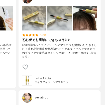
5.00
初心者でも簡単にできちゃう✨✨
でハネ毛や
narka様のハイプフィットヘアマスカラを提供いただきまし
使用して
た！🌈商品説明🌈🌟世界初のデュアルタイプヘアマスカラ
テムだと
のグラビアで産毛スタイリング#たった3秒#一度のタ…
続き
を見る
narka(ナルカ)
ハイプフィットヘアマスカラ
pontaჱ̒( . ̫ .