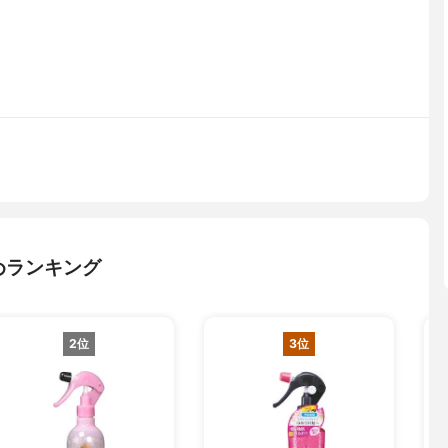
めランキング
2位
3位