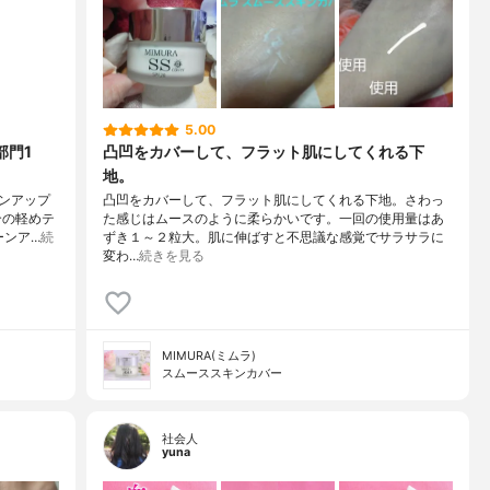
5.00
部門1
凸凹をカバーして、フラット肌にしてくれる下
地。
ンアップ
凸凹をカバーして、フラット肌にしてくれる下地。さわっ
合の軽めテ
た感じはムースのように柔らかいです。一回の使用量はあ
ーンア…
続
ずき１～２粒大。肌に伸ばすと不思議な感覚でサラサラに
変わ…
続きを見る
MIMURA(ミムラ)
スムーススキンカバー
社会人
yuna