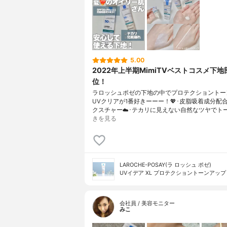
5.00
2022年上半期MimiTVベストコスメ下地
位！
ラロッシュポゼの下地の中でプロテクショントー
UVクリアが1番好きーーー！💖･皮脂吸着成分配
クスチャー☁️･テカリに見えない自然なツヤでト
きを見る
LAROCHE-POSAY(ラ ロッシュ ポゼ)
UVイデア XL プロテクショントーンアップ
会社員 / 美容モニター
みこ