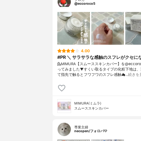
@eccoroco5
4.00
#PR ＼ サラサラな感触のスフレがクセに
💁MIMURA【スムーススキンカバー】を@𝖾𝖼𝖼𝗈𝗋𝗈𝖼
ってみました⁡⁡▼⁡すくい取るタイプの化粧下地は
て指先で触るとフワフワのスフレ感触☁…
続きを
MIMURA(ミムラ)
スムーススキンカバー
専業主婦
necopen/フォロバ♡