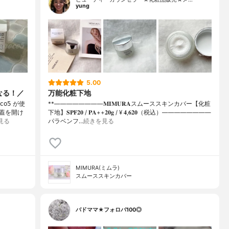
yung
5.00
なる！／
万能化粧下地
𝗈𝟧 が使
**⁡⁡⁡————————⁡𝐌𝐈𝐌𝐔𝐑𝐀スムーススキンカバー【化粧
、蓋を開け
下地】𝐒𝐏𝐅𝟐𝟎 / 𝐏𝐀++⁡𝟐𝟎𝐠 / ¥ 𝟒,𝟔𝟐𝟎（税込）⁡————————
見る
パラベンフ…
続きを見る
MIMURA(ミムラ)
スムーススキンカバー
バドママ★フォロバ100◎