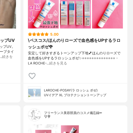
5.00
ップUV
\ベスコス/ほんのりローズで血色感をUPするラロ
ッシュポゼ🌹
ップUV。
ューブタイ
安定して好きすぎるトーンアップ下地💕ほんのりローズで
…
続きを
血色感をUPするラロッシュポゼ✨⭐️⭐️⭐️⭐️⭐️⭐️⭐️⭐️⭐️⭐️⭐️⭐️⭐️⭐️・
LA ROCHE-…
続きを見る
LAROCHE-POSAY(ラ ロッシュ ポゼ)
UVイデア XL プロテクショントーンアップ
…
フリーランス美容部員のコスメ備忘録✏︎
リサ