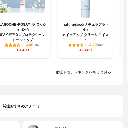
LAROCHE-POSAY(ラ ロッシ
naturaglacé(ナチュラグラッ
ュ ポゼ)
セ)
U
UVイデア XL プロテクション
メイクアップ クリーム モイス
トーンアップ
ト
3.90
3.89
(187)
(35)
¥3,400
¥3,080
化粧下地ランキングをもっと見る
関連おすすめクチコミ