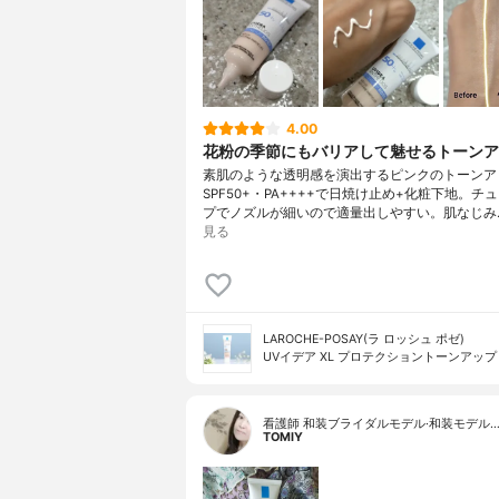
4.00
花粉の季節にもバリアして魅せるトーンア
素肌のような透明感を演出するピンクのトーンア
SPF50+・PA++++で日焼け止め+化粧下地。チ
プでノズルが細いので適量出しやすい。肌なじみ
見る
LAROCHE-POSAY(ラ ロッシュ ポゼ)
UVイデア XL プロテクショントーンアップ
看護師 和装ブライダルモデル·和装モデル
TOMIY