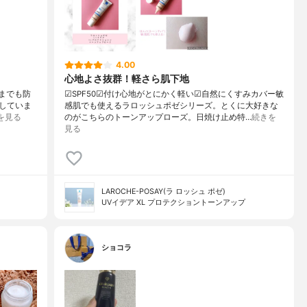
4.00
心地よさ抜群！軽さら肌下地
花粉までも防
☑︎SPF50☑︎付け心地がとにかく軽い☑︎自然にくすみカバー敏
していま
感肌でも使えるラロッシュポゼシリーズ。とくに大好きな
を見る
のがこちらのトーンアップローズ。日焼け止め特…
続きを
見る
LAROCHE-POSAY(ラ ロッシュ ポゼ)
UVイデア XL プロテクショントーンアップ
ショコラ