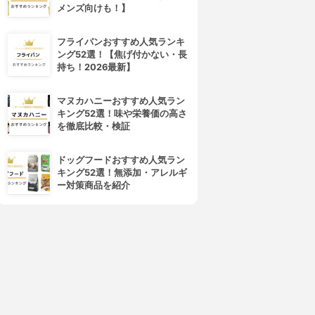
メンズ向けも！】
フライパンおすすめ人気ランキ
ング52選！【焦げ付かない・長
CEZANNE(セザンヌ)
Obagi(オバジ)
持ち！2026最新】
VウルトラフィットベースEX
マルチプロテクト UV乳液
3.87
3.85
(18)
(3)
¥748
¥2,515
マヌカハニーおすすめ人気ラン
キング52選！味や栄養価の高さ
を徹底比較・検証
ドッグフードおすすめ人気ラン
キング52選！無添加・アレルギ
ー対策商品を紹介