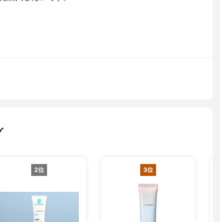
グ
2位
3位