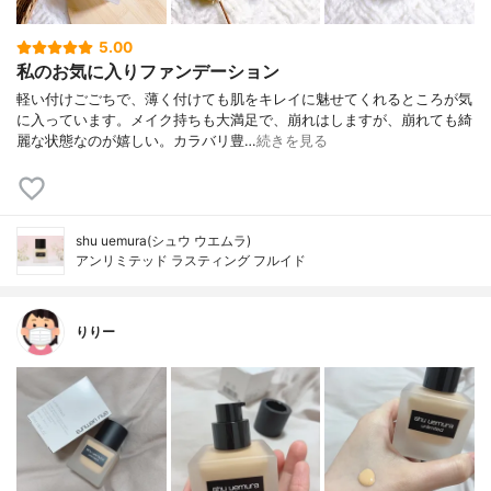
5.00
私のお気に入りファンデーション
軽い付けごごちで、薄く付けても肌をキレイに魅せてくれるところが気
に入っています。メイク持ちも大満足で、崩れはしますが、崩れても綺
麗な状態なのが嬉しい。カラバリ豊…
続きを見る
shu uemura(シュウ ウエムラ)
アンリミテッド ラスティング フルイド
りりー