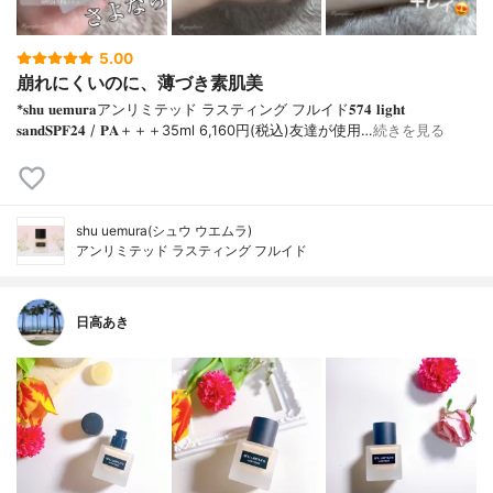
5.00
崩れにくいのに、薄づき素肌美
*𝐬𝐡𝐮 𝐮𝐞𝐦𝐮𝐫𝐚アンリミテッド ラスティング フルイド𝟓𝟕𝟒 𝐥𝐢𝐠𝐡𝐭
𝐬𝐚𝐧𝐝𝐒𝐏𝐅𝟐𝟒 / 𝐏𝐀＋＋＋⁡35ml 6,160円(税込)⁡友達が使用…
続きを見る
shu uemura(シュウ ウエムラ)
アンリミテッド ラスティング フルイド
日高あき