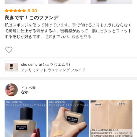
5.00
良きです！このファンデ
私はスポンジを使って付けています。手で付けるよりもムラにならなく
て綺麗に仕上がる気がするの。密着感があって、肌にピタッとフィット
する感じが好きです。毛穴までカバ…
続きを見る
shu uemura(シュウ ウエムラ)
アンリミテッド ラスティング フルイド
イエベ春
なゆ