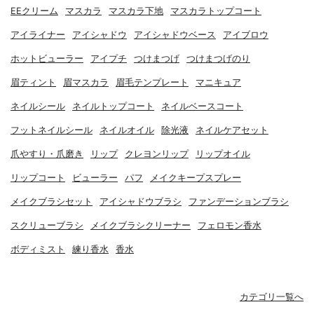
EEクリーム
マスカラ
マスカラ下地
マスカラトップコート
アイライナー
アイシャドウ
アイシャドウベース
アイブロウ
ホットビューラー
アイプチ
つけまつげ
つけまつげのり
眉ティント
眉マスカラ
眉毛テンプレート
マニキュア
ネイルシール
ネイルトップコート
ネイルベースコート
フットネイルシール
ネイルオイル
除光液
ネイルケアセット
爪やすり・爪磨き
リップ
クレヨンリップ
リップオイル
リップコート
ビューラー
パフ
メイクキープスプレー
メイクブラシセット
アイシャドウブラシ
ファンデーションブラシ
スクリューブラシ
メイクブラシクリーナー
フェロモン香水
ボディミスト
練り香水
香水
カテゴリ一覧へ