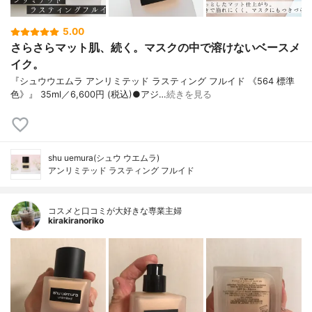
5.00
さらさらマット肌、続く。マスクの中で溶けないベースメ
イク。
『シュウウエムラ アンリミテッド ラスティング フルイド 《564 標準
色》』 35ml／6,600円 (税込)●アジ…
続きを見る
shu uemura(シュウ ウエムラ)
アンリミテッド ラスティング フルイド
コスメと口コミが大好きな専業主婦
kirakiranoriko