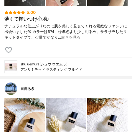
5.00
薄くて軽いつけ心地♪
ナチュラルな仕上がりなのに肌を美しく見せてくれる素敵なファンデに
出会いました🥰 カラーは574。標準色より少し明るめ。サラサラしたリ
キッドタイプで、少量でかなり…
続きを見る
shu uemura(シュウ ウエムラ)
アンリミテッド ラスティング フルイド
日高あき