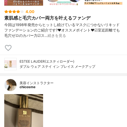
4.00
素肌感と毛穴カバー両方を叶えるファンデ
今回は1998年発売からヒットし続けているマスクにつかないリキッド
ファンデーションのご紹介です?❤︎オススメポイント❤︎☑︎至近距離でも
毛穴ゼロのカバー力☑︎ス…
続きを見る
ESTEE LAUDER(エスティローダー)
ダブル ウェア ステイ イン プレイス メークアップ
美容インストラクター
chicosme