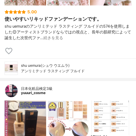
5.00
使いやすいリキッドファンデーションです。
shu uemuraのアンリミテッド ラスティング フルイドの574を使用しま
した😊アーティストブランドならではの視点と、長年の肌研究によって
誕生した次世代ファ…
続きを見る
shu uemura(シュウ ウエムラ)
アンリミテッド ラスティング フルイド
日本化粧品検定3級
yuuuri_cosme