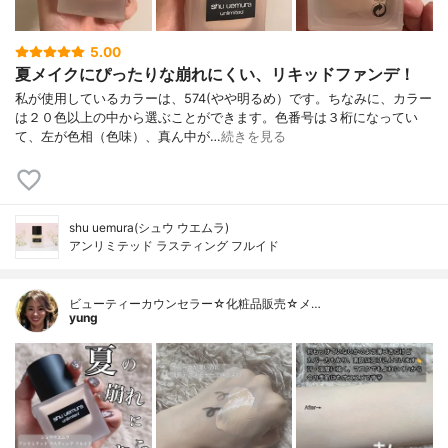
5.00
夏メイクにぴったりな崩れにくい、リキッドファンデ！
私が使用しているカラーは、574(やや明るめ）です。ちなみに、カラー
は２０色以上の中から選ぶことができます。色番号は３桁になってい
て、左が色相（色味）、真ん中が…
続きを見る
shu uemura(シュウ ウエムラ)
アンリミテッド ラスティング フルイド
ビューティーカウンセラー☆化粧品販売☆メ…
yung