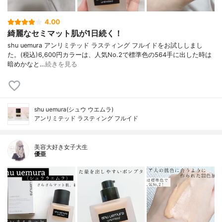
4.00
綺麗なセミマット肌が1日続く！
shu uemura アンリミテッド ラスティング フルイドをお試ししまし
た。(税込)6,600円カラーは、人気No.2で標準色の564手に出した時は
暗めかなと…
続きを見る
shu uemura(シュウ ウエムラ)
アンリミテッド ラスティング フルイド
美容大好き女子大生
優亜