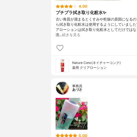
4.00
プチプラ拭き取り化粧水✨
古い角質が溜まるとくすみや乾燥の原因になるの
ら拭き取り化粧水は使用するようにしていました
アローションは拭き取り化粧水としてだけではな
洗…
続きを見る
Nature Conc(ネイチャーコンク)
薬用 クリアローション
事務員
あづさ
5.00