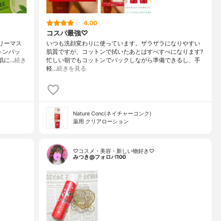
4.00
コスパ最強♡
ツリーマス
いつも洗顔変わりに使っています。ザラザラになりやすい
トンパッ
肌質ですが、コットンで拭いたあとはすべすべになります?
肌に…
続き
忙しい朝でもコットンでパックしながら準備できるし、手
軽…
続きを見る
Nature Conc(ネイチャーコンク)
薬用 クリアローション
♡コスメ・美容・新しい物好き♡
みつき@フォロバ100