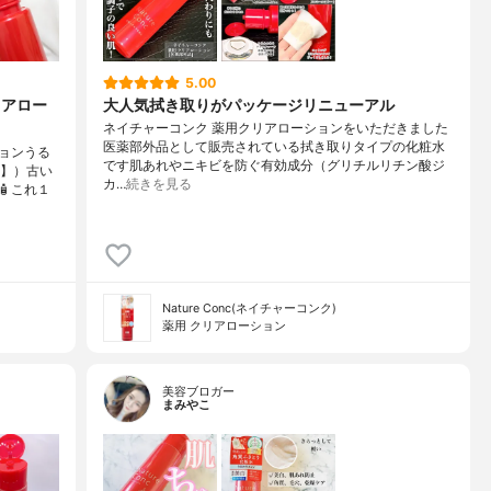
5.00
リアロー
大人気拭き取りがパッケージリニューアル
ネイチャーコンク 薬用クリアローションをいただきました
医薬部外品として販売されている拭き取りタイプの化粧水
ョンうる
です肌あれやニキビを防ぐ有効成分（グリチルリチン酸ジ
品】）古い
カ…
続きを見る
これ１
Nature Conc(ネイチャーコンク)
薬用 クリアローション
美容ブロガー
まみやこ