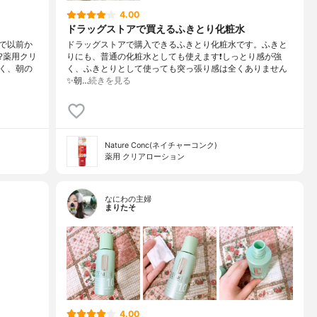
4.00
ドラッグストアで買えるふきとり化粧水
で以前か
ドラッグストアで購入できるふきとり化粧水です。ふきと
?薬用クリ
りにも、普通の化粧水としても使えます❗しっとり感が強
く、朝の
く、ふきとりとして使っても突っ張り感は全くありません
✨朝…
続きを見る
Nature Conc(ネイチャーコンク)
薬用 クリアローション
なにわの主婦
まりたそ
4.00