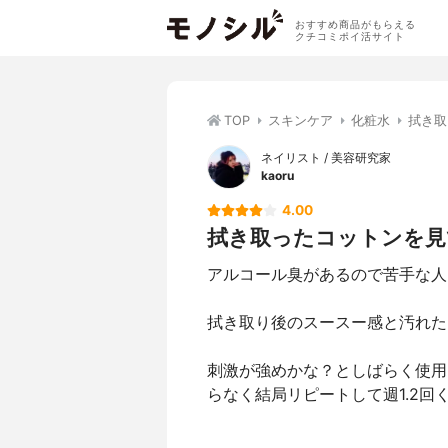
おすすめ商品がもらえる
クチコミポイ活サイト
TOP
スキンケア
化粧水
拭き取
ネイリスト / 美容研究家
kaoru
4.00
拭き取ったコットンを見
アルコール臭があるので苦手な人
拭き取り後のスースー感と汚れた
刺激が強めかな？としばらく使用
らなく結局リピートして週1.2回