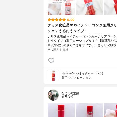
5.00
ナリス化粧品❤️ネイチャーコンク薬用ク
ションうるおうタイプ
ナリス化粧品ネイチャーコンク薬用クリアローシ
おうタイプ（薬用ローションW １０【医薬部外
角質や毛穴のざらつきをオフするふきとり化粧水
本…
続きを見る
Nature Conc(ネイチャーコンク)
薬用 クリアローション
なにわの主婦
まりたそ