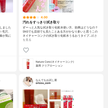
4.00
汚れをすっきり拭き取り
しました
ずーっと人気な拭き取り化粧水使い方、効果はどうなの？
✨毛穴、
⁡⁡⁡SNSでも店頭でも見たことある方がかなり多いと思うこの
燥が気に
ネイチャーコンクの拭き取り化粧水⁡うるおうタイプ…
続き
を見る
Nature Conc(ネイチャーコンク)
薬用 クリアローション
…
なんでもお試し屋
orizou_com