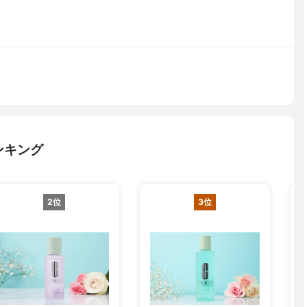
ンキング
2位
3位