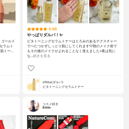
5.00
やっぱりダルバ！✨
くゴールド
ビタトーニングセラムトナーはとろみのあるテクスチャー
セラムト
でべたつかずしっとり肌にしてくれます♡朝のメイク前で
肌トー…
もその後のメイクがよれることなく使えました⭐︎夜は気に
な…
続きを見る
d'Alba(ダルバ)
ビタトーニングセラムトナー
コスメ好き
Eririn