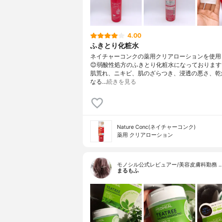
4.00
ふきとり化粧水
ネイチャーコンクの薬用クリアローションを使用
😊弱酸性処方のふきとり化粧水になっております
肌荒れ、ニキビ、肌のざらつき、浸透の悪さ、乾
なる…
続きを見る
Nature Conc(ネイチャーコンク)
薬用 クリアローション
モノシル公式レビュアー/美容皮膚科勤務 
まるもふ