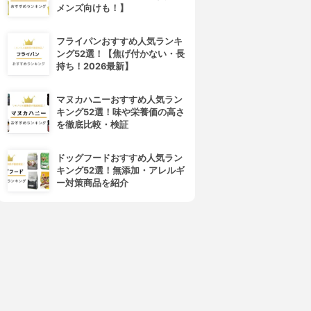
メンズ向けも！】
ature Conc(ネイチャーコン
CHIFURE
ク)
ふきとり化粧水
フライパンおすすめ人気ランキ
薬用 クリアローション
3.87
(11)
ング52選！【焦げ付かない・長
3.90
(50)
¥350
持ち！2026最新】
¥714
マヌカハニーおすすめ人気ラン
キング52選！味や栄養価の高さ
を徹底比較・検証
ドッグフードおすすめ人気ラン
キング52選！無添加・アレルギ
ー対策商品を紹介