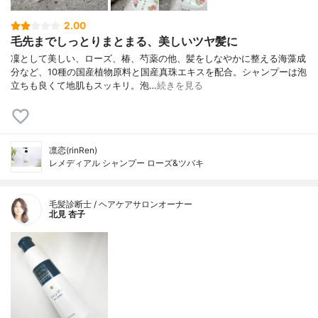
2.00
毛先までしっとりまとまる、美しいツヤ髪に
凜として美しい、ローズ、椿、芍薬の他、髪をしなやかに整える海藻成
分など、10種の国産植物原料と国産真珠エキスを配合。シャンプーは泡
立ちも良くて地肌もスッキリ。泡…
続きを見る
凛恋(rinRen)
レメディアル シャンプー ローズ&ツバキ
毛髪診断士 / ヘアケアサロンオーナー
北見 杏子