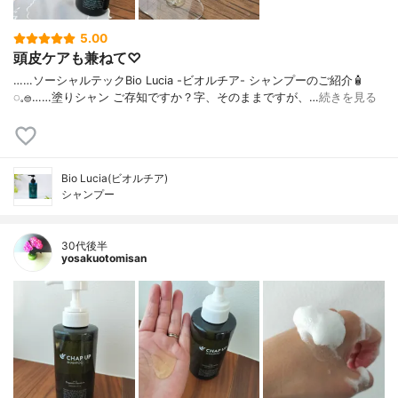
5.00
頭皮ケアも兼ねて♡
……⁡⁡⁡ソーシャルテックBio Lucia -ビオルチア- シャンプー⁡のご紹介🧴‎
◌𓈒𓐍⁡……⁡⁡⁡⁡塗りシャン ご存知ですか？⁡⁡⁡⁡字、そのままですが、…
続きを見る
Bio Lucia(ビオルチア)
シャンプー
30代後半
yosakuotomisan