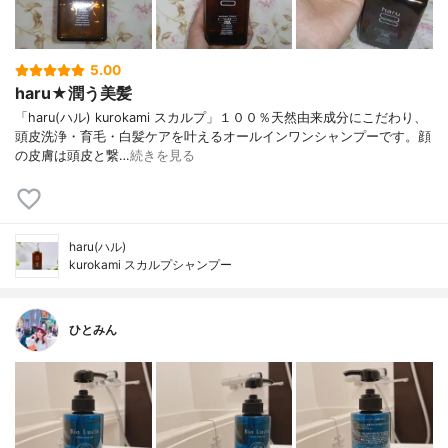
5.00
haru★潤う美髪
「haru(ハル) kurokami スカルプ」１００％天然由来成分にこだわり、
頭皮洗浄・育毛・白髪ケアを叶えるオールインワンシャンプーです。顔
の皮膚は頭皮と繋…
続きを見る
haru(ハル)
kurokami スカルプシャンプー
ひとみん