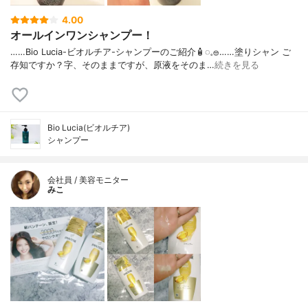
4.00
オールインワンシャンプー！
……⁡Bio Lucia⁡⁡-ビオルチア-⁡⁡シャンプー⁡⁡のご紹介🧴‎◌𓈒𓐍⁡……⁡⁡⁡⁡塗りシャン ご
存知ですか？⁡⁡⁡⁡字、そのままですが、⁡原液をそのま…
続きを見る
Bio Lucia(ビオルチア)
シャンプー
会社員 / 美容モニター
みこ