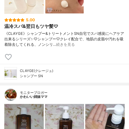
5.00
温冷スパ&翌日もツヤ髪♡
《CLAYGE》シャンプー&トリートメントSN自宅でスパ感覚にヘアケア
出来るシリーズ✨♡シャンプー♡クレイ配合で、地肌の皮脂や汚れを吸
着除去してくれる、ノンシリ…
続きを見る
CLAYGE(クレージュ)
シャンプー SN
モニターブロガー
かわいい姉妹ママ