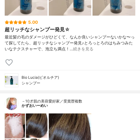
5.00
超リッチなシャンプー発見☆
最近髪の毛のダメージがひどくて、なんか良いシャンプーないかな〜っ
て探してたら、超リッチなシャンプー発見♪とろっとろのはちみつみた
いなテクスチャーで、泡立ち満点！…
続きを見る
Bio Lucia(ビオルチア)
シャンプー
－10才肌の美容愛好家／受賞歴複数
かずおいーめい