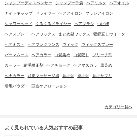
シャンプーディスペンサー
シャンプー手袋
ヘアミルク
ヘアオイル
ナイトキャップ
ドライヤー
ヘアアイロン
ブラシアイロン
シャワーヘッド
くるくるドライヤー
ヘアブラシ
つげ櫛
ヘアスプレー
ヘアワックス
まとめ髪ワックス
寝癖直しウォーター
ヘアミスト
ヘアフレグランス
ウィッグ
ウィッグスプレー
パーマムース
ヘアカラー
白髪染め
白髪隠し
ブリーチ剤
カーラー
縮毛矯正剤
ヘアチョーク
ヘアマスカラ
黒染め
ヘナカラー
頭皮マッサージ器
育毛剤
発毛剤
育毛サプリ
増毛パウダー
頭皮ケアローション
カテゴリ一覧へ
よく見られている人気おすすめ記事