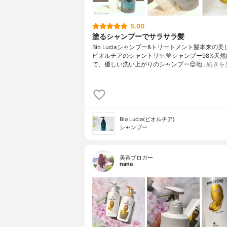
5.00
塗るシャンプーでサラサラ髪
Bio Luciaシャンプー&トリートメント⁡髪本来の
ビオルチアのシャントリ✨⁡.💚シャンプー98%天
で、優しい洗い上がりのシャンプー😊地…
続きを
Bio Lucia(ビオルチア)
シャンプー
美容ブロガー
nana