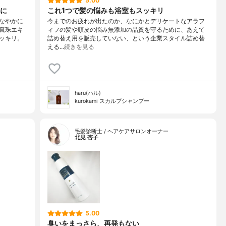
5.00
に
これ1つで髪の悩みも浴室もスッキリ
なやかに
今までのお疲れが出たのか、なにかとデリケートなアラフ
真珠エキ
ィフの髪や頭皮の悩み無添加の品質を守るために、あえて
ッキリ。
詰め替え用を販売していない、という企業スタイル詰め替
える…
続きを見る
haru(ハル)
kurokami スカルプシャンプー
毛髪診断士 / ヘアケアサロンオーナー
北見 杏子
5.00
臭いをまっさら、再発もない