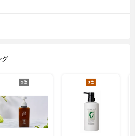
ング
2位
3位