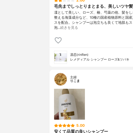
2.00
毛先までしっとりまとまる、美しいツヤ髪
凜として美しい、ローズ、椿、芍薬の他、髪をし
整える海藻成分など、10種の国産植物原料と国産
スを配合。シャンプーは泡立ちも良くて地肌もス
泡…
続きを見る
凛恋(rinRen)
レメディアル シャンプー ローズ&ツバキ
主婦
りこま
5.00
安くて品質の良いシャンプー