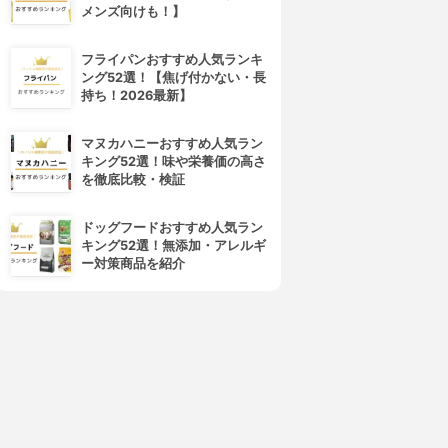
メンズ向けも！】
cocone(ココネ)
La sana(ラサーナ)
レイクリームシャンプーモイ
プレミオール シャンプー
スト
3.94
(61)
フライパンおすすめ人気ランキ
¥1,980
3.99
(75)
ング52選！【焦げ付かない・長
¥1,980
持ち！2026最新】
マヌカハニーおすすめ人気ラン
キング52選！味や栄養価の高さ
を徹底比較・検証
ドッグフードおすすめ人気ラン
キング52選！無添加・アレルギ
ー対策商品を紹介