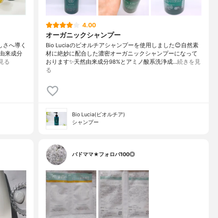
4.00
オーガニックシャンプー
美しさへ導く
Bio Luciaのビオルチアシャンプーを使用しました😊自然素
然由来成分
材に絶妙に配合した濃密オーガニックシャンプーになって
見る
おります✨天然由来成分98%とアミノ酸系洗浄成…
続きを見
る
Bio Lucia(ビオルチア)
シャンプー
バドママ★フォロバ100◎