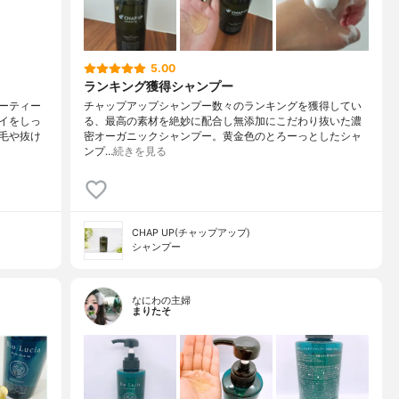
5.00
ランキング獲得シャンプー
ーティー
チャップアップシャンプー数々のランキングを獲得してい
イをしっ
る、最高の素材を絶妙に配合し無添加にこだわり抜いた濃
毛や抜け
密オーガニックシャンプー。黄金色のとろーっとしたシャ
ンプ…
続きを見る
CHAP UP(チャップアップ)
シャンプー
なにわの主婦
まりたそ