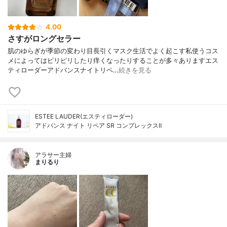
4.00
さすがロングセラー
肌のゆらぎが季節の変わり目長引くマスク生活でよく起こす私使うコス
メによってはピリピリしたり痒くなったりすることが多々ありますエス
ティローダーアドバンスナイトリペ…
続きを見る
ESTEE LAUDER(エスティローダー)
アドバンス ナイト リペア SR コンプレックスⅡ
アラサー主婦
まりるり