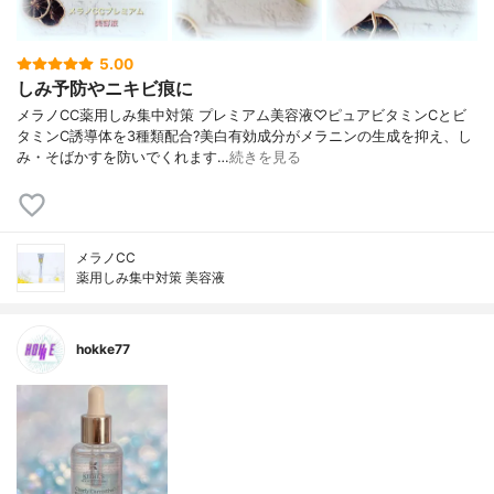
5.00
しみ予防やニキビ痕に
メラノCC薬用しみ集中対策 プレミアム美容液♡ピュアビタミンCとビ
タミンC誘導体を3種類配合?美白有効成分がメラニンの生成を抑え、し
み・そばかすを防いでくれます…
続きを見る
メラノCC
薬用しみ集中対策 美容液
hokke77