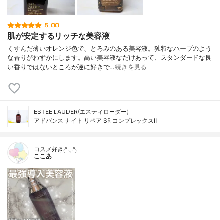
5.00
肌が安定するリッチな美容液
くすんだ薄いオレンジ色で、とろみのある美容液。独特なハーブのよう
な香りがわずかにします。高い美容液なだけあって、スタンダードな良
い香りではないところが逆に好きで…
続きを見る
ESTEE LAUDER(エスティローダー)
アドバンス ナイト リペア SR コンプレックスⅡ
コスメ好き₍ᐢ.ˬ.ᐢ₎
ここあ