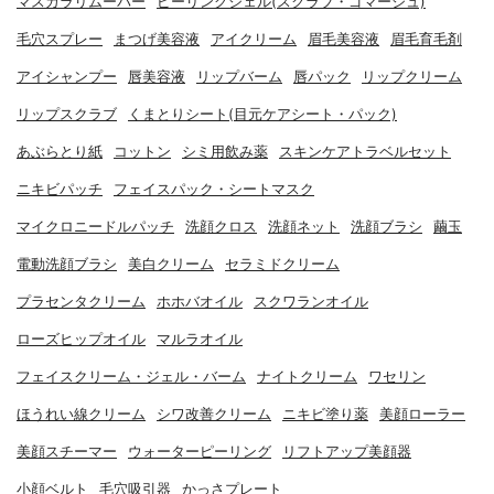
マスカラリムーバー
ピーリングジェル(スクラブ・ゴマージュ)
毛穴スプレー
まつげ美容液
アイクリーム
眉毛美容液
眉毛育毛剤
アイシャンプー
唇美容液
リップバーム
唇パック
リップクリーム
リップスクラブ
くまとりシート(目元ケアシート・パック)
あぶらとり紙
コットン
シミ用飲み薬
スキンケアトラベルセット
ニキビパッチ
フェイスパック・シートマスク
マイクロニードルパッチ
洗顔クロス
洗顔ネット
洗顔ブラシ
繭玉
電動洗顔ブラシ
美白クリーム
セラミドクリーム
プラセンタクリーム
ホホバオイル
スクワランオイル
ローズヒップオイル
マルラオイル
フェイスクリーム・ジェル・バーム
ナイトクリーム
ワセリン
ほうれい線クリーム
シワ改善クリーム
ニキビ塗り薬
美顔ローラー
美顔スチーマー
ウォーターピーリング
リフトアップ美顔器
小顔ベルト
毛穴吸引器
かっさプレート