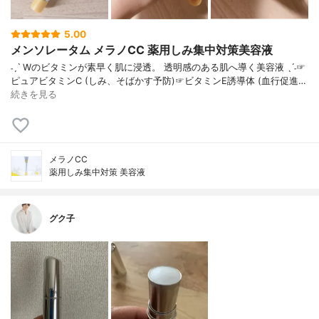
5.00
メンソレータム メラノCC 薬用しみ集中対策美容液
˗ˏˋ Wのビタミンが素早く肌に浸透。 透明感のある肌へ導く美容液 ˎˊ˗☞
ピュアビタミンC (しみ、そばかす予防)☞ビタミンE誘導体 (血行促進…
続きを見る
メラノCC
薬用しみ集中対策 美容液
グク子