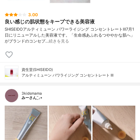
3.00
良い感じの肌状態をキープできる美容液
SHISEIDOアルティミューン パワーライジング コンセントレートⅢ7月1
日にリニューアルした美容液です。「生命感あふれるつややかな肌へ」
がブランドのコンセプ…
続きを見る
資生堂(SHISEIDO)
アルティミューン パワライジング コンセントレート III
3kidsmama
みーさん¨̮⸝⋆