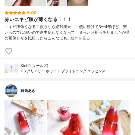
5.00
赤いニキビ跡が薄くなる！！！
ニキビ跡薄くなる！買うなら絶対楽天！！使い続けて3〜4年ほど。安
いものでは無いので途中使わなくなってしまった時期もありましたが昔
の画像と今を比較したらこんなにも…
続きを見る
Kiehl’s(キールズ)
DS クリアリー ホワイト ブライトニング エッセンス
日高あき