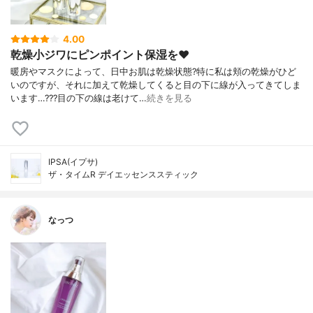
4.00
乾燥小ジワにピンポイント保湿を❤️
暖房やマスクによって、日中お肌は乾燥状態?特に私は頬の乾燥がひど
いのですが、それに加えて乾燥してくると目の下に線が入ってきてしま
います…???目の下の線は老けて…
続きを見る
IPSA(イプサ)
ザ・タイムR デイエッセンススティック
なっつ