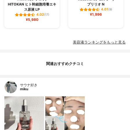
HITOKAN ヒト幹細胞培養エキ
ブリリオ N
ス原液 LP
4.01
(9)
¥1,996
4.02
(17)
¥5,980
美容液ランキングをもっと見る
関連おすすめクチコミ
サウナ好き
miku