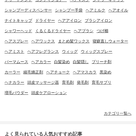
シャンプーディスペンサー
シャンプー手袋
ヘアミルク
ヘアオイル
ナイトキャップ
ドライヤー
ヘアアイロン
ブラシアイロン
シャワーヘッド
くるくるドライヤー
ヘアブラシ
つげ櫛
ヘアスプレー
ヘアワックス
まとめ髪ワックス
寝癖直しウォーター
ヘアミスト
ヘアフレグランス
ウィッグ
ウィッグスプレー
パーマムース
ヘアカラー
白髪染め
白髪隠し
ブリーチ剤
カーラー
縮毛矯正剤
ヘアチョーク
ヘアマスカラ
黒染め
ヘナカラー
頭皮マッサージ器
育毛剤
発毛剤
育毛サプリ
増毛パウダー
頭皮ケアローション
カテゴリ一覧へ
よく見られている人気おすすめ記事