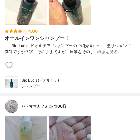
4.00
オールインワンシャンプー！
……⁡Bio Lucia⁡⁡-ビオルチア-⁡⁡シャンプー⁡⁡のご紹介🧴‎◌𓈒𓐍⁡……⁡⁡⁡⁡塗りシャン ご
存知ですか？⁡⁡⁡⁡字、そのままですが、⁡原液をそのま…
続きを見る
Bio Lucia(ビオルチア)
シャンプー
バドママ★フォロバ100◎