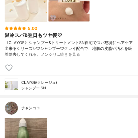
5.00
温冷スパ&翌日もツヤ髪♡
《CLAYGE》シャンプー&トリートメントSN自宅でスパ感覚にヘアケア
出来るシリーズ✨♡シャンプー♡クレイ配合で、地肌の皮脂や汚れを吸
着除去してくれる、ノンシリ…
続きを見る
CLAYGE(クレージュ)
シャンプー SN
チャンコロ