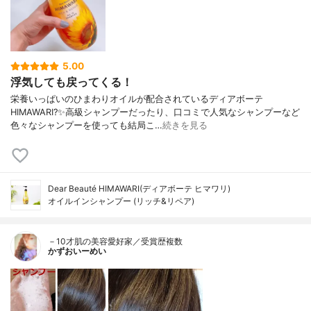
5.00
浮気しても戻ってくる！
栄養いっぱいのひまわりオイルが配合されているディアボーテ
HIMAWARI?✨高級シャンプーだったり、口コミで人気なシャンプーなど
色々なシャンプーを使っても結局こ…
続きを見る
Dear Beauté HIMAWARI(ディアボーテ ヒマワリ)
オイルインシャンプー (リッチ&リペア)
－10才肌の美容愛好家／受賞歴複数
かずおいーめい