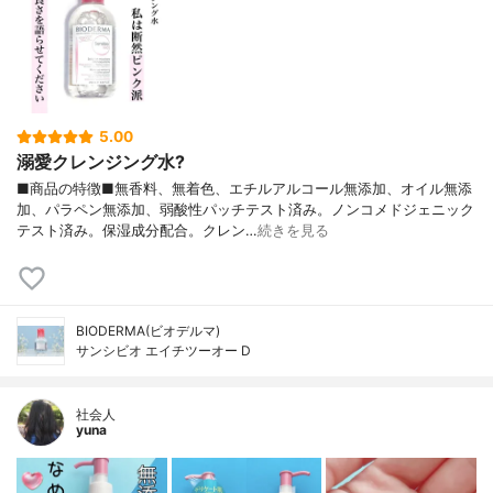
5.00
溺愛クレンジング水?
■商品の特徴■無香料、無着色、エチルアルコール無添加、オイル無添
加、パラペン無添加、弱酸性パッチテスト済み。ノンコメドジェニック
テスト済み。保湿成分配合。クレン…
続きを見る
BIODERMA(ビオデルマ)
サンシビオ エイチツーオー D
社会人
yuna