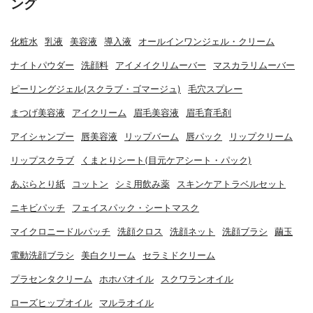
ング
化粧水
乳液
美容液
導入液
オールインワンジェル・クリーム
ナイトパウダー
洗顔料
アイメイクリムーバー
マスカラリムーバー
ピーリングジェル(スクラブ・ゴマージュ)
毛穴スプレー
まつげ美容液
アイクリーム
眉毛美容液
眉毛育毛剤
アイシャンプー
唇美容液
リップバーム
唇パック
リップクリーム
リップスクラブ
くまとりシート(目元ケアシート・パック)
あぶらとり紙
コットン
シミ用飲み薬
スキンケアトラベルセット
ニキビパッチ
フェイスパック・シートマスク
マイクロニードルパッチ
洗顔クロス
洗顔ネット
洗顔ブラシ
繭玉
電動洗顔ブラシ
美白クリーム
セラミドクリーム
プラセンタクリーム
ホホバオイル
スクワランオイル
ローズヒップオイル
マルラオイル