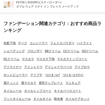
ESTEE LAUDER(エスティローダー)
ダブル ウェア ステイ イン プレイス メークアップ
ファンデーション関連カテゴリ：おすすめ商品ラ
ンキング
化粧下地
チーク
コンシーラー
フェイスパウダー
ハイライト
シェーディング
ブロンザー
BBクリーム
CCクリーム
DDクリーム
EEクリーム
マスカラ
マスカラ下地
マスカラトップコート
アイライナー
アイシャドウ
アイシャドウベース
アイブロウ
ホットビューラー
アイプチ
つけまつげ
つけまつげのり
眉ティント
眉マスカラ
眉毛テンプレート
マニキュア
ネイルシール
ネイルトップコート
ネイルベースコート
フットネイルシール
ネイルオイル
除光液
ネイルケアセット