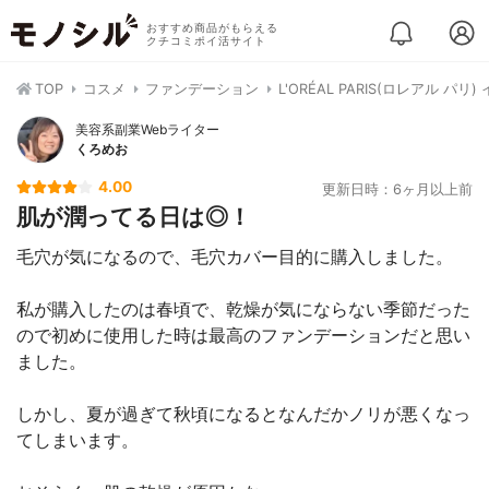
おすすめ商品がもらえる
クチコミポイ活サイト
TOP
コスメ
ファンデーション
L'ORÉAL PARIS(ロレアル
美容系副業Webライター
くろめお
4.00
更新日時：6ヶ月以上前
肌が潤ってる日は◎！
毛穴が気になるので、毛穴カバー目的に購入しました。
私が購入したのは春頃で、乾燥が気にならない季節だった
ので初めに使用した時は最高のファンデーションだと思い
ました。
しかし、夏が過ぎて秋頃になるとなんだかノリが悪くなっ
てしまいます。