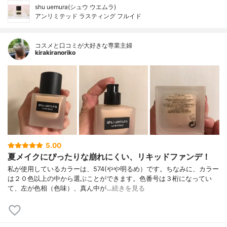
shu uemura(シュウ ウエムラ)
アンリミテッド ラスティング フルイド
コスメと口コミが大好きな専業主婦
kirakiranoriko
5.00
夏メイクにぴったりな崩れにくい、リキッドファンデ！
私が使用しているカラーは、574(やや明るめ）です。ちなみに、カラー
は２０色以上の中から選ぶことができます。色番号は３桁になってい
て、左が色相（色味）、真ん中が…
続きを見る