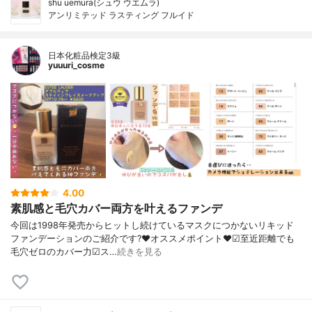
shu uemura(シュウ ウエムラ)
アンリミテッド ラスティング フルイド
日本化粧品検定3級
yuuuri_cosme
4.00
素肌感と毛穴カバー両方を叶えるファンデ
今回は1998年発売からヒットし続けているマスクにつかないリキッド
ファンデーションのご紹介です?❤︎オススメポイント❤︎☑︎至近距離でも
毛穴ゼロのカバー力☑︎ス…
続きを見る