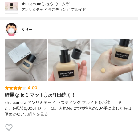
shu uemura(シュウ ウエムラ)
アンリミテッド ラスティング フルイド
りりー
4.00
綺麗なセミマット肌が1日続く！
shu uemura アンリミテッド ラスティング フルイドをお試ししまし
た。(税込)6,600円カラーは、人気No.2で標準色の564手に出した時は
暗めかなと…
続きを見る