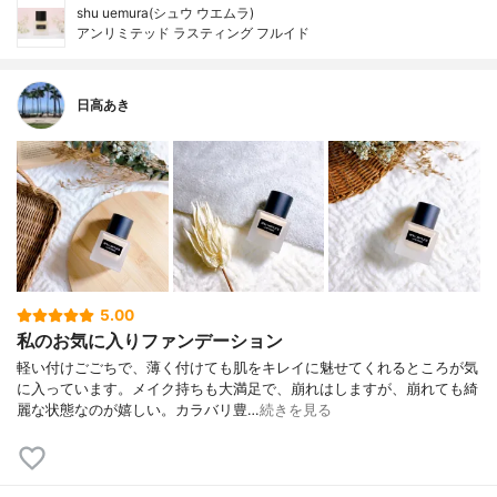
shu uemura(シュウ ウエムラ)
アンリミテッド ラスティング フルイド
日高あき
5.00
私のお気に入りファンデーション
軽い付けごごちで、薄く付けても肌をキレイに魅せてくれるところが気
に入っています。メイク持ちも大満足で、崩れはしますが、崩れても綺
麗な状態なのが嬉しい。カラバリ豊…
続きを見る