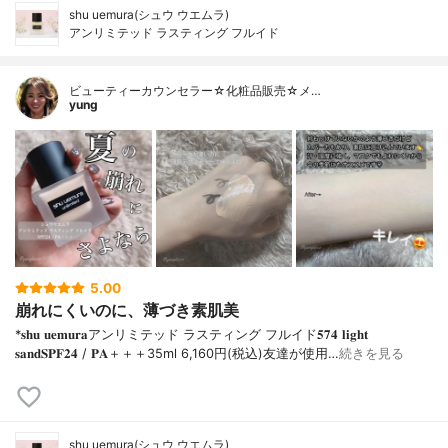
shu uemura(シュウ ウエムラ)
アンリミテッド ラスティング フルイド
ビューティーカウンセラー☆化粧品販売☆メ…
yung
5.00
崩れにくいのに、薄づき素肌美
*𝐬𝐡𝐮 𝐮𝐞𝐦𝐮𝐫𝐚アンリミテッド ラスティング フルイド𝟓𝟕𝟒 𝐥𝐢𝐠𝐡𝐭
𝐬𝐚𝐧𝐝𝐒𝐏𝐅𝟐𝟒 / 𝐏𝐀＋＋＋⁡35ml 6,160円(税込)⁡友達が使用…
続きを見る
shu uemura(シュウ ウエムラ)