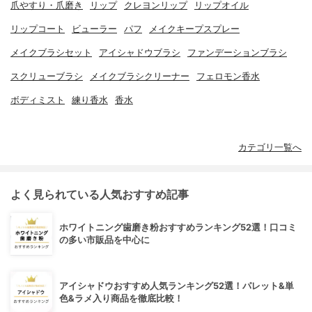
爪やすり・爪磨き
リップ
クレヨンリップ
リップオイル
リップコート
ビューラー
パフ
メイクキープスプレー
メイクブラシセット
アイシャドウブラシ
ファンデーションブラシ
スクリューブラシ
メイクブラシクリーナー
フェロモン香水
ボディミスト
練り香水
香水
カテゴリ一覧へ
よく見られている人気おすすめ記事
ホワイトニング歯磨き粉おすすめランキング52選！口コミ
の多い市販品を中心に
アイシャドウおすすめ人気ランキング52選！パレット&単
色&ラメ入り商品を徹底比較！