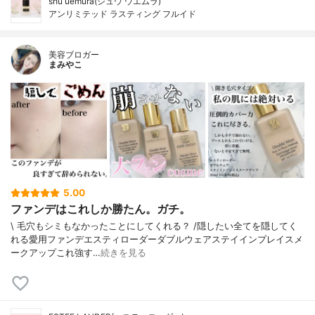
shu uemura(シュウ ウエムラ)
アンリミテッド ラスティング フルイド
美容ブロガー
まみやこ
5.00
ファンデはこれしか勝たん。ガチ。
\ 毛穴もシミもなかったことにしてくれる？ /⁡⁡隠したい全てを隠してく
れる愛用ファンデ⁡エスティローダーダブルウェアステイインプレイスメ
ークアップ⁡⁡これ強す…
続きを見る