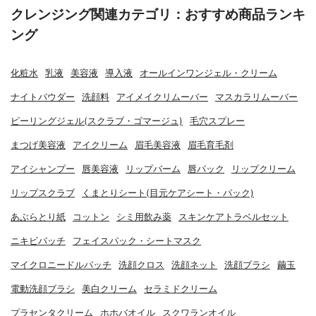
クレンジング関連カテゴリ：おすすめ商品ランキ
ング
化粧水
乳液
美容液
導入液
オールインワンジェル・クリーム
ナイトパウダー
洗顔料
アイメイクリムーバー
マスカラリムーバー
ピーリングジェル(スクラブ・ゴマージュ)
毛穴スプレー
まつげ美容液
アイクリーム
眉毛美容液
眉毛育毛剤
アイシャンプー
唇美容液
リップバーム
唇パック
リップクリーム
リップスクラブ
くまとりシート(目元ケアシート・パック)
あぶらとり紙
コットン
シミ用飲み薬
スキンケアトラベルセット
ニキビパッチ
フェイスパック・シートマスク
マイクロニードルパッチ
洗顔クロス
洗顔ネット
洗顔ブラシ
繭玉
電動洗顔ブラシ
美白クリーム
セラミドクリーム
プラセンタクリーム
ホホバオイル
スクワランオイル