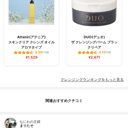
Attenir(アテニア)
DUO(デュオ)
スキンクリア クレンズ オイル
ザ クレンジングバーム ブラッ
アロマタイプ
クリペア
4.50
4.10
(118)
(16)
¥1,529
¥2,671
クレンジングランキングをもっと見る
関連おすすめクチコミ
なにわの主婦
まりたそ