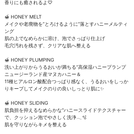
香りにも癒されるよ♡
🍯 HONEY MELT
メイクや老廃物を”とろけるように”落とすハニーメルティ
ング
肌の上でなめらかに溶け、泡でさっぱり仕上げ
毛穴汚れを残さず、クリアな肌へ整える
🍯 HONEY PLUMPING
洗い上がりからうるおいが満ちる“高保湿ハニープランプ
ニュージーランド産マヌカハニー＆
11種ヒアルロン酸配合つっぱり感なく、うるおいをしっか
りキープしてメイクのりの良いしっとり肌に✨
🍯 HONEY SLIDING
肌負担を抑えるなめらかな"ハニースライドテクスチャー
で、クッション泡でやさしく洗浄𓂃🫧‪
肌を守りながらキメを整える