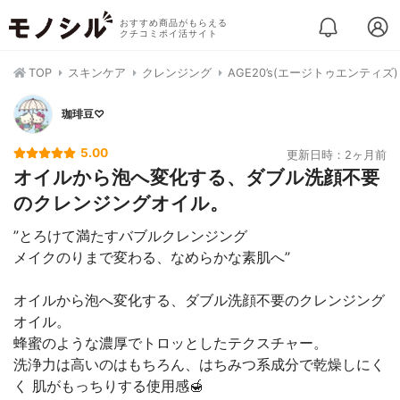
おすすめ商品がもらえる
クチコミポイ活サイト
TOP
スキンケア
クレンジング
AGE20’s(エージトゥエンティ
珈琲豆♡
5.00
更新日時：2ヶ月前
オイルから泡へ変化する、ダブル洗顔不要
のクレンジングオイル。
”とろけて満たすバブルクレンジング
メイクのりまで変わる、なめらかな素肌へ”
オイルから泡へ変化する、ダブル洗顔不要のクレンジング
オイル。
蜂蜜のような濃厚でトロッとしたテクスチャー。
洗浄力は高いのはもちろん、はちみつ系成分で乾燥しにく
く 肌がもっちりする使用感🍯