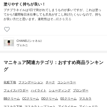
塗りやすく持ちが良い！
プチプラネイルは1日で剥がれてしまうものが多いですが、これは塗っ
てから1週間毎日水仕事しても爪先がすこし剥げたくらいなので、持ち
が良い方だと思います。速乾性はそ…
続きを見る
CHANEL(シャネル)
ヴェルニ
マニキュア関連カテゴリ：おすすめ商品ランキン
グ
化粧下地
ファンデーション
チーク
コンシーラー
フェイスパウダー
ハイライト
シェーディング
ブロンザー
BBクリーム
CCクリーム
DDクリーム
EEクリーム
マスカラ
マスカラ下地
マスカラトップコート
アイライナー
アイシャドウ