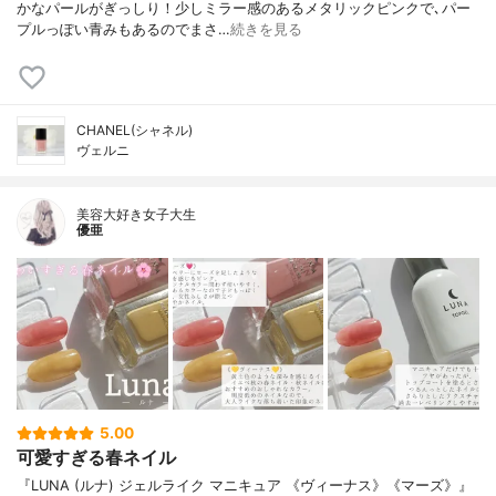
かなパールがぎっしり！少しミラー感のあるメタリックピンクで､パー
プルっぽい青みもあるのでまさ…
続きを見る
CHANEL(シャネル)
ヴェルニ
美容大好き女子大生
優亜
5.00
可愛すぎる春ネイル
『LUNA (ルナ) ジェルライク マニキュア 《ヴィーナス》《マーズ》』