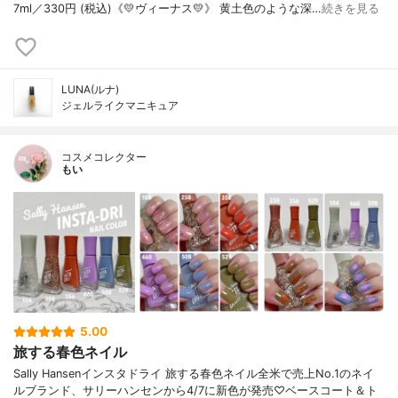
7ml／330円 (税込)《💛ヴィーナス💛》 黄土色のような深…
続きを見る
LUNA(ルナ)
ジェルライクマニキュア
コスメコレクター
もい
5.00
旅する春色ネイル
Sally Hansenインスタドライ 旅する春色ネイル全米で売上No.1のネイ
ルブランド、サリーハンセンから4/7に新色が発売♡ベースコート＆ト