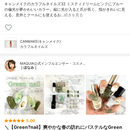
キャンメイクのカラフルネイルズ32 ミスティドリームピンクにブルー
の偏光が夢かわいいカラー。縦に光が入ると爪が長く、指がきれいに見
える。意外とクールにも使えるお…
続きを見る
CANMAKE(キャンメイク)
カラフルネイルズ
MAQUIA公式インフルエンサー・コスメ…
｜ほなみ｜
5.00
＼【Green?nail】爽やかな春の訪れにパステルなGreen