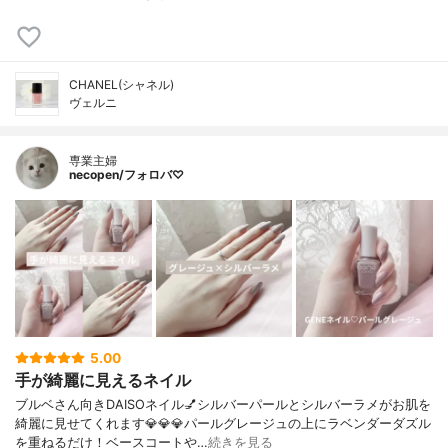
CHANEL(シャネル)
ヴェルニ
専業主婦
necopen/フォロバ♡
5.00
手が綺麗に見えるネイル
ブルベさん向きDAISOネイル💅シルバーパールとシルバーラメがお肌を
綺麗に見せてくれます💎💎💎パールグレージュの上にラベンダーダズル
を重ねるだけ！ベースコートや…
続きを見る