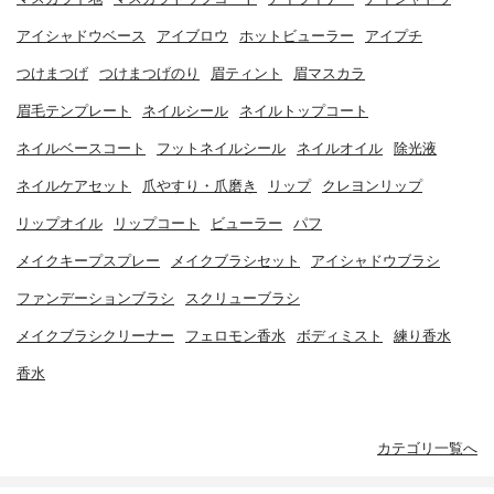
アイシャドウベース
アイブロウ
ホットビューラー
アイプチ
つけまつげ
つけまつげのり
眉ティント
眉マスカラ
眉毛テンプレート
ネイルシール
ネイルトップコート
ネイルベースコート
フットネイルシール
ネイルオイル
除光液
ネイルケアセット
爪やすり・爪磨き
リップ
クレヨンリップ
リップオイル
リップコート
ビューラー
パフ
メイクキープスプレー
メイクブラシセット
アイシャドウブラシ
ファンデーションブラシ
スクリューブラシ
メイクブラシクリーナー
フェロモン香水
ボディミスト
練り香水
香水
カテゴリ一覧へ