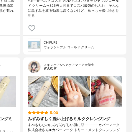
です肌に余
#上半期ベストコスメ 9位✔️ちふれ ウォッシャブル コール
る無添加
ド クリーム→825円大容量でコスパ最強のちふれ！そんな
肌が荒れ
に黒ずみを取る効果は高くないけど、めっちゃ優…
続きを
見る
CHIFURE
ウォッシャブル コールド クリーム
…
スキンケア&ヘアケアマニア大学生
ぎんむぎ
5.00
ングミ
みずみずしく洗い上げるミルククレンジング
すべもちなのにみずみずしい肌に◎┈┈┈┈カバーマーク
株式会社さん⏹カバーマーク トリートメントクレンジング
ルク』カ