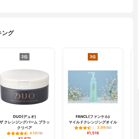
キング
2位
3位
DUO(デュオ)
FANCL(ファンケル)
C
ザ クレンジングバーム ブラッ
マイルドクレンジングオイル
クリペア
3.99
(92)
¥1,516
4.10
(16)
¥2,671