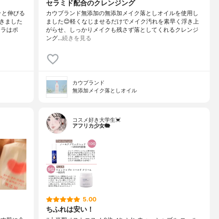
セラミド配合のクレンジング
ッと伸びる
カウブランド無添加の無添加メイク落としオイルを使用し
きました
ました😊軽くなじませるだけでメイク汚れを素早く浮き上
カラはポ
がらせ、しっかりメイクも残さず落としてくれるクレンジ
ング…
続きを見る
カウブランド
無添加メイク落としオイル
コスメ好き大学生💓
アフリカ少女🐘
5.00
ちふれは安い！