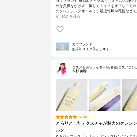
カウブランド 無添加メイク落としオイルの紹介
分な負担をかけず、優しくメイクをオフしてくれ
のクレンジングオイルです最近乾燥や花粉などで
が…
続きを見る
カウブランド
無添加メイク落としオイル
コスメ＆美容ライター/美容家/コスメコン
木村 美聡
5.00
とろりとしたテクスチャが魅力のクレンジ
ルク
✿カバーマーク『トリートメントクレンジングミ