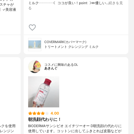
ミルク┈┈┈┈☾ ココが良い！point ☽✏️優しい…
続きを見
スチャが
る
】✓美容液
COVERMARK(カバーマーク)
トリートメント クレンジング ミルク
コスメに興味のあるOL
あきんぐ
4.00
朝洗顔代わりに！
ミルクを使用
BIODERMAサンシビオ エイチツーオー D朝洗顔の代わりに
クレンジン
使用しています。コットンに出してふきとれば皮脂などが