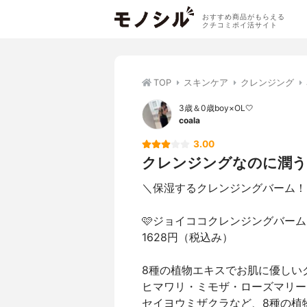
おすすめ商品がもらえる
クチコミポイ活サイト
TOP
スキンケア
クレンジング
3歳＆0歳boy×OL🤍
coala
3.00
クレンジングなのに潤う
＼保湿するクレンジングバーム！
🩷ジョイココクレンジングバーム
1628円（税込み）
8種の植物エキスでお肌に優しい
ヒマワリ・ミモザ・ローズマリー
セイヨウミザクラなど、8種の植