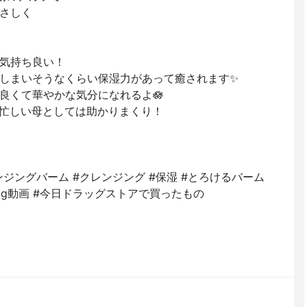
さしく
気持ち良い！
しまいそうなくらい保湿力があって癒されます✨
良くて華やかな気分になれるよ🪷
忙しい母としては助かりまくり！
レンジングバーム #クレンジング #保湿 #とろけるバーム
log動画 #今日ドラッグストアで買ったもの