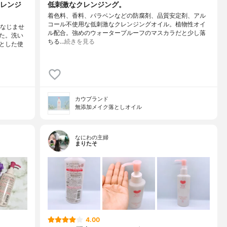
レンジ
低刺激なクレンジング。
着色料、香料、パラベンなどの防腐剤、品質安定剤、アル
コール不使用な低刺激なクレンジングオイル。植物性オイ
になじませ
ル配合。強めのウォータープルーフのマスカラだと少し落
た。洗い
ちる…
続きを見る
とした使
カウブランド
無添加メイク落としオイル
なにわの主婦
まりたそ
4.00