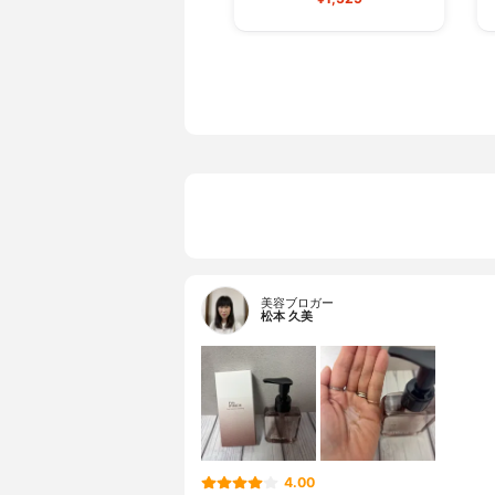
美容ブロガー
松本 久美
4.00