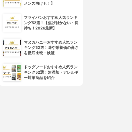
メンズ向けも！】
フライパンおすすめ人気ランキ
ング52選！【焦げ付かない・長
持ち！2026最新】
マヌカハニーおすすめ人気ラン
キング52選！味や栄養価の高さ
を徹底比較・検証
4位
5位
ドッグフードおすすめ人気ラン
キング52選！無添加・アレルギ
ー対策商品を紹介
OVERMARK(カバーマーク)
shu uemura(シュウ ウエムラ)
トリートメント クレンジング
アルティム8∞ スブリム ビュー
ミルク
ティ クレンジング オイル
3.99
3.99
(86)
(63)
¥2,749
¥7,650