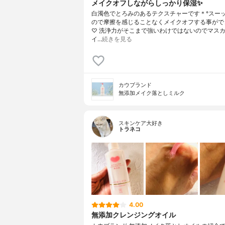
メイクオフしながらしっかり保湿✨
白濁色でとろみのあるテクスチャーです＊°スー
ので摩擦を感じることなくメイクオフする事がで
♡ 洗浄力がそこまで強いわけではないのでマス
イ…
続きを見る
カウブランド
無添加メイク落としミルク
スキンケア大好き
トラネコ
4.00
無添加クレンジングオイル