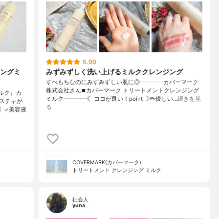
5.00
ングミ
みずみずしく洗い上げるミルククレンジング
すべもちなのにみずみずしい肌に◎┈┈┈┈カバーマーク
株式会社さん⏹カバーマーク トリートメントクレンジング
ルク』カ
ミルク┈┈┈┈☾ ココが良い！point ☽✏️優しい…
続きを見
スチャが
る
】✓美容液
COVERMARK(カバーマーク)
トリートメント クレンジング ミルク
社会人
yuna