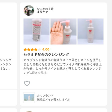
なにわの主婦
まりたそ
4.00
セラミド配合のクレンジング
ンジング
カウブランド無添加の無添加メイク落としオイルを使用し
レンジン
ました😊軽くなじませるだけでメイク汚れを素早く浮き上
けない、
がらせ、しっかりメイクも残さず落としてくれるクレンジ
ング…
続きを見る
カウブランド
無添加メイク落としオイル