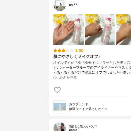
an＊°
3.00
肌にやさしくメイクオフ♪
オイルですがベタベタせずにサラッとしたテクス
す♪ウォータープルーフのアイライナーやマスカ
くるくるするだけで簡単にオフでしました✨洗い
少…
続きを見る
カウブランド
無添加メイク落としオイル
3歳＆0歳boy×OL🤍
coala