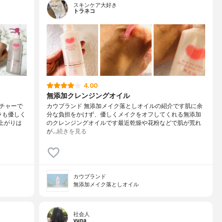
スキンケア大好き
トラネコ
4.00
無添加クレンジングオイル
チャーで
カウブランド 無添加メイク落としオイルの紹介です肌に余
ラも優しく
分な負担をかけず、優しくメイクをオフしてくれる無添加
上がりは
のクレンジングオイルです最近乾燥や花粉などで肌が荒れ
が…
続きを見る
カウブランド
無添加メイク落としオイル
社会人
yuna