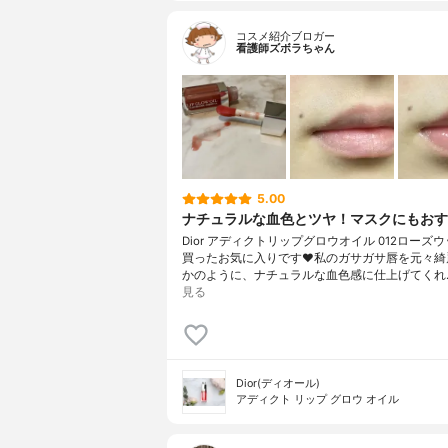
コスメ紹介ブロガー
看護師ズボラちゃん
5.00
ナチュラルな血色とツヤ！マスクにもおす
Dior アディクトリップグロウオイル 012ローズ
買ったお気に入りです❤️私のガサガサ唇を元々綺
かのように、ナチュラルな血色感に仕上げてくれ
見る
Dior(ディオール)
アディクト リップ グロウ オイル