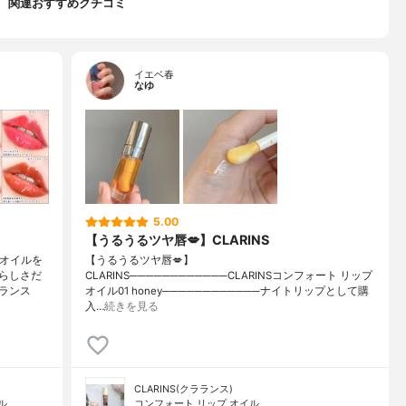
関連おすすめクチコミ
イエベ春
なゆ
5.00
【うるうるツヤ唇💋】CLARINS
プオイルを
【うるうるツヤ唇💋】
らしさだ
CLARINS────────────CLARINSコンフォート リップ
ランス
オイル01 honey────────────ナイトリップとして購
入…
続きを見る
CLARINS(クラランス)
ル
コンフォート リップ オイル