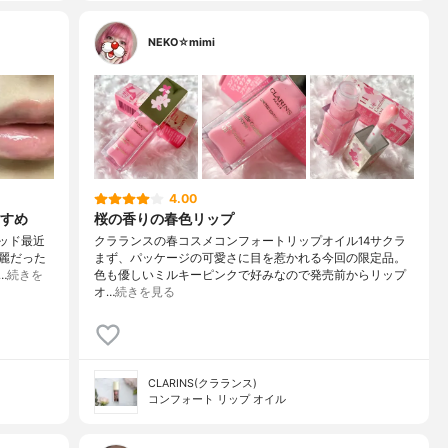
NEKO☆mimi
4.00
すめ
桜の香りの春色リップ
ウッド最近
クラランスの春コスメコンフォートリップオイル14サクラ
麗だった
まず、パッケージの可愛さに目を惹かれる今回の限定品。
…
続きを
色も優しいミルキーピンクで好みなので発売前からリップ
オ…
続きを見る
CLARINS(クラランス)
コンフォート リップ オイル