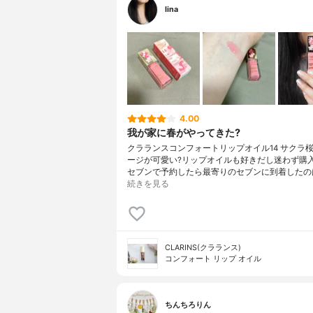
lina
4.00
我が家に春がやってきた?
クラランスコンフォートリップオイル14 サクラ
ージが可愛い?リップオイルも好きだし迷わず購
セブンで予約したら最寄りのセブンに到着したの
続きを見る
CLARINS(クラランス)
コンフォート リップ オイル
ちんちろりん