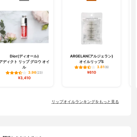
Dior(ディオール)
ARGELAN(アルジェラン)
I
アディクト リップ グロウ オイ
オイルリップS
ル
3.81
(6)
¥610
3.96
(23)
¥3,410
リップオイルランキングをもっと見る