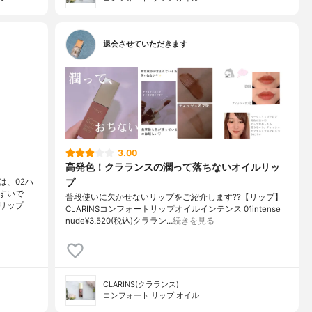
退会させていただきます
3.00
高発色！クラランスの潤って落ちないオイルリッ
プ
は、02ハ
すいで
普段使いに欠かせないリップをご紹介します??【リップ】
トリップ
CLARINSコンフォートリップオイルインテンス 01intense
nude¥3.520(税込)クララン…
続きを見る
CLARINS(クラランス)
コンフォート リップ オイル