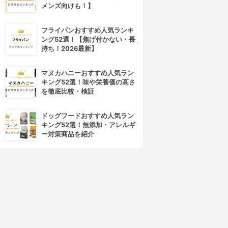
メンズ向けも！】
フライパンおすすめ人気ランキ
ング52選！【焦げ付かない・長
持ち！2026最新】
マヌカハニーおすすめ人気ラン
キング52選！味や栄養価の高さ
を徹底比較・検証
 DEW CARE(アイデューケア)
REVLON(レブロン)
グローイージー
キス グロウ リップ オイル
3.66
3.64
(1)
(3)
ドッグフードおすすめ人気ラン
¥1,498
¥1,550
キング52選！無添加・アレルギ
ー対策商品を紹介