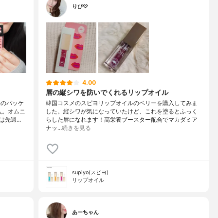
りぴ♡
4.00
唇の縦シワを防いでくれるリップオイル
桜のパッケ
韓国コスメのスピヨリップオイルのベリーを購入してみま
入。オムニ
した。縦シワが気になっていたけど、これを塗るとふっく
は先週…
らした唇になれます！高栄養ブースター配合でマカダミア
ナッ…
続きを見る
supiyo(スピヨ)
リップオイル
あーちゃん