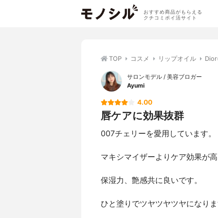
おすすめ商品がもらえる
クチコミポイ活サイト
TOP
コスメ
リップオイル
Di
サロンモデル / 美容ブロガー
Ayumi
4.00
唇ケアに効果抜群
007チェリーを愛用しています。
マキシマイザーよりケア効果が高
保湿力、艶感共に良いです。
ひと塗りでツヤツヤツヤになりま