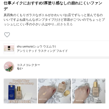
仕事メイクにおすすめ!厚塗り感なしの崩れにくいファン
デ
真四角のくもりガラスなボトルがかわいい!お店でずらっと並んでるの
いいですよね楽ちんなポンプタイプだけど容器がごついのでちょっとプ
ッシュしにくい手の小さい人はやり…
続きを見る
shu uemura(シュウ ウエムラ)
アンリミテッド ラスティング フルイド
コスメコレクター
もい