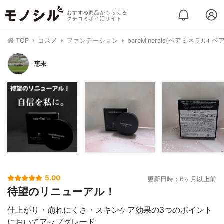
おすすめ商品がもらえる
クチコミポイ活サイト
TOP
コスメ
ファンデーション
bareMinerals(ベアミネラル)
恵未
5.00
更新日時：6ヶ月以上前
待望のリニューアル！
仕上がり・崩れにくさ・スキンケア効果の3つのポイント
においてアップグレード。