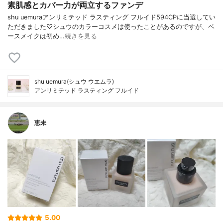
素肌感とカバー力が両立するファンデ
shu uemuraアンリミテッド ラスティング フルイド594CPに当選してい
ただきました♡シュウのカラーコスメは使ったことがあるのですが、ベ
ースメイクは初め…
続きを見る
shu uemura(シュウ ウエムラ)
アンリミテッド ラスティング フルイド
恵未
5.00