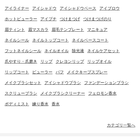
アイライナー
アイシャドウ
アイシャドウベース
アイブロウ
ホットビューラー
アイプチ
つけまつげ
つけまつげのり
眉ティント
眉マスカラ
眉毛テンプレート
マニキュア
ネイルシール
ネイルトップコート
ネイルベースコート
フットネイルシール
ネイルオイル
除光液
ネイルケアセット
爪やすり・爪磨き
リップ
クレヨンリップ
リップオイル
リップコート
ビューラー
パフ
メイクキープスプレー
メイクブラシセット
アイシャドウブラシ
ファンデーションブラシ
スクリューブラシ
メイクブラシクリーナー
フェロモン香水
ボディミスト
練り香水
香水
カテゴリ一覧へ