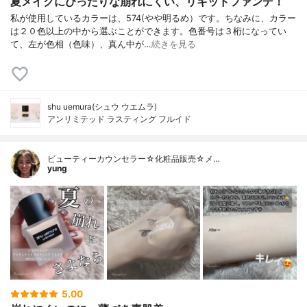
夏メイクにぴったりな崩れにくい、リキッドファンデ！
私が使用しているカラーは、574(やや明るめ）です。ちなみに、カラー
は２０色以上の中から選ぶことができます。色番号は３桁になってい
て、左が色相（色味）、真ん中が…
続きを見る
shu uemura(シュウ ウエムラ)
アンリミテッド ラスティング フルイド
ビューティーカウンセラー☆化粧品販売☆メ…
yung
5.00