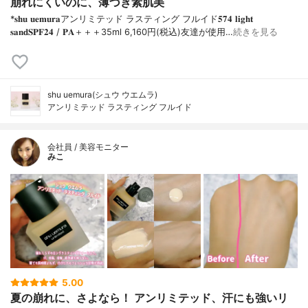
崩れにくいのに、薄づき素肌美
*𝐬𝐡𝐮 𝐮𝐞𝐦𝐮𝐫𝐚アンリミテッド ラスティング フルイド𝟓𝟕𝟒 𝐥𝐢𝐠𝐡𝐭
𝐬𝐚𝐧𝐝𝐒𝐏𝐅𝟐𝟒 / 𝐏𝐀＋＋＋⁡35ml 6,160円(税込)⁡友達が使用…
続きを見る
shu uemura(シュウ ウエムラ)
アンリミテッド ラスティング フルイド
会社員 / 美容モニター
みこ
5.00
夏の崩れに、さよなら！ アンリミテッド、汗にも強いリ