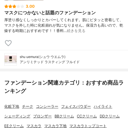
3.00
マスクにつかないと話題のファンデーション
厚塗り感なくしっかりとカバーしてくれます。肌にピタッと密着して、
マスクを外した時に化粧崩れが気になりません。保湿力も高いので、乾
燥する時期におすすめです！！香料…
続きを見る
shu uemura(シュウ ウエムラ)
アンリミテッド ラスティング フルイド
ファンデーション関連カテゴリ：おすすめ商品ラ
ンキング
化粧下地
チーク
コンシーラー
フェイスパウダー
ハイライト
シェーディング
ブロンザー
BBクリーム
CCクリーム
DDクリーム
EEクリーム
マスカラ
マスカラ下地
マスカラトップコート