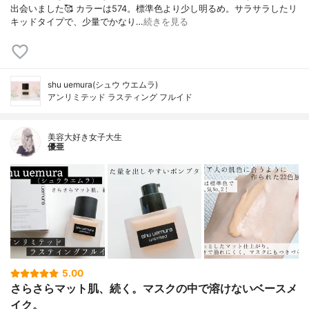
出会いました🥰 カラーは574。標準色より少し明るめ。サラサラしたリ
キッドタイプで、少量でかなり…
続きを見る
shu uemura(シュウ ウエムラ)
アンリミテッド ラスティング フルイド
美容大好き女子大生
優亜
5.00
さらさらマット肌、続く。マスクの中で溶けないベースメ
イク。