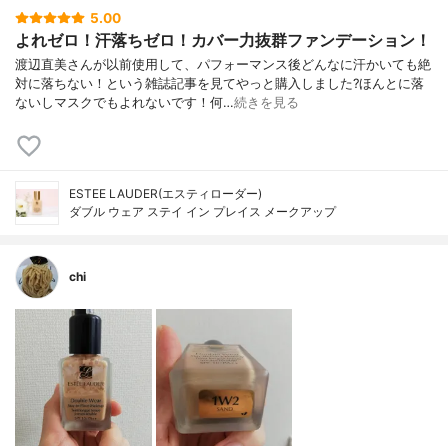
5.00
よれゼロ！汗落ちゼロ！カバー力抜群ファンデーション！
渡辺直美さんが以前使用して、パフォーマンス後どんなに汗かいても絶
対に落ちない！という雑誌記事を見てやっと購入しました?ほんとに落
ないしマスクでもよれないです！何…
続きを見る
ESTEE LAUDER(エスティローダー)
ダブル ウェア ステイ イン プレイス メークアップ
chi