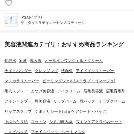
IPSA(イプサ)
ザ・タイムR デイエッセンススティック
美容液関連カテゴリ：おすすめ商品ランキング
化粧水
乳液
導入液
オールインワンジェル・クリーム
ナイトパウダー
クレンジング
洗顔料
アイメイクリムーバー
マスカラリムーバー
ピーリングジェル(スクラブ・ゴマージュ)
毛穴スプレー
まつげ美容液
アイクリーム
眉毛美容液
眉毛育毛剤
アイシャンプー
唇美容液
リップバーム
唇パック
リップクリーム
リップスクラブ
くまとりシート(目元ケアシート・パック)
あぶらとり紙
コットン
シミ用飲み薬
スキンケアトラベルセット
ニキビパッチ
フェイスパック・シートマスク