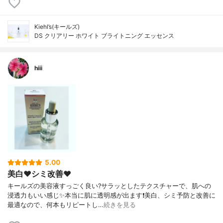
Kiehl’s(キールズ)
DS クリアリー ホワイト ブライトニング エッセンス
hiii
5.00
美白❤️シミ改善❤️
キールズの美容液すっごく良い?サラッとしたテクスチャーで、肌への
浸透力もいい感じ✨本当に肌に透明感が出ます❗️美白、シミ予防と改善に
最適なので、何本もリピートし…
続きを見る