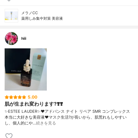
メラノCC
薬用しみ集中対策 美容液
hiii
5.00
肌が生まれ変わります?❣️❣️
✨ESTEE LAUDER✨❤︎アドバンス ナイト リペア SMR コンプレックス
本当に大好きな美容液❤️マスク生活?が長いから、肌荒れもしやすい
し、個人的にや…
続きを見る