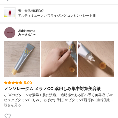
資生堂(SHISEIDO)
アルティミューン パワライジング コンセントレート III
3kidsmama
みーさん¨̮⸝⋆
5.00
メンソレータム メラノCC 薬用しみ集中対策美容液
˗ˏˋ Wのビタミンが素早く肌に浸透。 透明感のある肌へ導く美容液 ˎˊ˗☞
ピュアビタミンC (しみ、そばかす予防)☞ビタミンE誘導体 (血行促進…
続きを見る