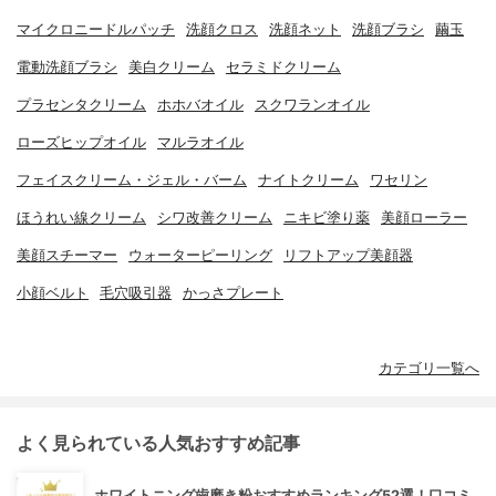
マイクロニードルパッチ
洗顔クロス
洗顔ネット
洗顔ブラシ
繭玉
電動洗顔ブラシ
美白クリーム
セラミドクリーム
プラセンタクリーム
ホホバオイル
スクワランオイル
ローズヒップオイル
マルラオイル
フェイスクリーム・ジェル・バーム
ナイトクリーム
ワセリン
ほうれい線クリーム
シワ改善クリーム
ニキビ塗り薬
美顔ローラー
美顔スチーマー
ウォーターピーリング
リフトアップ美顔器
小顔ベルト
毛穴吸引器
かっさプレート
カテゴリ一覧へ
よく見られている人気おすすめ記事
ホワイトニング歯磨き粉おすすめランキング52選！口コミ