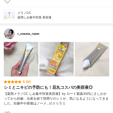
メラノCC
薬用しみ集中対策 美容液
r_cosme_room
5.00
シミとニキビの予防にも！花丸コスパの美容液◎
【薬用メラノCC しみ集中対策美容液】by ロート製薬30代にさしかか
ってから妊娠、出産を経て頬周りのシミが、気になるようになってきま
した。妊娠中や産後はノーメ…
続きを見る