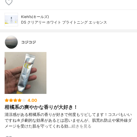
Kiehl’s(キールズ)
DS クリアリー ホワイト ブライトニング エッセンス
コジコジ
4.00
柑橘系の爽やかな香りが大好き！
清涼感がある柑橘系の香りが好きで何度もリピしてます！コスパもいい
ですね☆彡劇的な効果があるとは思いませんが、肌荒れ防止や紫外線ダ
メージを受けた肌を守ってくれる効…
続きを見る