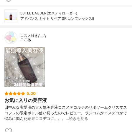
ESTEE LAUDER(エスティローダー)
アドバンス ナイト リペア SR コンプレックスⅡ
コスメ好き₍ᐢ.ˬ.ᐢ₎
ここあ
5.00
お気に入りの美容液
田中みな実愛用の大人気美容液コスメデコルテのリポソームクリスマス
コフレの限定ボトル使い切ったのでレビュー。ランコムかコスデコかで
悩みに悩んだ結果コスデコに。。。…
続きを見る