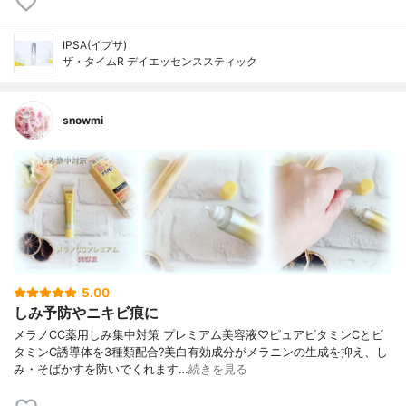
IPSA(イプサ)
ザ・タイムR デイエッセンススティック
snowmi
5.00
しみ予防やニキビ痕に
メラノCC薬用しみ集中対策 プレミアム美容液♡ピュアビタミンCとビ
タミンC誘導体を3種類配合?美白有効成分がメラニンの生成を抑え、し
み・そばかすを防いでくれます…
続きを見る