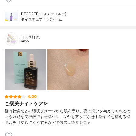
DECORTÉ(コスメデコルテ)
モイスチュア リポソーム
コスメ好き。
amo
4.00
ご褒美ナイトケア✨
昼は乾燥などの環境ダメージから肌を守り、夜は潤いを与えてくれると
いう万能な美容液です✨◎ハリ、ツヤをアップさせる◎キメを整える◎
毛穴を目立ちにくくするなどの効果…
続きを見る