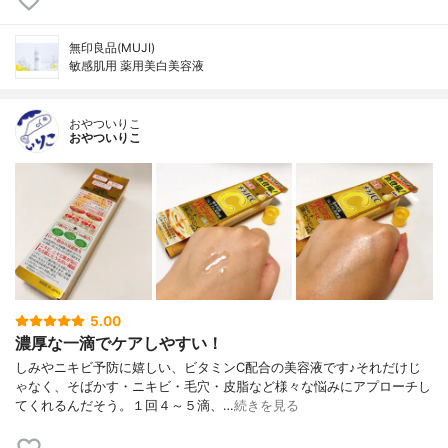
無印良品(MUJI)
敏感肌用 薬用美白美容液
おやついりこ
おやついりこ
5.00
濃厚な一滴でケアしやすい！
しみやニキビ予防に嬉しい、ビタミンC配合の美容液です♪それだけじ
ゃなく、そばかす・ニキビ・毛穴・皮脂など様々な悩みにアプローチし
てくれるんだそう。１回４～５滴、…
続きを見る