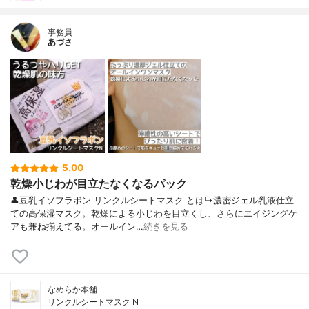
事務員
あづさ
5.00
乾燥小じわが目立たなくなるパック
👤豆乳イソフラボン リンクルシートマスク とは↳濃密ジェル乳液仕立
ての高保湿マスク。乾燥による小じわを目立くし、さらにエイジングケ
アも兼ね揃えてる。オールイン…
続きを見る
なめらか本舗
リンクルシートマスク N