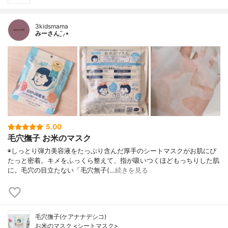
3kidsmama
みーさん¨̮⸝⋆
5.00
毛穴撫子 お米のマスク
◉しっとり弾力美容液をたっぷり含んだ厚手のシートマスクがお肌にぴ
たっと密着。キメをふっくら整えて、指が吸いつくほどもっちりした肌
に。毛穴の目立たない「毛穴無子(…
続きを見る
毛穴撫子(ケアナナデシコ)
お米のマスク <シートマスク>