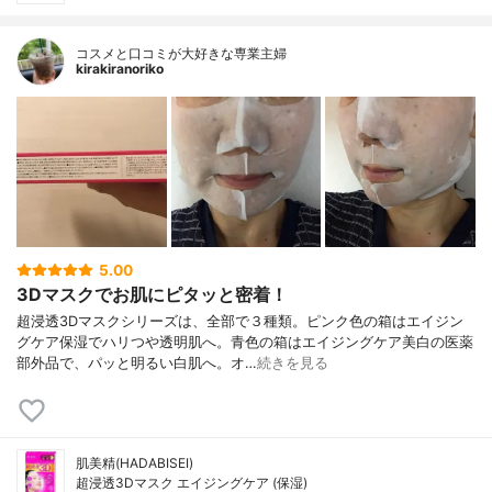
コスメと口コミが大好きな専業主婦
kirakiranoriko
5.00
3Dマスクでお肌にピタッと密着！
超浸透3Dマスクシリーズは、全部で３種類。ピンク色の箱はエイジン
グケア保湿でハリつや透明肌へ。青色の箱はエイジングケア美白の医薬
部外品で、パッと明るい白肌へ。オ…
続きを見る
肌美精(HADABISEI)
超浸透3Dマスク エイジングケア (保湿)