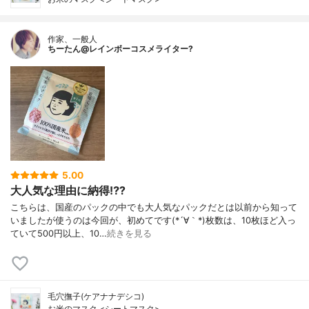
作家、一般人
ちーたん@レインボーコスメライター?
5.00
大人気な理由に納得⁉️?
こちらは、国産のパックの中でも大人気なパックだとは以前から知って
いましたが使うのは今回が、初めてです(*´∀｀*)枚数は、10枚ほど入っ
ていて500円以上、10…
続きを見る
毛穴撫子(ケアナナデシコ)
お米のマスク <シートマスク>