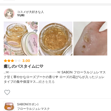
コスメが大好きな人
YURI
3.00
癒しのバスタイムに♡
..୨୧┈┈┈┈┈┈┈┈┈┈┈┈┈┈┈୨୧ SABON フローラルジュレマス
ク甘く華やかなローズブーケの香り🌹 ローズの花びらが入ったジュレ
タイプの集中保湿マス…
続きを見る
SABON(サボン)
フローラルジュレマスク