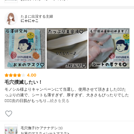
たまに出没する主婦
にゃにゃこ
4.00
毛穴撲滅したい！
モノシル様よりキャンペーンにて当選し、使用させて頂きました🙇‍♀️た
っぷりの液で、シートも薄すぎず、厚すぎず、大きさもぴったりでした
🙆🏻‍♀️次の日肌がもっちり…
続きを見る
毛穴撫子(ケアナナデシコ)
お米のマスク <シートマスク>