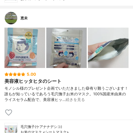
恵未
5.00
美容液ヒッタヒタのシート
モノシル様のプレゼント企画でいただきました😄有り難うございます！
誰もが知っているであろう毛穴撫子お米のマスク。100%国産米由来の
ライスセラム配合で、美容液ヒッ…
続きを見る
毛穴撫子(ケアナナデシコ)
お米のマスク <シートマスク>