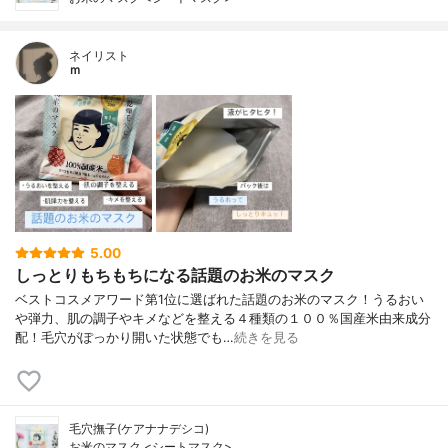
ネイリスト
ｍ
5.00
しっとりもちもちになる話題のお米のマスク
ベストコスメアワード第1位に選ばれた話題のお米のマスク！うるおい
や弾力、肌の調子やキメなどを整える４種類の１００％国産米由来成分
配！毛穴がぽっかり開いた状態でも…
続きを見る
毛穴撫子(ケアナナデシコ)
お米のマスク <シートマスク>