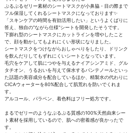
ぷるぷるゼリー素材のシートマスクが小鼻脇・目の際まで
フル保湿してくれるシートマスクになっております✨
「スキンケアの時間を有効活用したい」というよくばりに
答え、独自の"ながら仕様"シートを開発したそうです。
下膨れ型のシートマスクにカットラインを増やしたこと
で、顔を動かしてもよれにくい形状になりました。
シートマスクをつけながらおしゃべりをしたり、ドリンク
を飲んだりしてもずれにくいシートとなっています。
毛穴をケアして肌につやを与えるナイアシンアミド、グル
タチオン、うるおいを与えて保水するパンテノールといっ
た話題の美容成分を配合しているほか、精製水の代わりに
CICAウォーターを80%配合して肌荒れを防いでくれま
す。
アルコール、パラベン、着色料はフリー処方です。
まるでゼリーのようなぷるぷる質感の100%天然由来シー
ト素材を採用しているので、肌への密着感が良かったで
す。