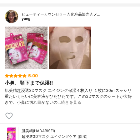
ビューティーカウンセラー☆化粧品販売☆メ…
yung
5.00
小鼻、顎下まで保湿‼︎
肌美精超浸透3Dマスク エイジング保湿４枚入り １枚に30mlズッシリ
重たいくらいに美容液がひたひたです。この3Dマスクのシートが大好
きで、小鼻に切れ目がないの…
続きを見る
肌美精(HADABISEI)
超浸透3Dマスク エイジングケア (保湿)