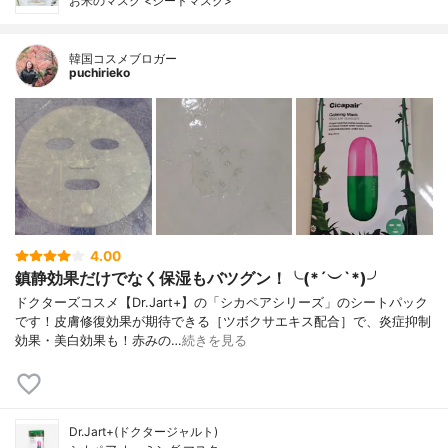
お米のマスク <シートマスク>
韓国コスメブロガー
puchirieko
4.00
鎮静効果だけでなく保湿もバツグン！╰(*´︶`*)╯
ドクターズコスメ【Dr.Jart+】の「シカペアシリーズ」のシートパック
です！皮膚修復効果が期待できる［ツボクサエキス配合］で、炎症抑制
効果・美白効果も！赤みの…
続きを見る
Dr.Jart+(ドクタージャルト)