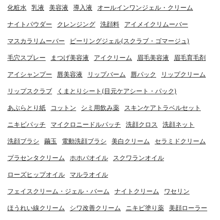
化粧水
乳液
美容液
導入液
オールインワンジェル・クリーム
ナイトパウダー
クレンジング
洗顔料
アイメイクリムーバー
マスカラリムーバー
ピーリングジェル(スクラブ・ゴマージュ)
毛穴スプレー
まつげ美容液
アイクリーム
眉毛美容液
眉毛育毛剤
アイシャンプー
唇美容液
リップバーム
唇パック
リップクリーム
リップスクラブ
くまとりシート(目元ケアシート・パック)
あぶらとり紙
コットン
シミ用飲み薬
スキンケアトラベルセット
ニキビパッチ
マイクロニードルパッチ
洗顔クロス
洗顔ネット
洗顔ブラシ
繭玉
電動洗顔ブラシ
美白クリーム
セラミドクリーム
プラセンタクリーム
ホホバオイル
スクワランオイル
ローズヒップオイル
マルラオイル
フェイスクリーム・ジェル・バーム
ナイトクリーム
ワセリン
ほうれい線クリーム
シワ改善クリーム
ニキビ塗り薬
美顔ローラー