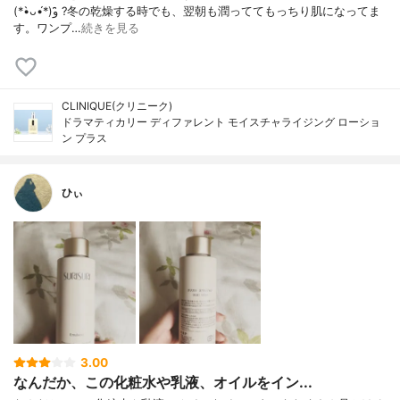
(*•̀ᴗ•́*)و ̑̑?冬の乾燥する時でも、翌朝も潤っててもっちり肌になってま
す。ワンプ…
続きを見る
CLINIQUE(クリニーク)
ドラマティカリー ディファレント モイスチャライジング ローショ
ン プラス
ひぃ
3.00
なんだか、この化粧水や乳液、オイルをイン...