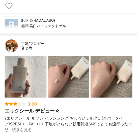
肌ラボ(HADALABO)
極潤 美白パーフェクトゲル
主婦/ブロガー
きょめ
3.00
エリクシール デビュー☆
?エリクシール ルフレ バランシング おしろいミルクC (カバータイ
プ)SPF50+・PA++++ 下地がいらない朝用乳液SNSでとても流行ったエ
リ…
続きを見る