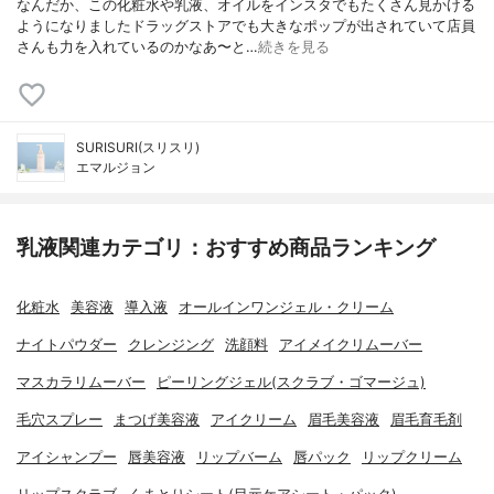
なんだか、この化粧水や乳液、オイルをインスタでもたくさん見かける
ようになりましたドラッグストアでも大きなポップが出されていて店員
さんも力を入れているのかなあ〜と…
続きを見る
SURISURI(スリスリ)
エマルジョン
乳液関連カテゴリ：おすすめ商品ランキング
化粧水
美容液
導入液
オールインワンジェル・クリーム
ナイトパウダー
クレンジング
洗顔料
アイメイクリムーバー
マスカラリムーバー
ピーリングジェル(スクラブ・ゴマージュ)
毛穴スプレー
まつげ美容液
アイクリーム
眉毛美容液
眉毛育毛剤
アイシャンプー
唇美容液
リップバーム
唇パック
リップクリーム