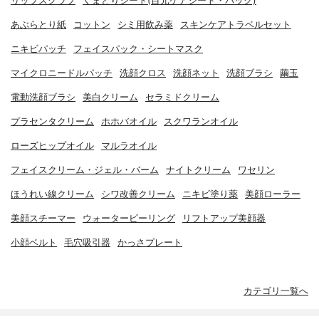
リップスクラブ
くまとりシート(目元ケアシート・パック)
あぶらとり紙
コットン
シミ用飲み薬
スキンケアトラベルセット
ニキビパッチ
フェイスパック・シートマスク
マイクロニードルパッチ
洗顔クロス
洗顔ネット
洗顔ブラシ
繭玉
電動洗顔ブラシ
美白クリーム
セラミドクリーム
プラセンタクリーム
ホホバオイル
スクワランオイル
ローズヒップオイル
マルラオイル
フェイスクリーム・ジェル・バーム
ナイトクリーム
ワセリン
ほうれい線クリーム
シワ改善クリーム
ニキビ塗り薬
美顔ローラー
美顔スチーマー
ウォーターピーリング
リフトアップ美顔器
小顔ベルト
毛穴吸引器
かっさプレート
カテゴリ一覧へ