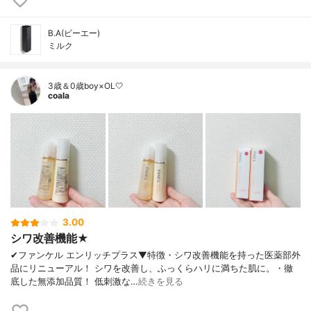
B.A(ビーエー)
ミルク
3歳＆0歳boy×OL🤍
coala
3.00
シワ改善機能★
✔︎ファンケル エンリッチプラス▼特徴・シワ改善機能を持った医薬部外
品にリニューアル！ シワを改善し、ふっくらハリに満ちた肌に。・徹
底した無添加品質！ 低刺激な…
続きを見る