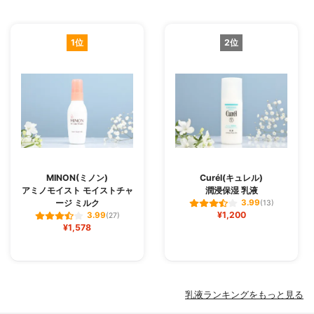
1位
2位
MINON(ミノン)
Curél(キュレル)
アミノモイスト モイストチャ
潤浸保湿 乳液
ージ ミルク
3.99
(13)
¥1,200
3.99
(27)
¥1,578
乳液ランキングをもっと見る