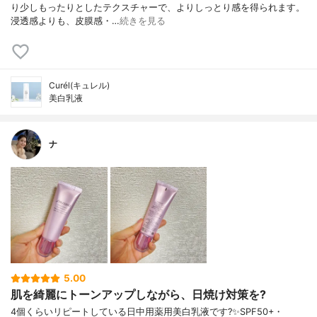
り少しもったりとしたテクスチャーで、よりしっとり感を得られます。
浸透感よりも、皮膜感・…
続きを見る
Curél(キュレル)
美白乳液
ナ
5.00
肌を綺麗にトーンアップしながら、日焼け対策を?
4個くらいリピートしている日中用薬用美白乳液です?✨SPF50+・